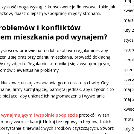
maj 
czystość mogą wystąpić konsekwencje finansowe, takie jak
kwie
iązków, dbasz o lepszą współpracę między stronami.
marz
roblemów i konfliktów
luty 
niem mieszkania pod wynajem?
styc
listo
 czystości w umowie najmu lub osobnym regulaminie, aby
zeniu się oraz przy zdaniu mieszkania, prowadź dokładną
sierp
ły czy zdjęcia. Regularnie komunikuj się z wynajmującym,
lipie
 omówić ewentualne problemy.
czer
kluczowe; unikaj zostawiania go na ostatnią chwilę. Gdy
maj 
nalnej firmy sprzątającej, pamiętaj jednak, aby uzgodnić to
a bieżąco, aby uniknąć ich nagromadzenia i wywołania
maj 
kwie
 wynajmującym i wspólnie podpiszcie
protokół. W ten
marz
 przy zwrocie kaucji. Unikaj też typowych błędów, takich
 korzystanie z niewłaściwych środków czyszczących. Stwórz
luty 