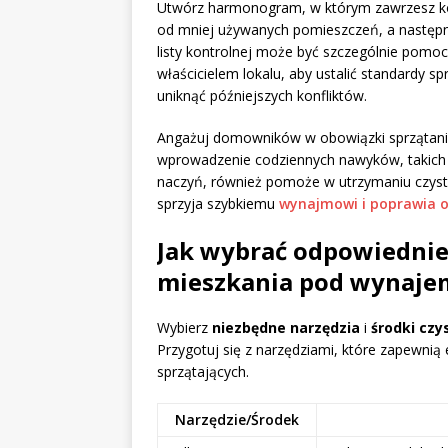
Utwórz harmonogram, w którym zawrzesz konk
od mniej używanych pomieszczeń, a następn
listy kontrolnej może być szczególnie pomo
właścicielem lokalu, aby ustalić standardy
uniknąć późniejszych konfliktów.
Angażuj domowników w obowiązki sprzątani
wprowadzenie codziennych nawyków, takich j
naczyń, również pomoże w utrzymaniu czysto
sprzyja szybkiemu
wynajmowi i poprawia o
Jak wybrać odpowiednie 
mieszkania pod wynaje
Wybierz
niezbędne narzędzia
i
środki czy
Przygotuj się z narzędziami, które zapewn
sprzątających.
Narzędzie/Środek