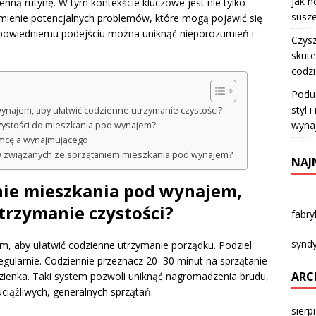
jak n
ienną rutynę. W tym kontekście kluczowe jest nie tylko
susze
umienie potencjalnych problemów, które mogą pojawić się
powiedniemu podejściu można uniknąć nieporozumień i
Czysz
.
skute
codz
Podu
styl 
ynajem, aby ułatwić codzienne utrzymanie czystości?
wyna
czystości do mieszkania pod wynajem?
emcę a wynajmującego
ów związanych ze sprzątaniem mieszkania pod wynajem?
NAJ
nie mieszkania pod wynajem,
trzymanie czystości?
fabr
syndy
m, aby ułatwić codzienne utrzymanie porządku. Podziel
regularnie. Codziennie przeznacz 20–30 minut na sprzątanie
ARC
łazienka. Taki system pozwoli uniknąć nagromadzenia brudu,
ciążliwych, generalnych sprzątań.
sierp