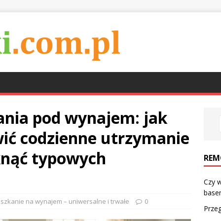
ania pod wynajem: jak
wić codzienne utrzymanie
iknąć typowych
REM
Czy w
base
szkanie na wynajem – uniwersalne i trwałe
0
Prze