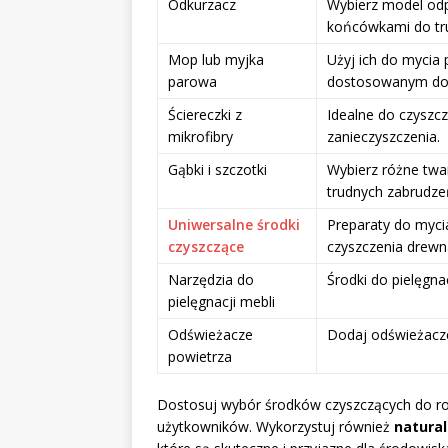
Odkurzacz
Wybierz model od
końcówkami do tr
Mop lub myjka
Użyj ich do mycia
parowa
dostosowanym do 
Ściereczki z
Idealne do czyszcz
mikrofibry
zanieczyszczenia.
Gąbki i szczotki
Wybierz różne twa
trudnych zabrudze
Uniwersalne środki
Preparaty do mycia
czyszczące
czyszczenia drewna
Narzędzia do
Środki do pielęgnac
pielęgnacji mebli
Odświeżacze
Dodaj odświeżacze
powietrza
Dostosuj wybór środków czyszczących do rod
użytkowników. Wykorzystuj również
natural