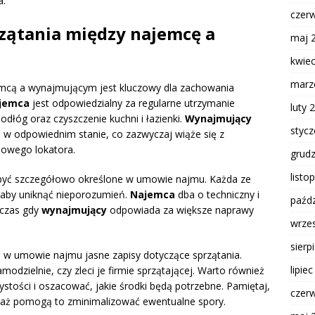
a.
czer
zątania między najemcę a
maj 
kwie
marz
mcą a wynajmującym jest kluczowy dla zachowania
jemca
jest odpowiedzialny za regularne utrzymanie
luty 
podłóg oraz czyszczenie kuchni i łazienki.
Wynajmujący
styc
 w odpowiednim stanie, co zazwyczaj wiąże się z
nowego lokatora.
grud
listo
być szczegółowo określone w umowie najmu. Każda ze
 aby uniknąć nieporozumień.
Najemca
dba o techniczny i
paźdz
dczas gdy
wynajmujący
odpowiada za większe naprawy
wrze
sierp
j w umowie najmu jasne zapisy dotyczące sprzątania.
lipie
odzielnie, czy zleci je firmie sprzątającej. Warto również
tości i oszacować, jakie środki będą potrzebne. Pamiętaj,
czer
waż pomogą to zminimalizować ewentualne spory.