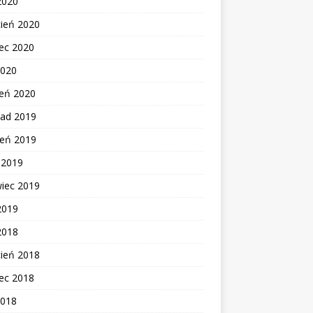
2020
cień 2020
ec 2020
2020
zeń 2020
pad 2019
ień 2019
c 2019
wiec 2019
2019
2018
cień 2018
ec 2018
2018