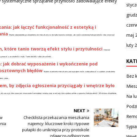
y systematyczne sprzątanie przyniosło zadowalające efekty
styc
grud
czer
nia: jak łączyć funkcjonalność z estetyką i
ania
maj 
Wybór odpowiedniego oświetlenia do mieszkania to nie tylko kwestia estetyki, ale także codziennej funkcjonalności. Aby stworzyć
luty 
 które tanio tworzą efekt stylu i przytulności
Chociaż
ać z przytulności i stylu. Tanie dodatki, takie jak osłonki...
KAT
 jak dobrać wyposażenie i wykończenie pod
kosztownych błędów
Wybór standardu mieszkania pod wynajem może zadecydować o szybkim znalezieniu
Bez k
em, jakie...
m, by zdjęcia ogłoszenia przyciągały i wnętrze było
Miesz
y uwagę, kluczowe jest stworzenie harmonijnej i estetycznej aranżacji, która jednocześnie zapewnia funkcjonalność. Właściwe oświetlenie,
Na lu
Podzi
NEXT
Remo
 w
Checklista przekazania mieszkania
ania
najemcy: kluczowe kroki i typowe
Sypia
pułapki do uniknięcia przy protokole
zdawczo-odbiorczym
Wnęt