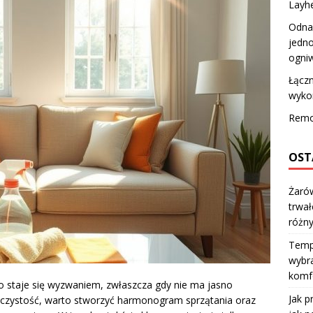
Layh
Odnaw
jedno
ogniw
Łączn
wyko
Remo
OST
Żarów
trwał
różn
Temp
wybra
komfo
o staje się wyzwaniem, zwłaszcza gdy nie ma jasno
Jak p
 czystość, warto stworzyć harmonogram sprzątania oraz