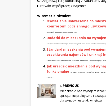
szczegółową listę kontrolną z zadaniami, ab
i ułatwiło współpracę z najemcą.
W temacie również:
Oświetlenie uniwersalne do mieszka
komfortem codziennego użytkow
przestrzeń, która będzie zarówno piękna, jak...
Dodatki do mieszkania na wynajem,
wynajmowane mieszkania często mają swoje ograniczenia, nie oznacza to, że musisz rezygnow
Standard mieszkania pod wynajem:
oczekiwania najemców i uniknąć 
najemcy lub długotrwałym pustostanie. Właściciele nieruchomości często borykają się z pytani
Jak urządzić mieszkanie pod wynaje
funkcjonalne
Aby zdjęcia ogłoszenia mieszkań na wynajem przyciągał
czystość...
PREVIOUS
Mieszkanie pod wynajem łatwe
sprzątaniu: praktyczne rozwiąz
dla wygody i estetyki wnętrza