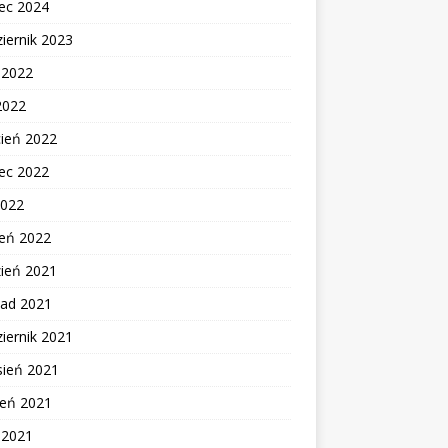
ec 2024
iernik 2023
c 2022
2022
cień 2022
ec 2022
2022
zeń 2022
zień 2021
pad 2021
iernik 2021
sień 2021
ień 2021
c 2021