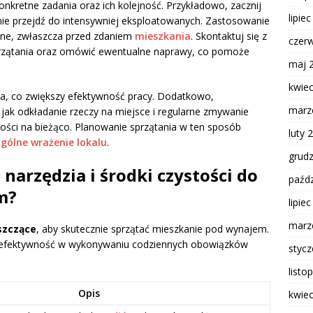
retne zadania oraz ich kolejność. Przykładowo, zacznij
lipie
ie przejdź do intensywniej eksploatowanych. Zastosowanie
cne, zwłaszcza przed zdaniem
mieszkania
. Skontaktuj się z
czer
 sprzątania oraz omówić ewentualne naprawy, co pomoże
maj 
kwie
a, co zwiększy efektywność pracy. Dodatkowo,
marz
ak odkładanie rzeczy na miejsce i regularne zmywanie
ści na bieżąco. Planowanie sprzątania w ten sposób
luty 
gólne wrażenie lokalu
.
grud
narzędzia i środki czystości do
paźdz
m?
lipie
marz
szczące
, aby skutecznie sprzątać mieszkanie pod wynajem.
ią efektywność w wykonywaniu codziennych obowiązków
styc
listo
Opis
kwie