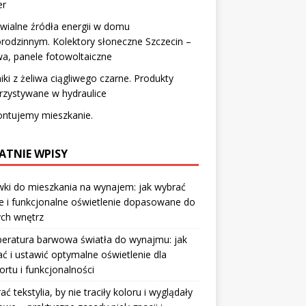
er
ialne źródła energii w domu
rodzinnym. Kolektory słoneczne Szczecin –
a, panele fotowoltaiczne
iki z żeliwa ciągliwego czarne. Produkty
rzystywane w hydraulice
ntujemy mieszkanie.
ATNIE WPISY
ki do mieszkania na wynajem: jak wybrać
e i funkcjonalne oświetlenie dopasowane do
ych wnętrz
eratura barwowa światła do wynajmu: jak
ć i ustawić optymalne oświetlenie dla
rtu i funkcjonalności
rać tekstylia, by nie traciły koloru i wyglądały