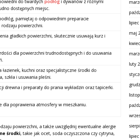
powiedni do twardych
podłóg
i dywanów z różnymi
marz
udno dostępnych miejsc.
paźdz
 podłóg, pamiętaj o odpowiednim preparacie
lipie
rodzaju powierzchni.
maj 
enia gładkich powierzchni, skutecznie usuwają kurz i
kwie
rdości dla powierzchni trudnodostępnych i do usuwania
marz
ń.
luty 
 łazienek, kuchni oraz specjalistyczne środki do
styc
, szkła i usuwania pleśni.
grud
ji drewna i preparaty do prania wykładzin oraz tapicerki.
listo
 dla poprawienia atmosfery w mieszkaniu.
paźdz
wrze
sierp
zaju powierzchni, a także uwzględnij ewentualne alergie
ne środki
, takie jak ocet, soda oczyszczona czy cytryna,
lipie