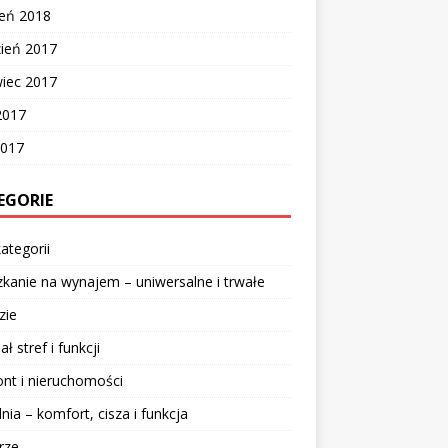
zeń 2018
zień 2017
wiec 2017
2017
2017
EGORIE
ategorii
kanie na wynajem – uniwersalne i trwałe
zie
ał stref i funkcji
nt i nieruchomości
lnia – komfort, cisza i funkcja
rze