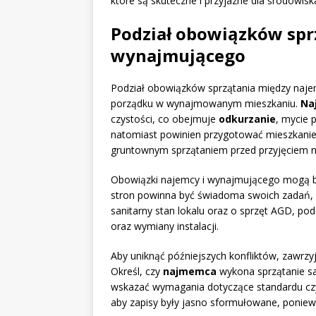
które są skuteczne i przyjazne dla środowisk
Podział obowiązków spr
wynajmującego
Podział obowiązków sprzątania między naje
porządku w wynajmowanym mieszkaniu.
Na
czystości, co obejmuje
odkurzanie
, mycie 
natomiast powinien przygotować mieszkanie
gruntownym sprzątaniem przed przyjęciem 
Obowiązki najemcy i wynajmującego mogą 
stron powinna być świadoma swoich zadań,
sanitarny stan lokalu oraz o sprzęt AGD, po
oraz wymiany instalacji.
Aby uniknąć późniejszych konfliktów, zawrzy
Określ, czy
najmemca
wykona sprzątanie sam
wskazać wymagania dotyczące standardu czys
aby zapisy były jasno sformułowane, ponie