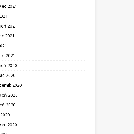
wiec 2021
2021
cień 2021
ec 2021
2021
zeń 2021
zień 2020
pad 2020
iernik 2020
sień 2020
ień 2020
c 2020
wiec 2020