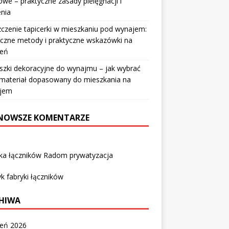
owe – praktyczne zasady pielęgnacji i
nia
czenie tapicerki w mieszkaniu pod wynajem:
czne metody i praktyczne wskazówki na
ień
szki dekoracyjne do wynajmu – jak wybrać
i materiał dopasowany do mieszkania na
jem
NOWSZE KOMENTARZE
yka łączników Radom prywatyzacja
k fabryki łączników
HIWA
ień 2026