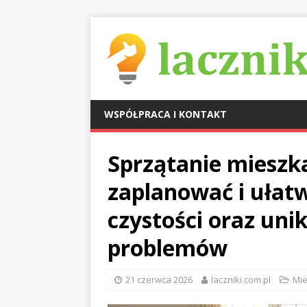
WSPÓŁPRACA I KONTAKT
Sprzątanie mieszk
zaplanować i ułat
czystości oraz un
problemów
21 czerwca 2026
laczniki.com.pl
Mie