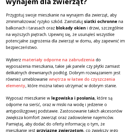
wynajem dla zwierząt?
Przygotuj swoje mieszkanie na wynajem dla zwierząt, aby
zminimalizować ryzyko szkód. Zainstaluj
siatki ochronne
na
balkonach i tarasach oraz
blokady okien
i drzwi, szczególnie
na wyższych piętrach. Upewnij się, że usunąłeś wszystkie
potencjalne zagrożenia dla zwierząt w domu, aby zapewnić im
bezpieczeństwo.
Wybierz
materiały odporne na zabrudzenia
do
wyposażenia mieszkania, takie jak panele czy płytki zamiast
delikatnych drewnianych podłóg. Dobrym rozwiązaniem jest
również umeblowanie
wnętrza w łatwe do czyszczenia
elementy
, które można łatwo utrzymać w dobrym stanie.
Wyposaż mieszkanie w
legowiska i posłania
, które są
odporne na sierść, oraz w miski na wodę i jedzenie o
antypoślizgowej podstawie. Zastosowanie takich akcesoriów
zwiększa komfort zwierząt oraz zadowolenie najemców.
Pamiętaj, aby dodać do oferty informację o tym, że
mieszkanie jest
przyjazne zwierzętom
, co zwiększy jego