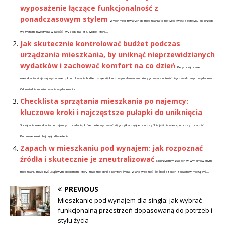
wyposażenie łączące funkcjonalność z
ponadczasowym stylem
Wybór mebli trwałych do mieszkania to nie tylko kwestia estetyki, ale przede
wszystkim inwestycja w jakość i wygodę na lata. Meble, które...
Jak skutecznie kontrolować budżet podczas
urządzania mieszkania, by uniknąć nieprzewidzianych
wydatków i zachować komfort na co dzień
Kiedy urządzanie
mieszkania staje się wyzwaniem, kontrolowanie budżetu staje się kluczowym elementem, który pozwala uniknąć nieprzewidzianych wydatków.
Odpowiednie monitorowanie wydatków i ich...
Checklista sprzątania mieszkania po najemcy:
kluczowe kroki i najczęstsze pułapki do uniknięcia
Sprzątanie mieszkania po najemcy to zadanie, które może wydawać się przytłaczające, szczególnie jeśli nie wiesz, od czego zacząć.
Kluczowe kroki obejmują odświeżenie...
Zapach w mieszkaniu pod wynajem: jak rozpoznać
źródła i skutecznie je zneutralizować
Nieprzyjemny zapach w wynajmowanym
mieszkaniu może być uciążliwym problemem, który znacznie obniża komfort życia. Warto wiedzieć, że źródła takich zapachów mogą być...
PREVIOUS
Mieszkanie pod wynajem dla singla: jak wybrać
funkcjonalną przestrzeń dopasowaną do potrzeb i
stylu życia