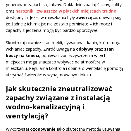
generować zapach stęchlizny. Dokładnie zbadaj ściany, sufity
oraz
narożniki, zwłaszcza w płytkich miejscach trudno
dostępnych. Jeżeli w mieszkaniu były
zwierzęta
, upewnij się,
że żadne z ich miejsc nie zostało pominięte – ich mocz i
zapachy z jedzenia mogą być bardzo uporczywe.
Skontroluj również stan mebli, dywanów i tkanin, które mogą
wchłaniać zapachy. Zwróć uwagę na
odpływy
oraz
stan
koszy na śmieci
, ponieważ zanieczyszczenia w tych
miejscach mogą znacząco wpływać na atmosferę w
mieszkaniu. Regularna kontrola i dbanie o wentylację pomogą
utrzymać świeżość w wynajmowanym lokalu.
Jak skutecznie zneutralizować
zapachy związane z instalacją
wodno-kanalizacyjną i
wentylacją?
Wykorzystaj
ozonowanie
jako skuteczną metodę usuwania