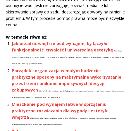
usunięcie wad. Jeśli nie zareaguje, rozważ mediację lub
skierowanie sprawy do sądu, dostarczając dowody na istnienie
problemu. W tym procesie pomoc prawna może być niezwykle
cenna.
W temacie również:
Jak urządzić wnętrze pod wynajem, by łączyło
funkcjonalność, trwałość i uniwersalną estetykę
Aranżacja
wnętrza pod wynajem to kluczowy element, który może zdecydować o sukcesie inwestycji na rynku nieruchomości. Odpowiednio zaprojektowane
mieszkanie, które łączy funkcjonalność,...
Porządek i organizacja w małym budżecie:
praktyczne sposoby na maksymalne wykorzystanie
przestrzeni i unikanie impulsywnych decyzji
zakupowych
W małych mieszkaniach, gdzie każdy centymetr przestrzeni jest na wagę złota, kluczem do sukcesu jest
przemyślana organizacja oraz umiejętność radzenia sobie z...
Mieszkanie pod wynajem łatwe w sprzątaniu:
praktyczne rozwiązania dla wygody i estetyki
wnętrza
Jeśli chcesz, aby Twoje mieszkanie pod wynajem było łatwe w sprzątaniu, kluczowe jest odpowiednie dobranie
materiałów i organizacja przestrzeni. Wybór takich elementów,...