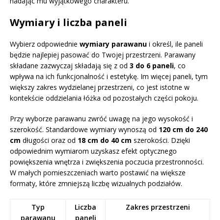
nadając mu wyjątkowego charakteru.
Wymiary i liczba paneli
Wybierz odpowiednie
wymiary parawanu
i określ, ile paneli
będzie najlepiej pasować do Twojej przestrzeni. Parawany
składane zazwyczaj składają się z od
3 do 6 paneli
, co
wpływa na ich funkcjonalność i estetykę. Im więcej paneli, tym
większy zakres wydzielanej przestrzeni, co jest istotne w
kontekście oddzielania łóżka od pozostałych części pokoju.
Przy wyborze parawanu zwróć uwagę na jego wysokość i
szerokość. Standardowe wymiary wynoszą od
120 cm do 240
cm
długości oraz od
18 cm do 40 cm
szerokości. Dzięki
odpowiednim wymiarom uzyskasz efekt optycznego
powiększenia wnętrza i zwiększenia poczucia przestronności.
W małych pomieszczeniach warto postawić na większe
formaty, które zmniejszą liczbę wizualnych podziałów.
Typ
Liczba
Zakres przestrzeni
parawanu
paneli