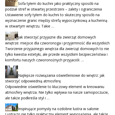
Sofa tyłem do kuchni jako praktyczny sposób na
podział stref w otwartej przestrzeni – zalety i ograniczenia
Ustawienie sofy tyłem do kuchni to skuteczny sposób na
wyznaczenie granic między strefą wypoczynkową a kuchenną
w otwartym wnętrzu. Takie …
Jak stworzyć przyjazne dla zwierząt domowych
wnętrze: miejsce dla czworonoga i przyjemność dla wszystkich
Tworzenie przyjaznego wnętrza dla zwierząt domowych to nie
tylko kwestia estetyki, ale przede wszystkim bezpieczeństwa i
komfortu naszych czworonożnych przyjaciół. …
Najlepsze rozwiązania oświetleniowe do wnętrz: jak
stworzyć odpowiednią atmosferę
Odpowiednie oświetlenie to kluczowy element w kreowaniu
atmosfery wnętrza. Nie tylko wpływa na nasze samopoczucie,
ale także podkreśla styl i …
Inspirujące pomysły na ozdobne lustra w salonie
Lustra to nie tylko praktyczny element wyposażenia, ale także