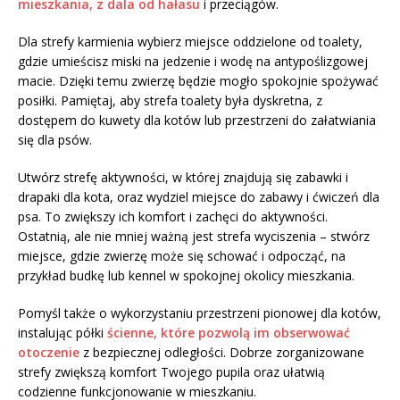
mieszkania, z dala od hałasu
i przeciągów.
Dla strefy karmienia wybierz miejsce oddzielone od toalety,
gdzie umieścisz miski na jedzenie i wodę na antypoślizgowej
macie. Dzięki temu zwierzę będzie mogło spokojnie spożywać
posiłki. Pamiętaj, aby strefa toalety była dyskretna, z
dostępem do kuwety dla kotów lub przestrzeni do załatwiania
się dla psów.
Utwórz strefę aktywności, w której znajdują się zabawki i
drapaki dla kota, oraz wydziel miejsce do zabawy i ćwiczeń dla
psa. To zwiększy ich komfort i zachęci do aktywności.
Ostatnią, ale nie mniej ważną jest strefa wyciszenia – stwórz
miejsce, gdzie zwierzę może się schować i odpocząć, na
przykład budkę lub kennel w spokojnej okolicy mieszkania.
Pomyśl także o wykorzystaniu przestrzeni pionowej dla kotów,
instalując półki
ścienne, które pozwolą im obserwować
otoczenie
z bezpiecznej odległości. Dobrze zorganizowane
strefy zwiększą komfort Twojego pupila oraz ułatwią
codzienne funkcjonowanie w mieszkaniu.