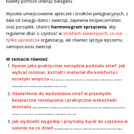
kuwety pomoże uniknąć bałaganu.
Wysokie umiejscowienie apteczek i środków pielęgnacyjnych, z
dala od zasięgu dzieci i zwierząt, zapewnia bezpieczeństwo
oraz porządek. Utwórz
harmonogram sprzątania
, aby
regularnie dbać o czystość w
strefach zwierzęcych, co nie
tylko upraszcza
organizację, ale również sprzyja lepszemu
samopoczuciu zwierząt.
W temacie również:
Dywan jako praktyczne narzędzie podziału stref: jak
wybrać rozmiar, kształt i materiał dla komfortu i
estetyki wnętrza
Wybór dywanu to często kluczowy krok w aranżacji wnętrza, który wpływa na komfort i
funkcjonalność stref w pomieszczeniu. Odpowiedni rozmiar, kształt i...
Oświetlenie do wydzielania stref w przemyśle:
bezpieczne rozwiązania i praktyczne wskazówki
montażu
Wybór odpowiedniego oświetlenia do wydzielania stref w przemyśle jest kluczowy dla zapewnienia bezpieczeństwa,
zwłaszcza w obszarach zagrożonych wybuchem. Często jednak zdarza się,...
Jak wydzielić wygodny i przytulny kącik do czytania w
salonie na co dzień
Wydzielenie kącika do czytania w salonie może być kluczowe dla stworzenia miejsca,