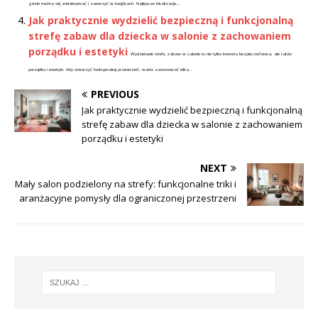
gdzie można się zrelaksować i zanurzyć w książkach. Najlepsze lokalizacje...
Jak praktycznie wydzielić bezpieczną i funkcjonalną
strefę zabaw dla dziecka w salonie z zachowaniem
porządku i estetyki
Wydzielanie strefy zabaw w salonie to nie tylko kwestia bezpieczeństwa, ale także
porządku i estetyki. Aby stworzyć funkcjonalną przestrzeń, warto zastosować kilka...
PREVIOUS
Jak praktycznie wydzielić bezpieczną i funkcjonalną
strefę zabaw dla dziecka w salonie z zachowaniem
porządku i estetyki
NEXT
Mały salon podzielony na strefy: funkcjonalne triki i
aranżacyjne pomysły dla ograniczonej przestrzeni