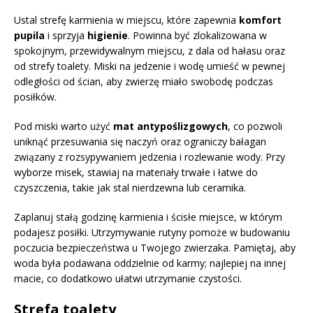
Ustal strefę karmienia w miejscu, które zapewnia
komfort
pupila
i sprzyja
higienie
. Powinna być zlokalizowana w
spokojnym, przewidywalnym miejscu, z dala od hałasu oraz
od strefy toalety. Miski na jedzenie i wodę umieść w pewnej
odległości od ścian, aby zwierzę miało swobodę podczas
posiłków.
Pod miski warto użyć
mat antypoślizgowych
, co pozwoli
uniknąć przesuwania się naczyń oraz ograniczy bałagan
związany z rozsypywaniem jedzenia i rozlewanie wody. Przy
wyborze misek, stawiaj na materiały trwałe i łatwe do
czyszczenia, takie jak stal nierdzewna lub ceramika.
Zaplanuj stałą godzinę karmienia i ścisłe miejsce, w którym
podajesz posiłki. Utrzymywanie rutyny pomoże w budowaniu
poczucia bezpieczeństwa u Twojego zwierzaka. Pamiętaj, aby
woda była podawana oddzielnie od karmy; najlepiej na innej
macie, co dodatkowo ułatwi utrzymanie czystości.
Strefa toalety