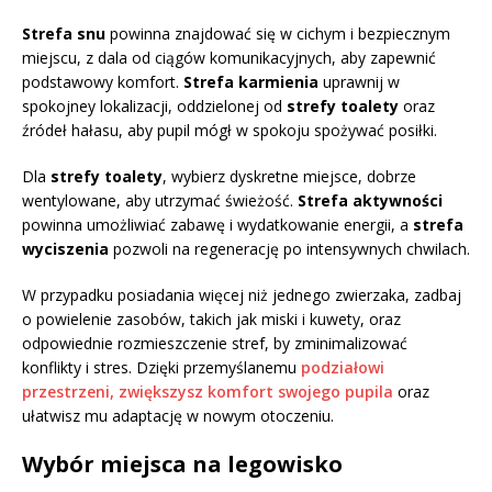
Strefa snu
powinna znajdować się w cichym i bezpiecznym
miejscu, z dala od ciągów komunikacyjnych, aby zapewnić
podstawowy komfort.
Strefa karmienia
uprawnij w
spokojney lokalizacji, oddzielonej od
strefy toalety
oraz
źródeł hałasu, aby pupil mógł w spokoju spożywać posiłki.
Dla
strefy toalety
, wybierz dyskretne miejsce, dobrze
wentylowane, aby utrzymać świeżość.
Strefa aktywności
powinna umożliwiać zabawę i wydatkowanie energii, a
strefa
wyciszenia
pozwoli na regenerację po intensywnych chwilach.
W przypadku posiadania więcej niż jednego zwierzaka, zadbaj
o powielenie zasobów, takich jak miski i kuwety, oraz
odpowiednie rozmieszczenie stref, by zminimalizować
konflikty i stres. Dzięki przemyślanemu
podziałowi
przestrzeni, zwiększysz komfort swojego pupila
oraz
ułatwisz mu adaptację w nowym otoczeniu.
Wybór miejsca na legowisko