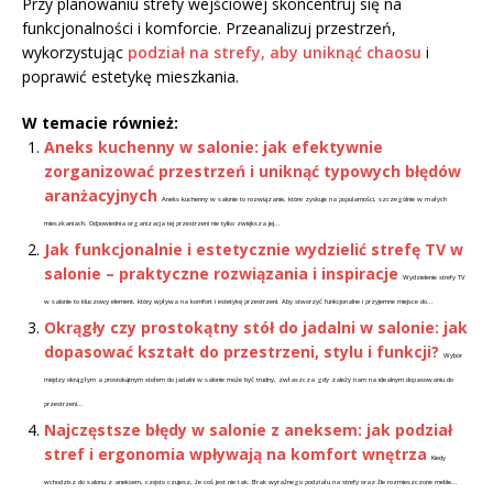
Przy planowaniu strefy wejściowej skoncentruj się na
funkcjonalności i komforcie. Przeanalizuj przestrzeń,
wykorzystując
podział na strefy, aby uniknąć chaosu
i
poprawić estetykę mieszkania.
W temacie również:
Aneks kuchenny w salonie: jak efektywnie
zorganizować przestrzeń i uniknąć typowych błędów
aranżacyjnych
Aneks kuchenny w salonie to rozwiązanie, które zyskuje na popularności, szczególnie w małych
mieszkaniach. Odpowiednia organizacja tej przestrzeni nie tylko zwiększa jej...
Jak funkcjonalnie i estetycznie wydzielić strefę TV w
salonie – praktyczne rozwiązania i inspiracje
Wydzielenie strefy TV
w salonie to kluczowy element, który wpływa na komfort i estetykę przestrzeni. Aby stworzyć funkcjonalne i przyjemne miejsce do...
Okrągły czy prostokątny stół do jadalni w salonie: jak
dopasować kształt do przestrzeni, stylu i funkcji?
Wybór
między okrągłym a prostokątnym stołem do jadalni w salonie może być trudny, zwłaszcza gdy zależy nam na idealnym dopasowaniu do
przestrzeni...
Najczęstsze błędy w salonie z aneksem: jak podział
stref i ergonomia wpływają na komfort wnętrza
Kiedy
wchodzisz do salonu z aneksem, często czujesz, że coś jest nie tak. Brak wyraźnego podziału na strefy oraz źle rozmieszczone meble...