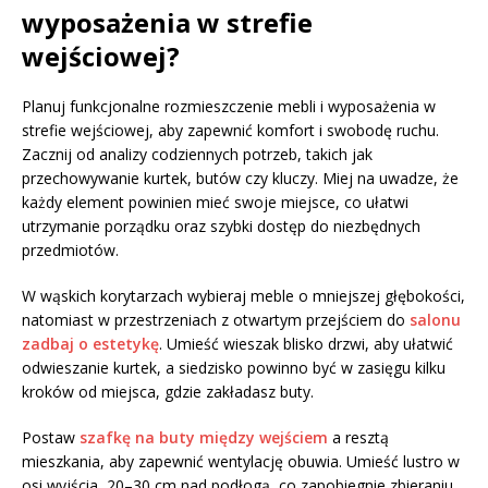
wyposażenia w strefie
wejściowej?
Planuj funkcjonalne rozmieszczenie mebli i wyposażenia w
strefie wejściowej, aby zapewnić komfort i swobodę ruchu.
Zacznij od analizy codziennych potrzeb, takich jak
przechowywanie kurtek, butów czy kluczy. Miej na uwadze, że
każdy element powinien mieć swoje miejsce, co ułatwi
utrzymanie porządku oraz szybki dostęp do niezbędnych
przedmiotów.
W wąskich korytarzach wybieraj meble o mniejszej głębokości,
natomiast w przestrzeniach z otwartym przejściem do
salonu
zadbaj o estetykę
. Umieść wieszak blisko drzwi, aby ułatwić
odwieszanie kurtek, a siedzisko powinno być w zasięgu kilku
kroków od miejsca, gdzie zakładasz buty.
Postaw
szafkę na buty między wejściem
a resztą
mieszkania, aby zapewnić wentylację obuwia. Umieść lustro w
osi wyjścia, 20–30 cm nad podłogą, co zapobiegnie zbieraniu