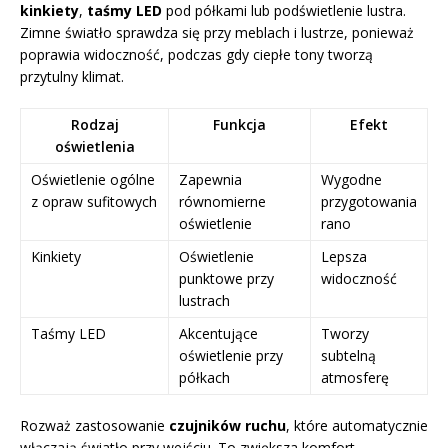
kinkiety
,
taśmy LED
pod półkami lub podświetlenie lustra.
Zimne światło sprawdza się przy meblach i lustrze, ponieważ
poprawia widoczność, podczas gdy ciepłe tony tworzą
przytulny klimat.
Rodzaj
Funkcja
Efekt
oświetlenia
Oświetlenie ogólne
Zapewnia
Wygodne
z opraw sufitowych
równomierne
przygotowania
oświetlenie
rano
Kinkiety
Oświetlenie
Lepsza
punktowe przy
widoczność
lustrach
Taśmy LED
Akcentujące
Tworzy
oświetlenie przy
subtelną
półkach
atmosferę
Rozważ zastosowanie
czujników ruchu
, które automatycznie
włączają światło przy wejściu. To zwiększa komfort