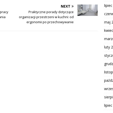
lipie
NEXT
 pracy
Praktyczne porady dotyczące
czer
ania
organizacji przestrzeni w kuchni: od
maj 
ergonomii po przechowywanie
kwie
marz
luty 
styc
grud
listo
paźdz
wrze
sierp
lipie