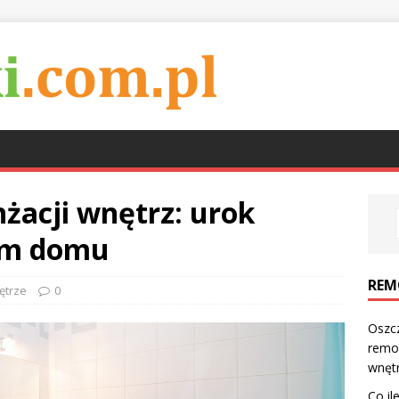
nżacji wnętrz: urok
oim domu
REM
ętrze
0
Oszc
remo
wnęt
Co il