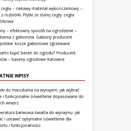
 cegła – ciekawy materiał wykończeniowy –
 z rozbiórki. Płytki ze starej cegły: cegła
iórkowa
ony – efektowny sposób na ogrodzenie –
dzenia z gabionów. Gabiony producent
polskie: kosze gabionowe zgrzewane
arto kupić basen do ogrodu? Producent
nów – baseny ogrodowe Katowice
ATNIE WPISY
ki do mieszkania na wynajem: jak wybrać
e i funkcjonalne oświetlenie dopasowane do
ych wnętrz
eratura barwowa światła do wynajmu: jak
ć i ustawić optymalne oświetlenie dla
rtu i funkcjonalności