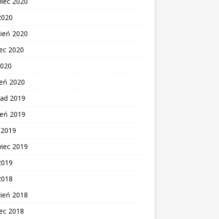
wiec 2020
2020
cień 2020
ec 2020
2020
zeń 2020
pad 2019
ień 2019
c 2019
wiec 2019
2019
2018
cień 2018
ec 2018