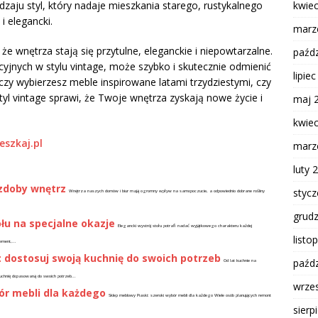
kwie
zaju styl, który nadaje mieszkania starego, rustykalnego
 elegancki.
marz
 że wnętrza stają się przytulne, eleganckie i niepowtarzalne.
paźdz
jnych w stylu vintage, może szybko i skutecznie odmienić
lipie
zy wybierzesz meble inspirowane latami trzydziestymi, czy
yl vintage sprawi, że Twoje wnętrza zyskają nowe życie i
maj 
kwie
eszkaj.pl
marz
luty 
ozdoby wnętrz
styc
Wnętrza naszych domów i biur mają ogromny wpływ na samopoczucie, a odpowiednio dobrane rośliny
grud
łu na specjalne okazje
Elegancki wystrój stołu potrafi nadać wyjątkowego charakteru każdej
listo
ement,...
dostosuj swoją kuchnię do swoich potrzeb
paźdz
Od lat kuchnie na
kuchnię dopasowaną do swoich potrzeb...
wrze
ór mebli dla każdego
Sklep meblowy Piaski: szeroki wybór mebli dla każdego Wiele osób planujących remont
sierp