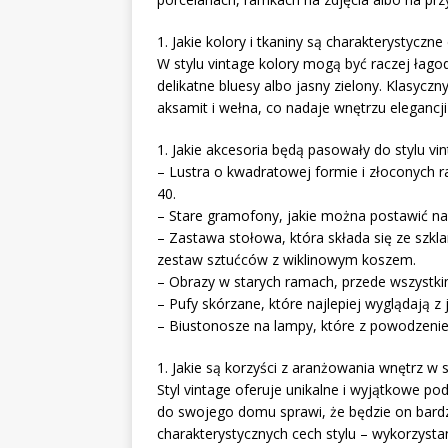
1. Jakie kolory i tkaniny są charakterystyczne 
W stylu vintage kolory mogą być raczej łago
delikatne bluesy albo jasny zielony. Klasyczn
aksamit i wełna, co nadaje wnętrzu elegancji i
1. Jakie akcesoria będą pasowały do stylu 
– Lustra o kwadratowej formie i złoconych 
40.
– Stare gramofony, jakie można postawić na
– Zastawa stołowa, która składa się ze szk
zestaw sztućców z wiklinowym koszem.
– Obrazy w starych ramach, przede wszystkim
– Pufy skórzane, które najlepiej wyglądają z
– Biustonosze na lampy, które z powodzenie
1. Jakie są korzyści z aranżowania wnętrz w s
Styl vintage oferuje unikalne i wyjątkowe po
do swojego domu sprawi, że będzie on bardzie
charakterystycznych cech stylu – wykorzysta