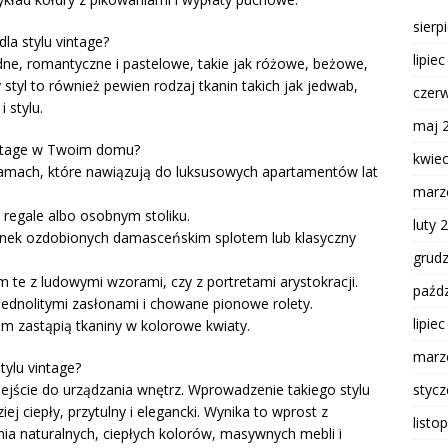
sierp
dla stylu vintage?
lipie
dne, romantyczne i pastelowe, takie jak różowe, beżowe,
y styl to również pewien rodzaj tkanin takich jak jedwab,
czer
 stylu.
maj 
vintage w Twoim domu?
kwie
ramach, które nawiązują do luksusowych apartamentów lat
marz
 regale albo osobnym stoliku.
luty 
lanek ozdobionych damasceńskim splotem lub klasyczny
grud
 te z ludowymi wzorami, czy z portretami arystokracji.
paźdz
 jednolitymi zasłonami i chowane pionowe rolety.
lipie
m zastąpią tkaniny w kolorowe kwiaty.
marz
tylu vintage?
styc
dejście do urządzania wnętrz. Wprowadzenie takiego stylu
j ciepły, przytulny i elegancki. Wynika to wprost z
listo
nia naturalnych, ciepłych kolorów, masywnych mebli i