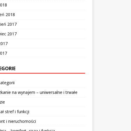
2018
zeń 2018
zień 2017
wiec 2017
2017
2017
EGORIE
ategorii
kanie na wynajem – uniwersalne i trwałe
zie
ał stref i funkcji
nt i nieruchomości
lnia – komfort, cisza i funkcja