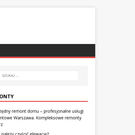
ONTY
zędny remont domu – profesjonalne usługi
ntowe Warszawa. Kompleksowe remonty
rz
e należy czyścić elewację?