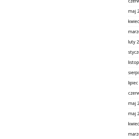
czer
maj 
kwie
marz
luty 
styc
listo
sierp
lipie
czer
maj 
maj 
kwie
marz