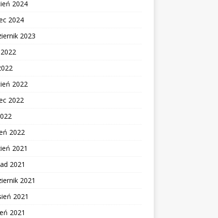
cień 2024
ec 2024
iernik 2023
c 2022
2022
cień 2022
ec 2022
2022
zeń 2022
zień 2021
pad 2021
iernik 2021
sień 2021
ień 2021