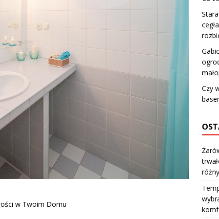
Stara
cegła
rozb
Gabi
ogro
mało
Czy w
base
OST
Żarów
trwał
różn
Temp
wybra
szłości w Twoim Domu
komfo