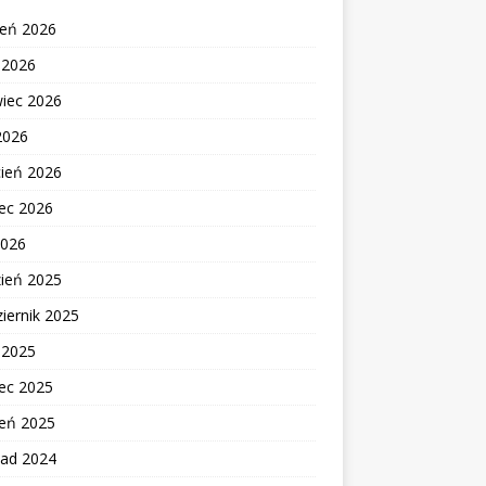
ień 2026
c 2026
wiec 2026
2026
cień 2026
ec 2026
2026
zień 2025
iernik 2025
c 2025
ec 2025
zeń 2025
pad 2024