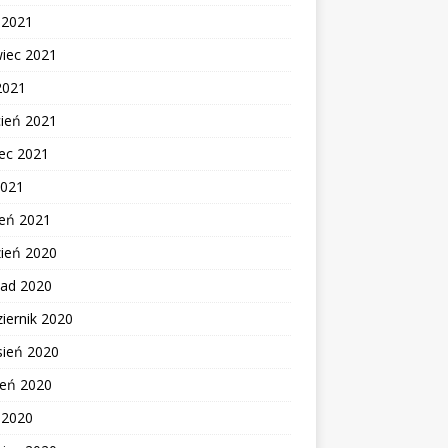
c 2021
wiec 2021
2021
cień 2021
ec 2021
2021
zeń 2021
zień 2020
pad 2020
iernik 2020
sień 2020
ień 2020
c 2020