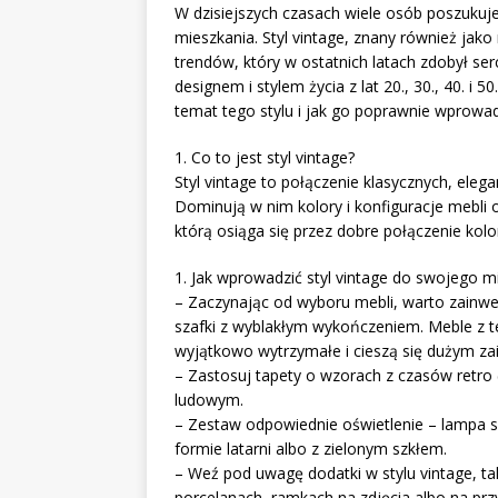
W dzisiejszych czasach wiele osób poszuku
mieszkania. Styl vintage, znany również jako 
trendów, który w ostatnich latach zdobył se
designem i stylem życia z lat 20., 30., 40. i 5
temat tego stylu i jak go poprawnie wprow
1. Co to jest styl vintage?
Styl vintage to połączenie klasycznych, eleg
Dominują w nim kolory i konfiguracje mebli o
którą osiąga się przez dobre połączenie kol
1. Jak wprowadzić styl vintage do swojego m
– Zaczynając od wyboru mebli, warto zainwes
szafki z wyblakłym wykończeniem. Meble z te
wyjątkowo wytrzymałe i cieszą się dużym z
– Zastosuj tapety o wzorach z czasów retro (f
ludowym.
– Zestaw odpowiednie oświetlenie – lampa s
formie latarni albo z zielonym szkłem.
– Weź pod uwagę dodatki w stylu vintage, ta
porcelanach, ramkach na zdjęcia albo na prz