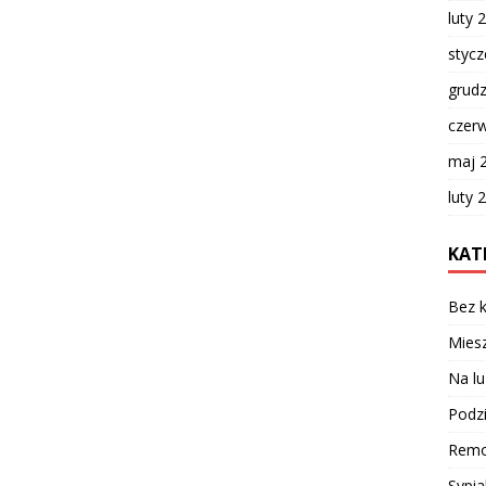
luty 
styc
grud
czer
maj 
luty 
KAT
Bez k
Miesz
Na lu
Podzi
Remo
Sypia