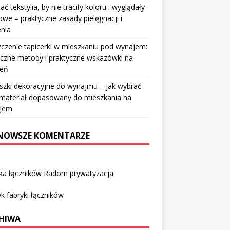
rać tekstylia, by nie traciły koloru i wyglądały
owe – praktyczne zasady pielęgnacji i
nia
czenie tapicerki w mieszkaniu pod wynajem:
czne metody i praktyczne wskazówki na
ień
szki dekoracyjne do wynajmu – jak wybrać
i materiał dopasowany do mieszkania na
jem
NOWSZE KOMENTARZE
yka łączników Radom prywatyzacja
k fabryki łączników
HIWA