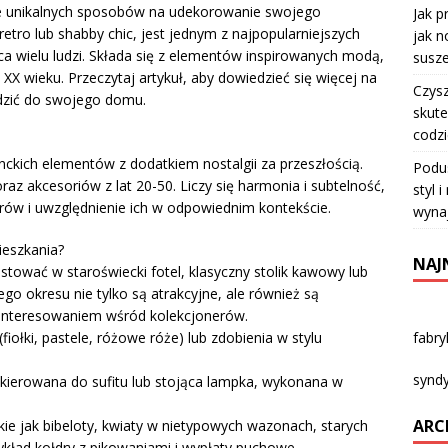
je unikalnych sposobów na udekorowanie swojego
Jak p
retro lub shabby chic, jest jednym z najpopularniejszych
jak n
rca wielu ludzi. Składa się z elementów inspirowanych modą,
susze
0. XX wieku. Przeczytaj artykuł, aby dowiedzieć się więcej na
Czysz
adzić do swojego domu.
skute
codz
anckich elementów z dodatkiem nostalgii za przeszłością.
Podu
raz akcesoriów z lat 20-50. Liczy się harmonia i subtelność,
styl 
orów i uwzględnienie ich w odpowiednim kontekście.
wyna
ieszkania?
NAJ
tować w staroświecki fotel, klasyczny stolik kawowy lub
go okresu nie tylko są atrakcyjne, ale również są
ainteresowaniem wśród kolekcjonerów.
fabr
iołki, pastele, różowe róże) lub zdobienia w stylu
syndy
kierowana do sufitu lub stojąca lampka, wykonana w
ARC
kie jak bibeloty, kwiaty w nietypowych wazonach, starych
ykład kołdry z pikowaniami i wypłaty puchowe.