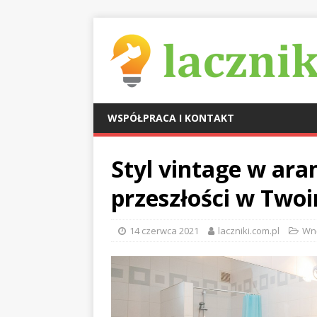
WSPÓŁPRACA I KONTAKT
Styl vintage w ara
przeszłości w Tw
14 czerwca 2021
laczniki.com.pl
Wn