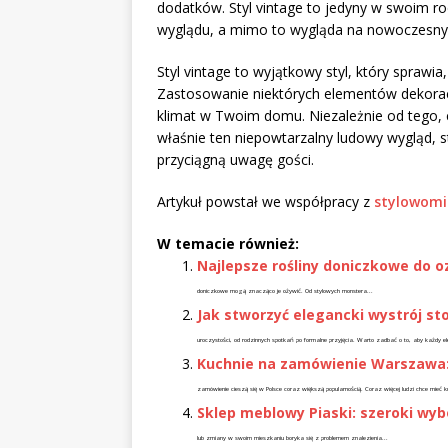
dodatków. Styl vintage to jedyny w swoim rod
wyglądu, a mimo to wygląda na nowoczesny i
Styl vintage to wyjątkowy styl, który sprawia,
Zastosowanie niektórych elementów dekoracy
klimat w Twoim domu. Niezależnie od tego, c
właśnie ten niepowtarzalny ludowy wygląd, st
przyciągną uwagę gości.
Artykuł powstał we współpracy z
stylowomi
W temacie również:
Najlepsze rośliny doniczkowe do 
doniczkowe mogą znacząco je ożywić. Od stylowych monstera...
Jak stworzyć elegancki wystrój sto
uroczystości, od rodzinnych spotkań po formalne przyjęcia. Warto zadbać o to, aby każdy el
Kuchnie na zamówienie Warszawa: 
zamówienie cieszą się w Polsce coraz większą popularnością. Coraz więcej ludzi chce mieć 
Sklep meblowy Piaski: szeroki wyb
lub zmiany w swoim mieszkaniu boryka się z problemem znalezienia...