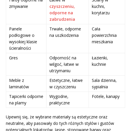
zmywanie
czyszczeniu,
kuchni,
odporne na
korytarzu
zabrudzenia
Panele
Trwałe, odporne
Cała
podłogowe o
na uszkodzenia
powierzchnia
wysokiej klasie
mieszkania
ścieralności
Gres
Odporność na
Łazienki,
wilgoć, łatwe w
kuchnie
utrzymaniu
Meble z
Estetyczne, łatwe
Sala dzienna,
laminatów
w czyszczeniu
sypialnia
Tapicerki odporne
Wygodne,
Fotele, kanapy
na plamy
praktyczne
Upewnij się, że wybrane materiały są estetyczne oraz
neutralne, aby pasowały do tych różnych stylów i gustów
potencjalnych lokatorów. Jasne, stonowane barwy oraz