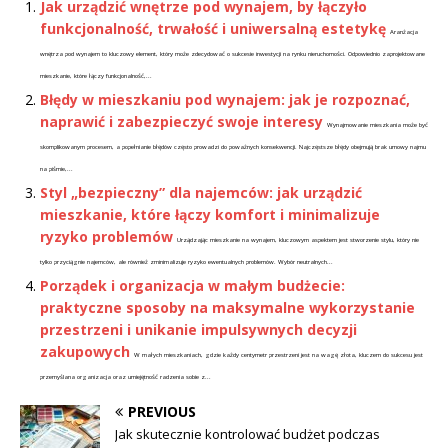
Jak urządzić wnętrze pod wynajem, by łączyło
funkcjonalność, trwałość i uniwersalną estetykę
Aranżacja
wnętrza pod wynajem to kluczowy element, który może zdecydować o sukcesie inwestycji na rynku nieruchomości. Odpowiednio zaprojektowane
mieszkanie, które łączy funkcjonalność,...
Błędy w mieszkaniu pod wynajem: jak je rozpoznać,
naprawić i zabezpieczyć swoje interesy
Wynajmowanie mieszkania może być
skomplikowanym procesem, a popełnianie błędów często prowadzi do poważnych konsekwencji. Najczęstsze błędy obejmują brak umowy najmu
na piśmie,...
Styl „bezpieczny” dla najemców: jak urządzić
mieszkanie, które łączy komfort i minimalizuje
ryzyko problemów
Urządzając mieszkanie na wynajem, kluczowym aspektem jest stworzenie stylu, który nie
tylko przyciągnie najemców, ale również zminimalizuje ryzyko ewentualnych problemów. Wybór neutralnych...
Porządek i organizacja w małym budżecie:
praktyczne sposoby na maksymalne wykorzystanie
przestrzeni i unikanie impulsywnych decyzji
zakupowych
W małych mieszkaniach, gdzie każdy centymetr przestrzeni jest na wagę złota, kluczem do sukcesu jest
przemyślana organizacja oraz umiejętność radzenia sobie z...
PREVIOUS
Jak skutecznie kontrolować budżet podczas