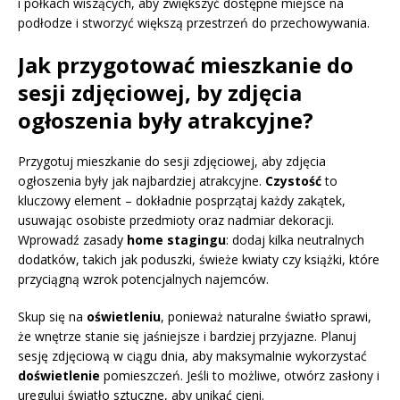
i półkach wiszących, aby zwiększyć dostępne miejsce na
podłodze i stworzyć większą przestrzeń do przechowywania.
Jak przygotować mieszkanie do
sesji zdjęciowej, by zdjęcia
ogłoszenia były atrakcyjne?
Przygotuj mieszkanie do sesji zdjęciowej, aby zdjęcia
ogłoszenia były jak najbardziej atrakcyjne.
Czystość
to
kluczowy element – dokładnie posprzątaj każdy zakątek,
usuwając osobiste przedmioty oraz nadmiar dekoracji.
Wprowadź zasady
home stagingu
: dodaj kilka neutralnych
dodatków, takich jak poduszki, świeże kwiaty czy książki, które
przyciągną wzrok potencjalnych najemców.
Skup się na
oświetleniu
, ponieważ naturalne światło sprawi,
że wnętrze stanie się jaśniejsze i bardziej przyjazne. Planuj
sesję zdjęciową w ciągu dnia, aby maksymalnie wykorzystać
doświetlenie
pomieszczeń. Jeśli to możliwe, otwórz zasłony i
ureguluj światło sztuczne, aby unikać cieni.