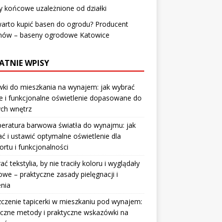
y końcowe uzależnione od działki
arto kupić basen do ogrodu? Producent
nów – baseny ogrodowe Katowice
ATNIE WPISY
ki do mieszkania na wynajem: jak wybrać
e i funkcjonalne oświetlenie dopasowane do
ych wnętrz
eratura barwowa światła do wynajmu: jak
ć i ustawić optymalne oświetlenie dla
rtu i funkcjonalności
rać tekstylia, by nie traciły koloru i wyglądały
owe – praktyczne zasady pielęgnacji i
nia
czenie tapicerki w mieszkaniu pod wynajem:
czne metody i praktyczne wskazówki na