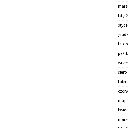
marz
luty 
styc
grud
listo
paźdz
wrze
sierp
lipie
czer
maj 
kwie
marz