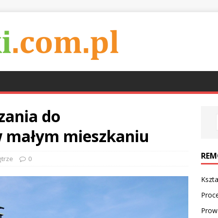
zania do
 małym mieszkaniu
REM
trze
0
Kszta
Proc
Prow