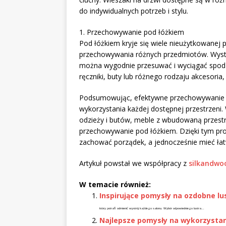
do indywidualnych potrzeb i stylu.
1. Przechowywanie pod łóżkiem
Pod łóżkiem kryje się wiele nieużytkowanej 
przechowywania różnych przedmiotów. Wystar
można wygodnie przesuwać i wyciągać spod
ręczniki, buty lub różnego rodzaju akcesoria,
Podsumowując, efektywne przechowywanie
wykorzystania każdej dostępnej przestrzen
odzieży i butów, meble z wbudowaną przestrze
przechowywanie pod łóżkiem. Dzięki tym pr
zachować porządek, a jednocześnie mieć łat
Artykuł powstał we współpracy z
silkandwoo
W temacie również:
Inspirujące pomysły na ozdobne lu
który potrafi odmienić wystrój każdego salonu. Wybór odpowiedniego lustra...
Najlepsze pomysły na wykorzystan