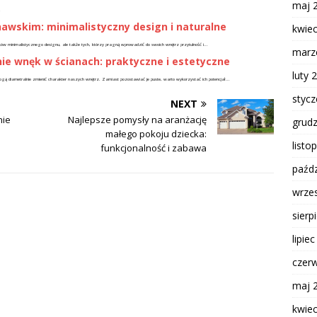
maj 
.
nawskim: minimalistyczny design i naturalne
kwie
ników minimalistycznego designu, ale także tych, którzy pragną wprowadzić do swoich wnętrz przytulność i...
marz
ie wnęk w ścianach: praktyczne i estetyczne
luty 
mogą diametralnie zmienić charakter naszych wnętrz. Zamiast pozostawiać je puste, warto wykorzystać ich potencjał...
styc
NEXT
nie
Najlepsze pomysły na aranżację
grud
małego pokoju dziecka:
listo
funkcjonalność i zabawa
paźdz
wrze
sierp
lipie
czer
maj 
kwie