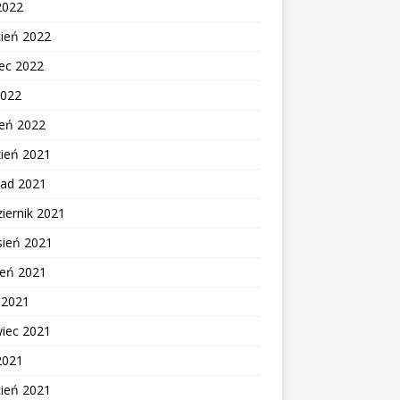
2022
cień 2022
ec 2022
2022
zeń 2022
zień 2021
pad 2021
iernik 2021
sień 2021
ień 2021
c 2021
wiec 2021
2021
cień 2021