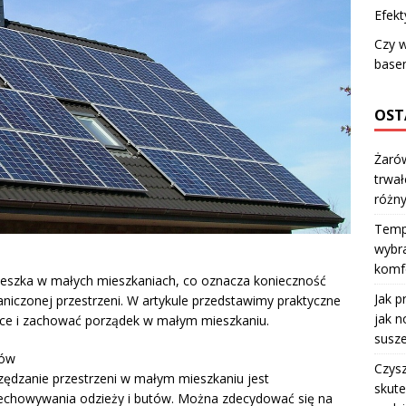
Efekt
Czy w
base
OST
Żarów
trwał
różn
Temp
wybra
komfo
ieszka w małych mieszkaniach, co oznacza konieczność
Jak p
iczonej przestrzeni. W artykule przedstawimy praktyczne
jak n
sce i zachować porządek w małym mieszkaniu.
susze
tów
Czysz
ędzanie przestrzeni w małym mieszkaniu jest
skute
echowywania odzieży i butów. Można zdecydować się na