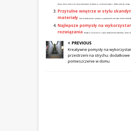
domu, która może stać się prawdziwym skarbem w aranżacji wnętrz. Wiele osób nie zdaje..
Przytulne wnętrze w stylu skandy
materiały
Styl skandynawski zyskuje na popularności nie tylko wśród miłoś
Najlepsze pomysły na wykorzystan
rozwiązania
Wnęki w ścianach to często niedoceniane elementy, które 
PREVIOUS
Kreatywne pomysły na wykorzysta
przestrzeni na strychu: dodatkowe
pomieszczenie w domu