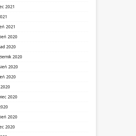
ec 2021
2021
zeń 2021
zień 2020
pad 2020
iernik 2020
sień 2020
ień 2020
c 2020
wiec 2020
2020
cień 2020
ec 2020