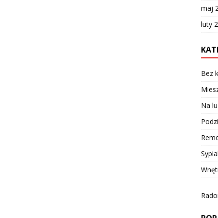
maj 
luty 
KAT
Bez k
Miesz
Na lu
Podzi
Remo
Sypia
Wnęt
Radom
POR