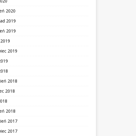
2020
zeń 2020
pad 2019
ień 2019
c 2019
wiec 2019
2019
2018
cień 2018
ec 2018
2018
zeń 2018
zień 2017
wiec 2017