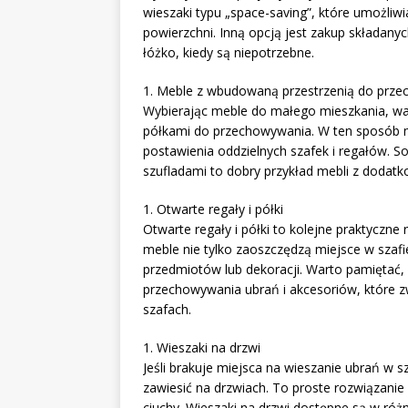
wieszaki typu „space-saving”, które umożliwi
powierzchni. Inną opcją jest zakup składany
łóżko, kiedy są niepotrzebne.
1. Meble z wbudowaną przestrzenią do prz
Wybierając meble do małego mieszkania, w
półkami do przechowywania. W ten sposób m
postawienia oddzielnych szafek i regałów. 
szufladami to dobry przykład mebli z dodat
1. Otwarte regały i półki
Otwarte regały i półki to kolejne praktycz
meble nie tylko zaoszczędzą miejsce w szaf
przedmiotów lub dekoracji. Warto pamiętać, ż
przechowywania ubrań i akcesoriów, które 
szafach.
1. Wieszaki na drzwi
Jeśli brakuje miejsca na wieszanie ubrań w 
zawiesić na drzwiach. To proste rozwiązani
ciuchy. Wieszaki na drzwi dostępne są w róż