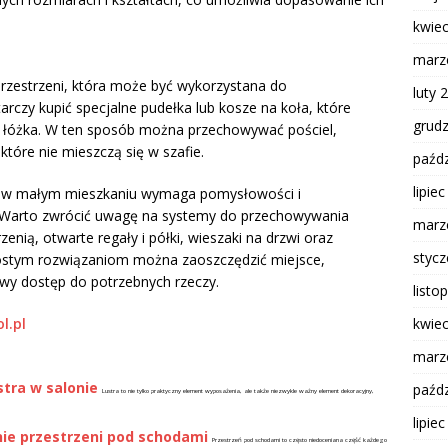
kwie
marz
przestrzeni, która może być wykorzystana do
luty 
czy kupić specjalne pudełka lub kosze na koła, które
grud
 łóżka. W ten sposób można przechowywać pościel,
 które nie mieszczą się w szafie.
paźdz
lipie
 w małym mieszkaniu wymaga pomysłowości i
i. Warto zwrócić uwagę na systemy do przechowywania
marz
nią, otwarte regały i półki, wieszaki na drzwi oraz
styc
ostym rozwiązaniom można zaoszczędzić miejsce,
wy dostęp do potrzebnych rzeczy.
listo
kwie
l.pl
marz
stra w salonie
paźdz
Lustra to nie tylko praktyczny element wyposażenia, ale także niezwykle ważny element dekoracyjny,
lipie
ie przestrzeni pod schodami
Przestrzeń pod schodami to często niedoceniana część każdego