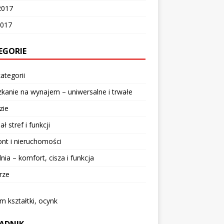
2017
2017
EGORIE
ategorii
kanie na wynajem – uniwersalne i trwałe
zie
ał stref i funkcji
nt i nieruchomości
lnia – komfort, cisza i funkcja
rze
 kształtki, ocynk
ADNIK