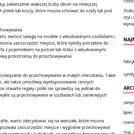
codz
ają zawieszenie większej liczby ubrań na mniejszej
Podu
ch półek lub koszy, które można schować do szafy lub pod
styl 
wyna
echowywania
arto zwrócić uwagę na modele z wbudowanymi szufladami i
NAJ
ożna zaoszczędzić miejsce, które byłoby potrzebne do
Sofa z pojemnikiem na pościel lub łóżko z wbudowanymi
kową przestrzenią do przechowywania.
fabr
syndy
ne rozwiązanie do przechowywania w małym mieszkaniu. Takie
ie, ale także umożliwią wyeksponowanie cennych
ARC
e otwarte regały i półki nie sprawdzą się jednak do
zwykle są przechowywane w szufladach lub zamkniętych
sierp
lipie
szafie, warto zdecydować się na wieszaki, które można
czer
e pozwala zaoszczędzić miejsce i wygodnie przechowywać
maj 
nych rozmiarach i kształtach, co umożliwia dopasowanie ich