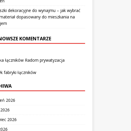
ień
szki dekoracyjne do wynajmu – jak wybrać
i materiał dopasowany do mieszkania na
jem
NOWSZE KOMENTARZE
yka łączników Radom prywatyzacja
k fabryki łączników
HIWA
ień 2026
c 2026
wiec 2026
2026