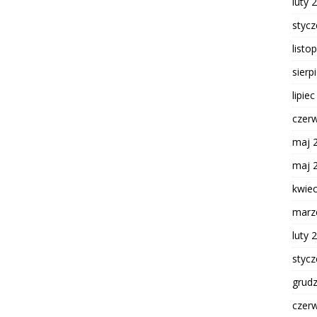
luty 
styc
listo
sierp
lipie
czer
maj 
maj 
kwie
marz
luty 
styc
grud
czer