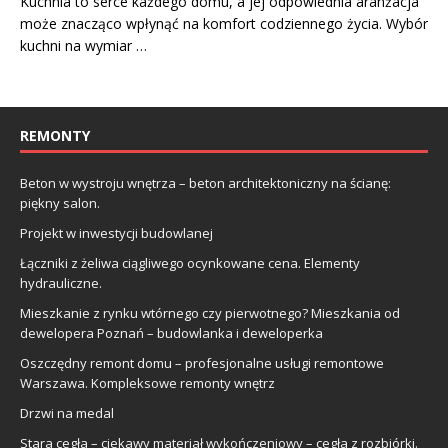
Kuchnia to serce każdego domu, a jej odpowiednia aranżacja
może znacząco wpłynąć na komfort codziennego życia. Wybór
kuchni na wymiar …
REMONTY
Beton w wystroju wnętrza – beton architektoniczny na ścianę:
piękny salon.
Projekt w inwestycji budowlanej
Łączniki z żeliwa ciągliwego ocynkowane cena. Elementy
hydrauliczne.
Mieszkanie z rynku wtórnego czy pierwotnego? Mieszkania od
dewelopera Poznań – budowlanka i deweloperka
Oszczędny remont domu – profesjonalne usługi remontowe
Warszawa. Kompleksowe remonty wnętrz
Drzwi na medal
Stara cegła – ciekawy materiał wykończeniowy – cegła z rozbiórki.