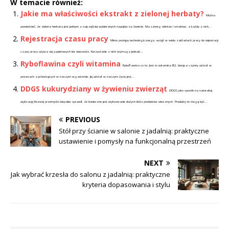
W temacie również:
Jakie ma właściwości ekstrakt z zielonej herbaty?
Można
powiedzieć, że zielona herbata jest jednym z najczęściej wybieranych napojów na świecie. Ma szereg odmian i smaków, a każdy z nich...
Rejestracja czasu pracy
Mimo postępu technologicznego, wciąż w wielu zakładach pracy do rejestracji
czasu pracy używa się papierowych list obecności. Korzystanie z nich wymaga jednak...
Ryboflawina czyli witamina
Ryboflawina co to: Jest to witamina B2, biorąca czynny udział w
procesach zachodzących w naszym organizmie. Jej udział w naszym życiu jest...
DDGS kukurydziany w żywieniu zwierząt
DDGS jako sposób na naturalną
utylizację Rozwój przemysłu biopaliw sprawił, że konieczne jest utylizowanie dużych ilości produktów ubocznych. Produkty te mogą być...
PREVIOUS
Stół przy ścianie w salonie z jadalnią: praktyczne
ustawienie i pomysły na funkcjonalną przestrzeń
NEXT
Jak wybrać krzesła do salonu z jadalnią: praktyczne
kryteria dopasowania i stylu