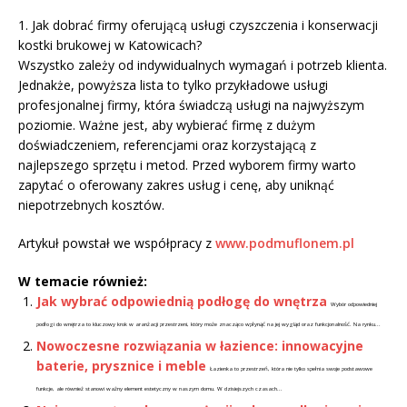
1. Jak dobrać firmy oferującą usługi czyszczenia i konserwacji
kostki brukowej w Katowicach?
Wszystko zależy od indywidualnych wymagań i potrzeb klienta.
Jednakże, powyższa lista to tylko przykładowe usługi
profesjonalnej firmy, która świadczą usługi na najwyższym
poziomie. Ważne jest, aby wybierać firmę z dużym
doświadczeniem, referencjami oraz korzystającą z
najlepszego sprzętu i metod. Przed wyborem firmy warto
zapytać o oferowany zakres usług i cenę, aby uniknąć
niepotrzebnych kosztów.
Artykuł powstał we współpracy z
www.podmuflonem.pl
W temacie również:
Jak wybrać odpowiednią podłogę do wnętrza
Wybór odpowiedniej
podłogi do wnętrza to kluczowy krok w aranżacji przestrzeni, który może znacząco wpłynąć na jej wygląd oraz funkcjonalność. Na rynku...
Nowoczesne rozwiązania w łazience: innowacyjne
baterie, prysznice i meble
Łazienka to przestrzeń, która nie tylko spełnia swoje podstawowe
funkcje, ale również stanowi ważny element estetyczny w naszym domu. W dzisiejszych czasach...