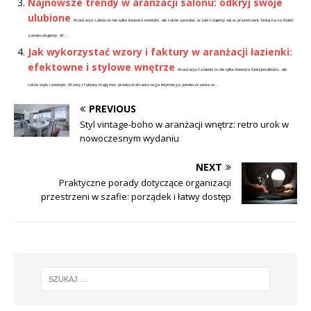
Najnowsze trendy w aranżacji salonu: odkryj swoje
ulubione
Aranżacja salonu to nie tylko kwestia estetyki, ale także sposobu, w jaki czujemy się w przestrzeni, którą na co dzień
zamieszkujemy. W...
Jak wykorzystać wzory i faktury w aranżacji łazienki:
efektowne i stylowe wnętrze
Aranżacja łazienki to nie tylko kwestia funkcjonalności, ale
także stylu i estetyki. Wzory i faktury mają moc przekształcania tego intymnego pomieszczenia w...
PREVIOUS
Styl vintage-boho w aranżacji wnętrz: retro urok w
nowoczesnym wydaniu
NEXT
Praktyczne porady dotyczące organizacji
przestrzeni w szafie: porządek i łatwy dostęp