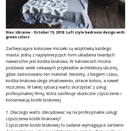
Kiev, Ukraine - October 15, 2018: Loft style bedroom design with
green colors
Zachwycające kolorowe mozaiki są wizytówką każdego
miasta. Jedną z najsłynniejszych form układania twardych
nawierzchni jest kostka brukowa. W Katowicach można
podziwiać wiele ciekawych przykładów architektury ulicznej,
gdzie zastosowano ten materiał. Niestety, z biegiem czasu,
kostka brukowa ulega zmatowieniu, utracie koloru, a nawet
niszczeniu. W takiej sytuacji warto skorzystać z usług
profesjonalnej firmy, która zaoferuje skuteczne czyszczenie i
konserwację kostki brukowej.
1. Dlaczego warto zdecydować się na profesjonalne usługi
czyszczenia kostki brukowej?
Czyszczenie kostki brukowej to zadanie wymagające zarówno