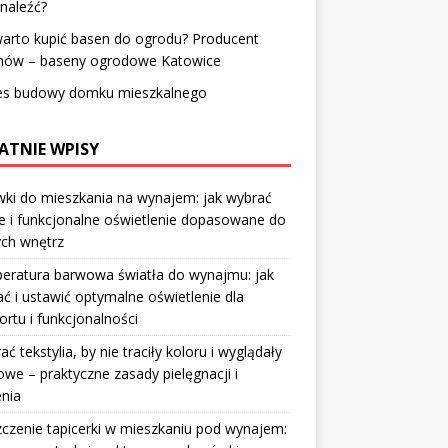
naleźć?
arto kupić basen do ogrodu? Producent
nów – baseny ogrodowe Katowice
es budowy domku mieszkalnego
ATNIE WPISY
ki do mieszkania na wynajem: jak wybrać
e i funkcjonalne oświetlenie dopasowane do
ych wnętrz
eratura barwowa światła do wynajmu: jak
ć i ustawić optymalne oświetlenie dla
rtu i funkcjonalności
rać tekstylia, by nie traciły koloru i wyglądały
owe – praktyczne zasady pielęgnacji i
nia
czenie tapicerki w mieszkaniu pod wynajem: