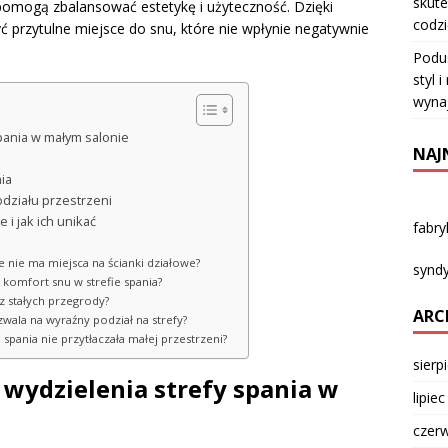
skute
e pomogą zbalansować estetykę i użyteczność. Dzięki
codz
przytulne miejsce do snu, które nie wpłynie negatywnie
Podu
styl 
wyna
pania w małym salonie
NAJ
ia
odziału przestrzeni
 i jak ich unikać
fabr
ie nie ma miejsca na ścianki działowe?
syndy
komfort snu w strefie spania?
z stałych przegrody?
ARC
zwala na wyraźny podział na strefy?
 spania nie przytłaczała małej przestrzeni?
sierp
wydzielenia strefy spania w
lipie
czer