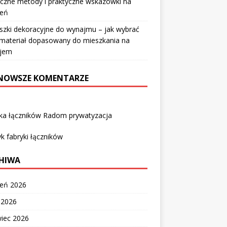
czne metody i praktyczne wskazówki na
ień
szki dekoracyjne do wynajmu – jak wybrać
i materiał dopasowany do mieszkania na
jem
NOWSZE KOMENTARZE
yka łączników Radom prywatyzacja
k fabryki łączników
HIWA
ień 2026
c 2026
wiec 2026