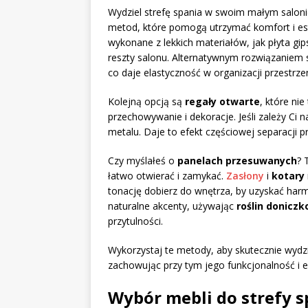
Wydziel strefę spania w swoim małym salonie
metod, które pomogą utrzymać komfort i e
wykonane z lekkich materiałów, jak płyta gi
reszty salonu. Alternatywnym rozwiązaniem
co daje elastyczność w organizacji przestrzen
Kolejną opcją są
regały otwarte
, które nie
przechowywanie i dekoracje. Jeśli zależy Ci n
metalu. Daje to efekt częściowej separacji 
Czy myślałeś o
panelach przesuwanych
? 
łatwo otwierać i zamykać.
Zasłony
i
kotary
tonację dobierz do wnętrza, by uzyskać har
naturalne akcenty, używając
roślin donicz
przytulności.
Wykorzystaj te metody, aby skutecznie wydz
zachowując przy tym jego funkcjonalność i e
Wybór mebli do strefy s