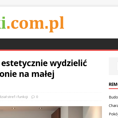
 estetycznie wydzielić
lonie na małej
REM
ział stref i funkcji
0
Budo
Char
Pokój