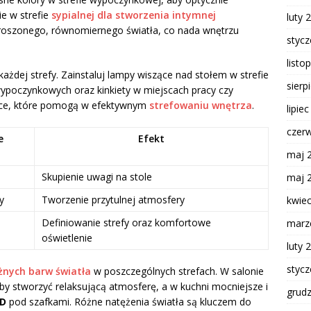
ie w strefie
sypialnej dla stworzenia intymnej
luty 
zproszonego, równomiernego światła, co nada wnętrzu
styc
listo
każdej strefy. Zainstaluj lampy wiszące nad stołem w strefie
sierp
ypoczynkowych oraz kinkiety w miejscach pracy czy
anice, które pomogą w efektywnym
strefowaniu wnętrza
.
lipie
czer
e
Efekt
maj 
Skupienie uwagi na stole
maj 
y
Tworzenie przytulnej atmosfery
kwie
Definiowanie strefy oraz komfortowe
marz
oświetlenie
luty 
styc
óżnych barw światła
w poszczególnych strefach. W salonie
aby stworzyć relaksującą atmosferę, a w kuchni mocniejsze i
grud
ED
pod szafkami. Różne natężenia światła są kluczem do