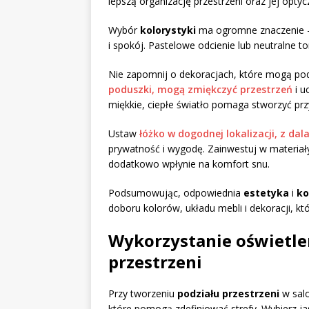
lepszą organizację przestrzeni oraz jej opty
Wybór
kolorystyki
ma ogromne znaczenie –
i spokój. Pastelowe odcienie lub neutralne to
Nie zapomnij o dekoracjach, które mogą podkr
poduszki, mogą zmiękczyć przestrzeń
i u
miękkie, ciepłe światło pomaga stworzyć pr
Ustaw
łóżko w dogodnej lokalizacji, z dal
prywatność i wygodę. Zainwestuj w materiał
dodatkowo wpłynie na komfort snu.
Podsumowując, odpowiednia
estetyka
i
ko
doboru kolorów, układu mebli i dekoracji, kt
Wykorzystanie oświetlen
przestrzeni
Przy tworzeniu
podziału przestrzeni
w salo
które pomogą zdefiniować strefy. Wybierz ja