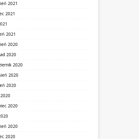
cień 2021
ec 2021
2021
zeń 2021
zień 2020
pad 2020
iernik 2020
sień 2020
ień 2020
c 2020
wiec 2020
2020
cień 2020
ec 2020