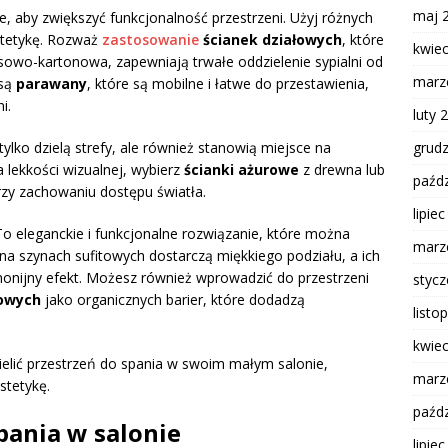
maj 
, aby zwiększyć funkcjonalność przestrzeni. Użyj różnych
stetykę. Rozważ
zastosowanie
ścianek działowych
, które
kwie
psowo-kartonowa, zapewniają trwałe oddzielenie sypialni od
marz
 są
parawany
, które są mobilne i łatwe do przestawienia,
i.
luty 
grud
 tylko dzielą strefy, ale również stanowią miejsce na
a lekkości wizualnej, wybierz
ścianki ażurowe
z drewna lub
paźdz
przy zachowaniu dostępu światła.
lipie
To eleganckie i funkcjonalne rozwiązanie, które można
marz
na szynach sufitowych dostarczą miękkiego podziału, a ich
monijny efekt. Możesz również wprowadzić do przestrzeni
styc
kowych
jako organicznych barier, które dodadzą
listo
kwie
ielić przestrzeń do spania w swoim małym salonie,
marz
stetykę.
paźdz
pania w salonie
lipie