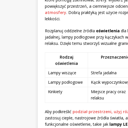
powiększyć przestrzeń, a ciemniejsze odcien
atmosfery
. Dobrą praktyką jest użycie ro
lekkości.
Rozplanuj oddzielne źródła
oświetlenia
dla 
jadalnej, lampy podłogowe przy kączykach w
relaksu. Dzięki temu stworzyš wizualne gr
Rodzaj
Przeznaczeni
oświetlenia
Lampy wiszące
Strefa jadalna
Lampy podłogowe
Kącik wypoczynkow
Kinkiety
Miejsce pracy oraz
relaksu
Aby podkreślić
podział przestrzeni, użyj r
zastosuj ciepłe, nastrojowe źródła światła, 
funkcjonalne oświetlenie, takie jak
lampy L