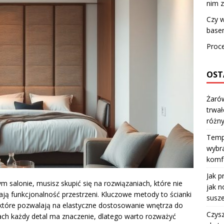
nim z
Czy w
base
Proc
OST
Żarów
trwał
różn
Temp
wybra
komfo
Jak p
ym salonie, musisz skupić się na rozwiązaniach, które nie
jak n
ją funkcjonalność przestrzeni. Kluczowe metody to ścianki
susze
 które pozwalają na elastyczne dostosowanie wnętrza do
Czysz
ach każdy detal ma znaczenie, dlatego warto rozważyć