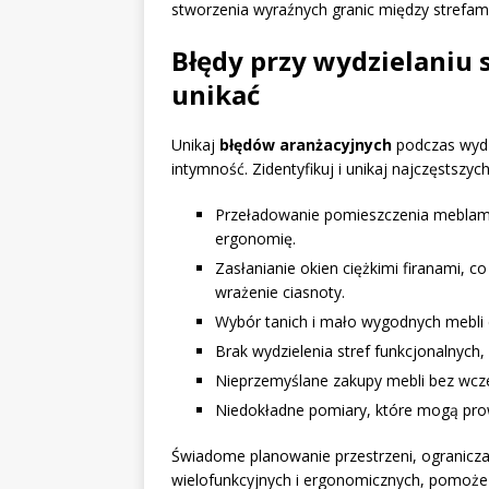
stworzenia wyraźnych granic między strefami
Błędy przy wydzielaniu s
unikać
Unikaj
błędów aranżacyjnych
podczas wydzi
intymność. Zidentyfikuj i unikaj najczęstszych
Przeładowanie pomieszczenia meblami 
ergonomię.
Zasłanianie okien ciężkimi firanami, 
wrażenie ciasnoty.
Wybór tanich i mało wygodnych mebli d
Brak wydzielenia stref funkcjonalnych
Nieprzemyślane zakupy mebli bez wcze
Niedokładne pomiary, które mogą prow
Świadome planowanie przestrzeni, ogranicz
wielofunkcyjnych i ergonomicznych, pomoże 