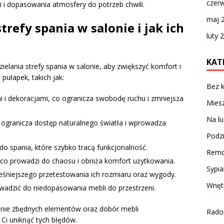
czer
 i dopasowania atmosfery do potrzeb chwili.
maj 
trefy spania w salonie i jak ich
luty 
KAT
elania strefy spania w salonie, aby zwiększyć komfort i
 pułapek, takich jak:
Bez k
i dekoracjami, co ogranicza swobodę ruchu i zmniejsza
Miesz
Na lu
co ogranicza dostęp naturalnego światła i wprowadza
Podzi
o spania, które szybko tracą funkcjonalność.
Remo
, co prowadzi do chaosu i obniża komfort użytkowania.
Sypia
śniejszego przetestowania ich rozmiaru oraz wygody.
Wnęt
adzić do niedopasowania mebli do przestrzeni.
anie zbędnych elementów oraz dobór mebli
Radom
Ci uniknąć tych błędów.