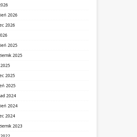
2026
cień 2026
ec 2026
2026
zień 2025
iernik 2025
c 2025
ec 2025
zeń 2025
pad 2024
cień 2024
ec 2024
iernik 2023
c 2022