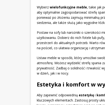
Wybierz
wielofunkcyjne meble
, takie jak
aby optymalnie zagospodarować strefę spani
ponieważ po złożeniu zajmują minimalną prze
siedzenia, ale także służą jako wygodne łóżk
Postaw na sofy lub narożniki o szerokości
użytkowaniu. Dobierz do nich fotele lub pu
przestrzeń do aktualnych potrzeb. Warto 
na pościel, co ułatwia organizację i utrzyma
Ustaw meble w sposób, który umożliwi swobo
atmosferę. Możesz wydzielić strefę spania
prywatność. Zadbaj o solidność i trwałość 
w dzień, jak i w nocy.
Estetyka i komfort w wy
Aby zapewnić odpowiednią
estetykę
i
komf
kluczowych elementach. Zastosuj prosty ukła