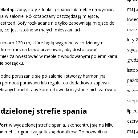
maj 
 półkotapczany, sofy z funkcją spania lub meble na wymiar,
a w salonie. Półkotapczany oszczędzają miejsce,
kwie
strzeń. Sofy rozkładane nie tylko zapewniają miejsce do
marz
a, co jest istotne w małych mieszkaniach.
luty 
 minimum 120 cm, które będą wygodne w codziennym
fy, które można łatwo przesuwać, aby dostosować
styc
również zainwestować w meble z wbudowanymi pojemnikami
grud
nie porządku.
listo
dne poruszanie się po salonie i stworzy harmonijną
paźdz
 za pomocą parawanu lub regału, co dodatkowo zapewni
wybranych mebli, aby komfortowo korzystać z nich zarówno
wrze
sierp
dzielonej strefie spania
lipie
czer
ort
w wydzielonej strefie spania, skoncentruj się na kilku
maj 
d mebli, ograniczając liczbę dodatków. To pozwoli na