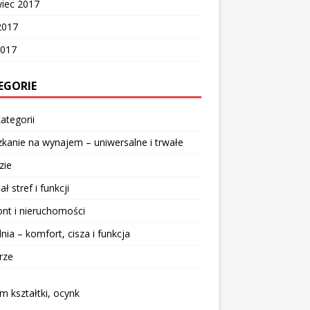
wiec 2017
2017
2017
EGORIE
ategorii
kanie na wynajem – uniwersalne i trwałe
zie
ał stref i funkcji
nt i nieruchomości
lnia – komfort, cisza i funkcja
rze
 kształtki, ocynk