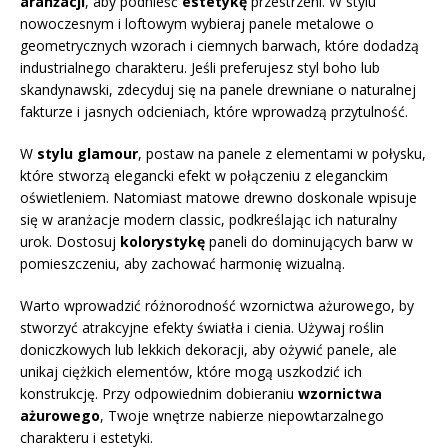
aranżacji
, aby podnieść
estetykę
przestrzeni. W stylu
nowoczesnym i loftowym wybieraj panele metalowe o
geometrycznych wzorach i ciemnych barwach, które dodadzą
industrialnego charakteru. Jeśli preferujesz styl boho lub
skandynawski, zdecyduj się na panele drewniane o naturalnej
fakturze i jasnych odcieniach, które wprowadzą przytulność.
W
stylu glamour
, postaw na panele z elementami w połysku,
które stworzą elegancki efekt w połączeniu z eleganckim
oświetleniem. Natomiast matowe drewno doskonale wpisuje
się w aranżacje modern classic, podkreślając ich naturalny
urok. Dostosuj
kolorystykę
paneli do dominujących barw w
pomieszczeniu, aby zachować harmonię wizualną.
Warto wprowadzić różnorodność wzornictwa ażurowego, by
stworzyć atrakcyjne efekty światła i cienia. Używaj roślin
doniczkowych lub lekkich dekoracji, aby ożywić panele, ale
unikaj ciężkich elementów, które mogą uszkodzić ich
konstrukcję. Przy odpowiednim dobieraniu
wzornictwa
ażurowego
, Twoje wnętrze nabierze niepowtarzalnego
charakteru i estetyki.