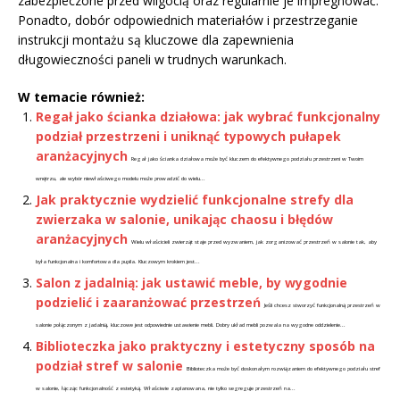
zabezpieczone przed wilgocią oraz regularnie je impregnować.
Ponadto, dobór odpowiednich materiałów i przestrzeganie
instrukcji montażu są kluczowe dla zapewnienia
długowieczności paneli w trudnych warunkach.
W temacie również:
Regał jako ścianka działowa: jak wybrać funkcjonalny
podział przestrzeni i uniknąć typowych pułapek
aranżacyjnych
Regał jako ścianka działowa może być kluczem do efektywnego podziału przestrzeni w Twoim
wnętrzu, ale wybór niewłaściwego modelu może prowadzić do wielu...
Jak praktycznie wydzielić funkcjonalne strefy dla
zwierzaka w salonie, unikając chaosu i błędów
aranżacyjnych
Wielu właścicieli zwierząt staje przed wyzwaniem, jak zorganizować przestrzeń w salonie tak, aby
była funkcjonalna i komfortowa dla pupila. Kluczowym krokiem jest...
Salon z jadalnią: jak ustawić meble, by wygodnie
podzielić i zaaranżować przestrzeń
Jeśli chcesz stworzyć funkcjonalną przestrzeń w
salonie połączonym z jadalnią, kluczowe jest odpowiednie ustawienie mebli. Dobry układ mebli pozwala na wygodne oddzielenie...
Biblioteczka jako praktyczny i estetyczny sposób na
podział stref w salonie
Biblioteczka może być doskonałym rozwiązaniem do efektywnego podziału stref
w salonie, łącząc funkcjonalność z estetyką. Właściwie zaplanowana, nie tylko segreguje przestrzeń na...