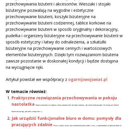
przechowywania biżuterii i akcesoriów. Wieszaki i stojaki
biżuteryjne pozwalają na wygodne i estetyczne
przechowywanie biżuterii, koszyki biżuteryjne na
przechowywanie biżuterii codziennej, tablice korkowe na
przechowywanie biżuterii w sposób oryginalny i dekoracyjny,
pudełka i organizery biżuteryjne na przechowywanie biżuterii w
sposób estetyczny i łatwy do odnalezienia, a szkatułki
biżuteryjne na przechowywanie cennych i wartościowych
elementów biżuteryjnych. Dzięki tym rozwiązaniom biżuteria
zawsze pozostanie w doskonałej kondycji i będzie dostępna
na wyciągnięcie ręki.
Artykuł powstał we współpracy z
ogarnijswojswiat.pl
W temacie również:
Praktyczne rozwiązania przechowywania w pokoju
nastolatka
Pokój nastolatka to miejsce, które powinno być nie tylko stylowe, ale także funkcjonalne. W miarę jak młodzi
ludzie dorastają, potrzeby związane z...
Jak urządzić funkcjonalne biuro w domu: pomysły dla
pracujących zdalnie
Praca zdalna stała się codziennością dla wielu z nas, a odpowiednio urządzone biuro w