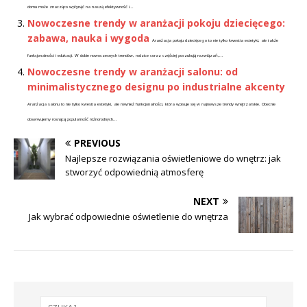
domu może znacząco wpłynąć na naszą efektywność i...
Nowoczesne trendy w aranżacji pokoju dziecięcego:
zabawa, nauka i wygoda
Aranżacja pokoju dziecięcego to nie tylko kwestia estetyki, ale także
funkcjonalności i edukacji. W dobie nowoczesnych trendów, rodzice coraz częściej poszukują rozwiązań,...
Nowoczesne trendy w aranżacji salonu: od
minimalistycznego designu po industrialne akcenty
Aranżacja salonu to nie tylko kwestia estetyki, ale również funkcjonalności, która wpisuje się w najnowsze trendy wnętrzarskie. Obecnie
obserwujemy rosnącą popularność różnorodnych...
PREVIOUS
Najlepsze rozwiązania oświetleniowe do wnętrz: jak
stworzyć odpowiednią atmosferę
NEXT
Jak wybrać odpowiednie oświetlenie do wnętrza