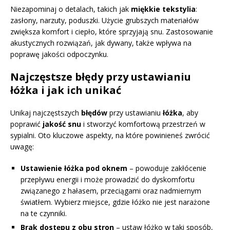
Niezapominaj o detalach, takich jak
miękkie tekstylia
:
zasłony, narzuty, poduszki. Użycie grubszych materiałów
zwiększa komfort i ciepło, które sprzyjają snu. Zastosowanie
akustycznych rozwiązań, jak dywany, także wpływa na
poprawę jakości odpoczynku.
Najczęstsze błędy przy ustawianiu
łóżka i jak ich unikać
Unikaj najczęstszych
błędów
przy ustawianiu
łóżka
, aby
poprawić
jakość snu
i stworzyć komfortową przestrzeń w
sypialni. Oto kluczowe aspekty, na które powinieneś zwrócić
uwagę:
Ustawienie łóżka pod oknem
– powoduje zakłócenie
przepływu energii i może prowadzić do dyskomfortu
związanego z hałasem, przeciągami oraz nadmiernym
światłem. Wybierz miejsce, gdzie łóżko nie jest narażone
na te czynniki.
Brak dostępu z obu stron
– ustaw łóżko w taki sposób,