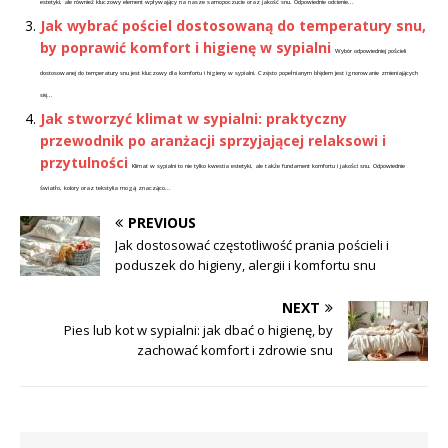
estetyki, ale również kluczowy element wpływający na nasze samopoczucie oraz jakość snu. Odpowiednie odcienie...
Jak wybrać pościel dostosowaną do temperatury snu,
by poprawić komfort i higienę w sypialni
Wybór odpowiedniej pościeli
dostosowanej do temperatury snu jest kluczowy dla komfortu i higieny w sypialni. Często popełnianym błędem jest ignorowanie zmieniających
się...
Jak stworzyć klimat w sypialni: praktyczny
przewodnik po aranżacji sprzyjającej relaksowi i
przytulności
Klimat w sypialni to nie tylko kwestia estetyki, ale także fundament komfortu i jakości snu. Odpowiednie
światło, kolory oraz tekstylia mogą znacząco...
PREVIOUS
Jak dostosować częstotliwość prania pościeli i
poduszek do higieny, alergii i komfortu snu
NEXT
Pies lub kot w sypialni: jak dbać o higienę, by
zachować komfort i zdrowie snu