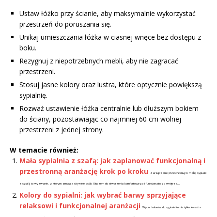
Ustaw łóżko przy ścianie, aby maksymalnie wykorzystać
przestrzeń do poruszania się.
Unikaj umieszczania łóżka w ciasnej wnęce bez dostępu z
boku.
Rezygnuj z niepotrzebnych mebli, aby nie zagracać
przestrzeni.
Stosuj jasne kolory oraz lustra, które optycznie powiększą
sypialnię.
Rozważ ustawienie łóżka centralnie lub dłuższym bokiem
do ściany, pozostawiając co najmniej 60 cm wolnej
przestrzeni z jednej strony.
W temacie również:
Mała sypialnia z szafą: jak zaplanować funkcjonalną i
przestronną aranżację krok po kroku
Zarządzanie przestrzenią w małej sypialni
z szafą to wyzwanie, z którym zmaga się wiele osób. Kluczem do stworzenia komfortowego i funkcjonalnego wnętrza...
Kolory do sypialni: jak wybrać barwy sprzyjające
relaksowi i funkcjonalnej aranżacji
Wybór kolorów do sypialni to nie tylko kwestia