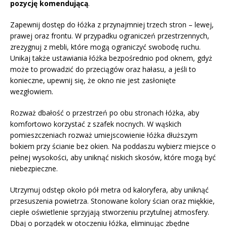
pozycję komendującą
.
Zapewnij dostęp do łóżka z przynajmniej trzech stron – lewej,
prawej oraz frontu. W przypadku ograniczeń przestrzennych,
zrezygnuj z mebli, które mogą ograniczyć swobodę ruchu.
Unikaj także ustawiania łóżka bezpośrednio pod oknem, gdyż
może to prowadzić do przeciągów oraz hałasu, a jeśli to
konieczne, upewnij się, że okno nie jest zasłonięte
wezgłowiem.
Rozważ dbałość o przestrzeń po obu stronach łóżka, aby
komfortowo korzystać z szafek nocnych. W wąskich
pomieszczeniach rozważ umiejscowienie łóżka dłuższym
bokiem przy ścianie bez okien. Na poddaszu wybierz miejsce o
pełnej wysokości, aby uniknąć niskich skosów, które mogą być
niebezpieczne.
Utrzymuj odstęp około pół metra od kaloryfera, aby uniknąć
przesuszenia powietrza. Stonowane kolory ścian oraz miękkie,
ciepłe oświetlenie sprzyjają stworzeniu przytulnej atmosfery.
Dbaj o porządek w otoczeniu łóżka, eliminując zbędne