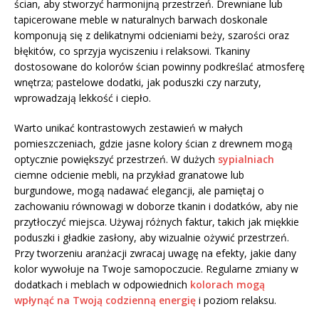
ścian, aby stworzyć harmonijną przestrzeń. Drewniane lub
tapicerowane meble w naturalnych barwach doskonale
komponują się z delikatnymi odcieniami beży, szarości oraz
błękitów, co sprzyja wyciszeniu i relaksowi. Tkaniny
dostosowane do kolorów ścian powinny podkreślać atmosferę
wnętrza; pastelowe dodatki, jak poduszki czy narzuty,
wprowadzają lekkość i ciepło.
Warto unikać kontrastowych zestawień w małych
pomieszczeniach, gdzie jasne kolory ścian z drewnem mogą
optycznie powiększyć przestrzeń. W dużych
sypialniach
ciemne odcienie mebli, na przykład granatowe lub
burgundowe, mogą nadawać elegancji, ale pamiętaj o
zachowaniu równowagi w doborze tkanin i dodatków, aby nie
przytłoczyć miejsca. Używaj różnych faktur, takich jak miękkie
poduszki i gładkie zasłony, aby wizualnie ożywić przestrzeń.
Przy tworzeniu aranżacji zwracaj uwagę na efekty, jakie dany
kolor wywołuje na Twoje samopoczucie. Regularne zmiany w
dodatkach i meblach w odpowiednich
kolorach mogą
wpłynąć na Twoją codzienną energię
i poziom relaksu.