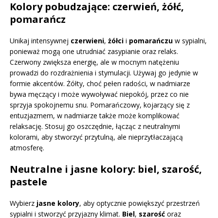
Kolory pobudzające: czerwień, żółć,
pomarańcz
Unikaj intensywnej
czerwieni
,
żółci
i
pomarańczu
w sypialni,
ponieważ mogą one utrudniać zasypianie oraz relaks.
Czerwony zwiększa energię, ale w mocnym natężeniu
prowadzi do rozdrażnienia i stymulacji. Używaj go jedynie w
formie akcentów. Żółty, choć pełen radości, w nadmiarze
bywa męczący i może wywoływać niepokój, przez co nie
sprzyja spokojnemu snu. Pomarańczowy, kojarzący się z
entuzjazmem, w nadmiarze także może komplikować
relaksację. Stosuj go oszczędnie, łącząc z neutralnymi
kolorami, aby stworzyć przytulną, ale nieprzytłaczającą
atmosferę.
Neutralne i jasne kolory: biel, szarość,
pastele
Wybierz
jasne kolory
, aby optycznie powiększyć przestrzeń
sypialni i stworzyć przyjazny klimat.
Biel
,
szarość
oraz