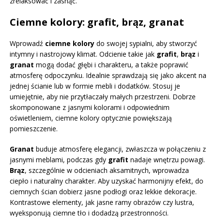
zrelaksować i zasnąć.
Ciemne kolory: grafit, brąz, granat
Wprowadź
ciemne kolory
do swojej sypialni, aby stworzyć
intymny i nastrojowy klimat. Odcienie takie jak
grafit
,
brąz
i
granat
mogą dodać głębi i charakteru, a także poprawić
atmosferę odpoczynku. Idealnie sprawdzają się jako akcent na
jednej ścianie lub w formie mebli i dodatków. Stosuj je
umiejętnie, aby nie przytłaczały małych przestrzeni. Dobrze
skomponowane z jasnymi kolorami i odpowiednim
oświetleniem, ciemne kolory optycznie powiększają
pomieszczenie.
Granat
buduje atmosferę elegancji, zwłaszcza w połączeniu z
jasnymi meblami, podczas gdy
grafit
nadaje wnętrzu powagi.
Brąz
, szczególnie w odcieniach aksamitnych, wprowadza
ciepło i naturalny charakter. Aby uzyskać harmonijny efekt, do
ciemnych ścian dobierz jasne podłogi oraz lekkie dekoracje.
Kontrastowe elementy, jak jasne ramy obrazów czy lustra,
wyeksponują ciemne tło i dodadzą przestronności.