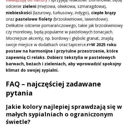
odcienie
zieleni
(miętowa, oliwkowa, szmaragdowa),
niebieskości
(lazurowy, turkusowy, indygo),
ciepłe brązy
oraz
pastelowe fiolety
(brzoskwiniowe, lawendowe).
Delikatne odcienie pomarańczowego, takie jak brzoskwiniowy
czy morelowy, będą popularne w pastelowych tonacjach.
Mocniejsze akcenty, np. bordowy i głęboki granat, znajdą
swoje miejsce w dodatkach oraz tapicerce.
r>W 2025 roku
postaw na harmonijne i przytulne przestrzenie, które
zapewnią Ci relaks. Dobierz tekstylia w pastelowych
barwach, beżach i zieleniach, aby wprowadzić spokojny
klimat do swojej sypialni.
FAQ – najczęściej zadawane
pytania
Jakie kolory najlepiej sprawdzają się w
małych sypialniach o ograniczonym
świetle?