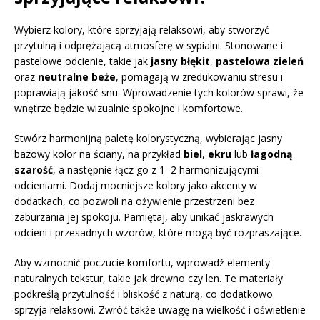
Wybierz kolory, które sprzyjają relaksowi, aby stworzyć
przytulną i odprężającą atmosferę w sypialni. Stonowane i
pastelowe odcienie, takie jak
jasny błękit
,
pastelowa zieleń
oraz
neutralne beże
, pomagają w zredukowaniu stresu i
poprawiają jakość snu. Wprowadzenie tych kolorów sprawi, że
wnętrze będzie wizualnie spokojne i komfortowe.
Stwórz harmonijną paletę kolorystyczną, wybierając jasny
bazowy kolor na ściany, na przykład
biel
,
ekru
lub
łagodną
szarość
, a następnie łącz go z 1–2 harmonizującymi
odcieniami. Dodaj mocniejsze kolory jako akcenty w
dodatkach, co pozwoli na ożywienie przestrzeni bez
zaburzania jej spokoju. Pamiętaj, aby unikać jaskrawych
odcieni i przesadnych wzorów, które mogą być rozpraszające.
Aby wzmocnić poczucie komfortu, wprowadź elementy
naturalnych tekstur, takie jak drewno czy len. Te materiały
podkreślą przytulność i bliskość z naturą, co dodatkowo
sprzyja relaksowi. Zwróć także uwagę na wielkość i oświetlenie