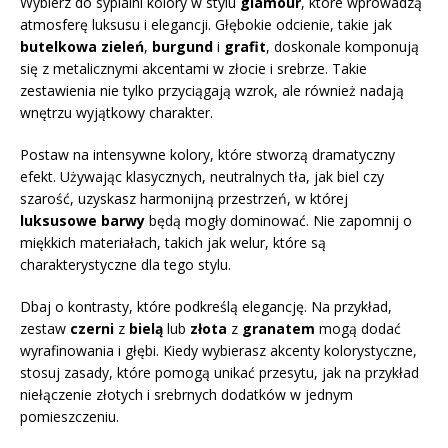
Wybierz do sypialni kolory w stylu
glamour
, które wprowadzą
atmosferę luksusu i elegancji. Głębokie odcienie, takie jak
butelkowa zieleń
,
burgund
i
grafit
, doskonale komponują
się z metalicznymi akcentami w złocie i srebrze. Takie
zestawienia nie tylko przyciągają wzrok, ale również nadają
wnętrzu wyjątkowy charakter.
Postaw na intensywne kolory, które stworzą dramatyczny
efekt. Używając klasycznych, neutralnych tła, jak biel czy
szarość, uzyskasz harmonijną przestrzeń, w której
luksusowe barwy
będą mogły dominować. Nie zapomnij o
miękkich materiałach, takich jak welur, które są
charakterystyczne dla tego stylu.
Dbaj o kontrasty, które podkreślą elegancję. Na przykład,
zestaw
czerni
z
bielą
lub
złota
z
granatem
mogą dodać
wyrafinowania i głębi. Kiedy wybierasz akcenty kolorystyczne,
stosuj zasady, które pomogą unikać przesytu, jak na przykład
niełączenie złotych i srebrnych dodatków w jednym
pomieszczeniu.