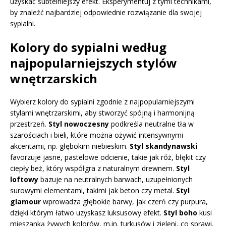
uzyskać subtelniejszy efekt. Eksperymentuj z tymi technikami,
by znaleźć najbardziej odpowiednie rozwiązanie dla swojej
sypialni.
Kolory do sypialni według
najpopularniejszych stylów
wnętrzarskich
Wybierz kolory do sypialni zgodnie z najpopularniejszymi
stylami wnętrzarskimi, aby stworzyć spójną i harmonijną
przestrzeń.
Styl nowoczesny
podkreśla neutralne tła w
szarościach i bieli, które można ożywić intensywnymi
akcentami, np. głębokim niebieskim.
Styl skandynawski
favorzuje jasne, pastelowe odcienie, takie jak róż, błękit czy
ciepły beż, który współgra z naturalnym drewnem.
Styl
loftowy
bazuje na neutralnych barwach, uzupełnionych
surowymi elementami, takimi jak beton czy metal.
Styl
glamour
wprowadza głębokie barwy, jak czerń czy purpura,
dzięki którym łatwo uzyskasz luksusowy efekt.
Styl boho
kusi
mieszanką żywych kolorów, m.in. turkusów i zieleni, co sprawi,