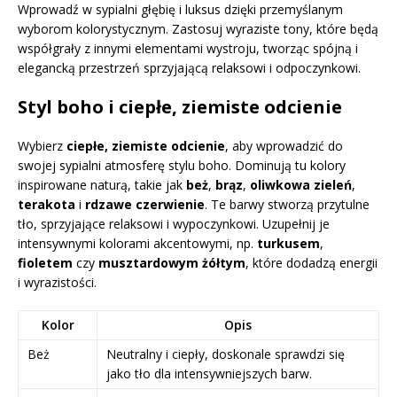
Wprowadź w sypialni głębię i luksus dzięki przemyślanym
wyborom kolorystycznym. Zastosuj wyraziste tony, które będą
współgrały z innymi elementami wystroju, tworząc spójną i
elegancką przestrzeń sprzyjającą relaksowi i odpoczynkowi.
Styl boho i ciepłe, ziemiste odcienie
Wybierz
ciepłe, ziemiste odcienie
, aby wprowadzić do
swojej sypialni atmosferę stylu boho. Dominują tu kolory
inspirowane naturą, takie jak
beż
,
brąz
,
oliwkowa zieleń
,
terakota
i
rdzawe czerwienie
. Te barwy stworzą przytulne
tło, sprzyjające relaksowi i wypoczynkowi. Uzupełnij je
intensywnymi kolorami akcentowymi, np.
turkusem
,
fioletem
czy
musztardowym żółtym
, które dodadzą energii
i wyrazistości.
Kolor
Opis
Beż
Neutralny i ciepły, doskonale sprawdzi się
jako tło dla intensywniejszych barw.