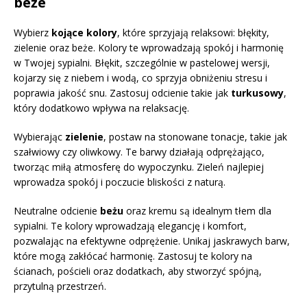
beże
Wybierz
kojące kolory
, które sprzyjają relaksowi: błękity,
zielenie oraz beże. Kolory te wprowadzają spokój i harmonię
w Twojej sypialni. Błękit, szczególnie w pastelowej wersji,
kojarzy się z niebem i wodą, co sprzyja obniżeniu stresu i
poprawia jakość snu. Zastosuj odcienie takie jak
turkusowy
,
który dodatkowo wpływa na relaksację.
Wybierając
zielenie
, postaw na stonowane tonacje, takie jak
szałwiowy czy oliwkowy. Te barwy działają odprężająco,
tworząc miłą atmosferę do wypoczynku. Zieleń najlepiej
wprowadza spokój i poczucie bliskości z naturą.
Neutralne odcienie
beżu
oraz kremu są idealnym tłem dla
sypialni. Te kolory wprowadzają elegancję i komfort,
pozwalając na efektywne odprężenie. Unikaj jaskrawych barw,
które mogą zakłócać harmonię. Zastosuj te kolory na
ścianach, pościeli oraz dodatkach, aby stworzyć spójną,
przytulną przestrzeń.