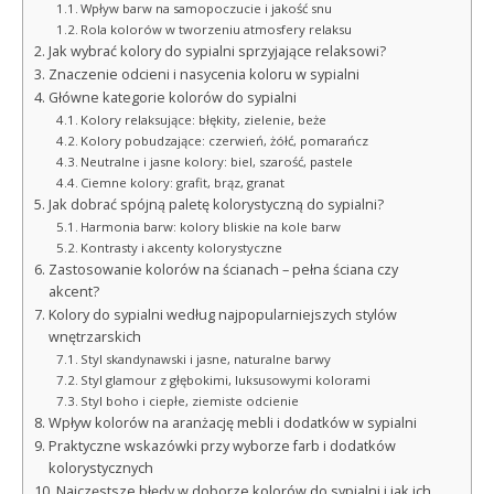
Wpływ barw na samopoczucie i jakość snu
Rola kolorów w tworzeniu atmosfery relaksu
Jak wybrać kolory do sypialni sprzyjające relaksowi?
Znaczenie odcieni i nasycenia koloru w sypialni
Główne kategorie kolorów do sypialni
Kolory relaksujące: błękity, zielenie, beże
Kolory pobudzające: czerwień, żółć, pomarańcz
Neutralne i jasne kolory: biel, szarość, pastele
Ciemne kolory: grafit, brąz, granat
Jak dobrać spójną paletę kolorystyczną do sypialni?
Harmonia barw: kolory bliskie na kole barw
Kontrasty i akcenty kolorystyczne
Zastosowanie kolorów na ścianach – pełna ściana czy
akcent?
Kolory do sypialni według najpopularniejszych stylów
wnętrzarskich
Styl skandynawski i jasne, naturalne barwy
Styl glamour z głębokimi, luksusowymi kolorami
Styl boho i ciepłe, ziemiste odcienie
Wpływ kolorów na aranżację mebli i dodatków w sypialni
Praktyczne wskazówki przy wyborze farb i dodatków
kolorystycznych
Najczęstsze błędy w doborze kolorów do sypialni i jak ich