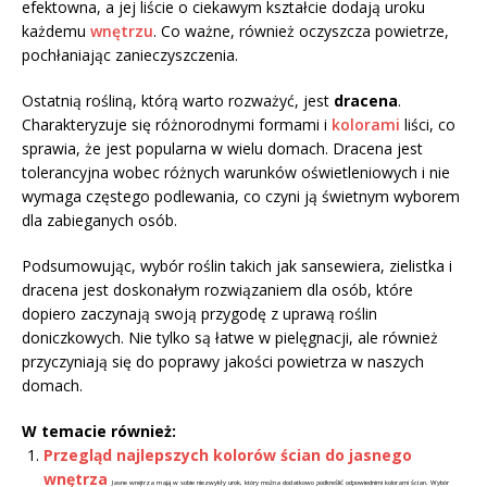
efektowna, a jej liście o ciekawym kształcie dodają uroku
każdemu
wnętrzu
. Co ważne, również oczyszcza powietrze,
pochłaniając zanieczyszczenia.
Ostatnią rośliną, którą warto rozważyć, jest
dracena
.
Charakteryzuje się różnorodnymi formami i
kolorami
liści, co
sprawia, że jest popularna w wielu domach. Dracena jest
tolerancyjna wobec różnych warunków oświetleniowych i nie
wymaga częstego podlewania, co czyni ją świetnym wyborem
dla zabieganych osób.
Podsumowując, wybór roślin takich jak sansewiera, zielistka i
dracena jest doskonałym rozwiązaniem dla osób, które
dopiero zaczynają swoją przygodę z uprawą roślin
doniczkowych. Nie tylko są łatwe w pielęgnacji, ale również
przyczyniają się do poprawy jakości powietrza w naszych
domach.
W temacie również:
Przegląd najlepszych kolorów ścian do jasnego
wnętrza
Jasne wnętrza mają w sobie niezwykły urok, który można dodatkowo podkreślić odpowiednimi kolorami ścian. Wybór