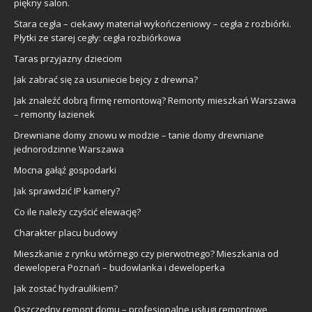
piękny salon.
Stara cegła – ciekawy materiał wykończeniowy – cegła z rozbiórki.
Płytki ze starej cegły: cegła rozbiórkowa
Taras przyjazny dzieciom
Jak zabrać się za usuniecie bejcy z drewna?
Jak znaleźć dobrą firmę remontową? Remonty mieszkań Warszawa
– remonty łazienek
Drewniane domy znowu w modzie – tanie domy drewniane
jednorodzinne Warszawa
Mocna gałąź gospodarki
Jak sprawdzić IP kamery?
Co ile należy czyścić elewację?
Charakter placu budowy
Mieszkanie z rynku wtórnego czy pierwotnego? Mieszkania od
dewelopera Poznań – budowlanka i deweloperka
Jak zostać hydraulikiem?
Oszczędny remont domu – profesjonalne usługi remontowe