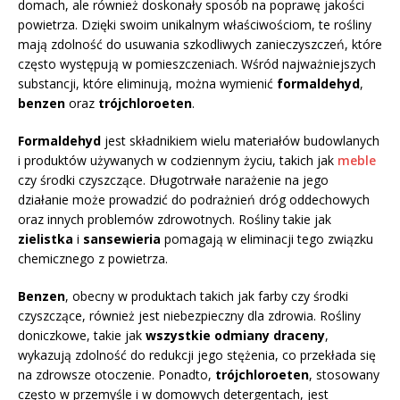
domach, ale również doskonały sposób na poprawę jakości
powietrza. Dzięki swoim unikalnym właściwościom, te rośliny
mają zdolność do usuwania szkodliwych zanieczyszczeń, które
często występują w pomieszczeniach. Wśród najważniejszych
substancji, które eliminują, można wymienić
formaldehyd
,
benzen
oraz
trójchloroeten
.
Formaldehyd
jest składnikiem wielu materiałów budowlanych
i produktów używanych w codziennym życiu, takich jak
meble
czy środki czyszczące. Długotrwałe narażenie na jego
działanie może prowadzić do podrażnień dróg oddechowych
oraz innych problemów zdrowotnych. Rośliny takie jak
zielistka
i
sansewieria
pomagają w eliminacji tego związku
chemicznego z powietrza.
Benzen
, obecny w produktach takich jak farby czy środki
czyszczące, również jest niebezpieczny dla zdrowia. Rośliny
doniczkowe, takie jak
wszystkie odmiany draceny
,
wykazują zdolność do redukcji jego stężenia, co przekłada się
na zdrowsze otoczenie. Ponadto,
trójchloroeten
, stosowany
często w przemyśle i w domowych detergentach, jest