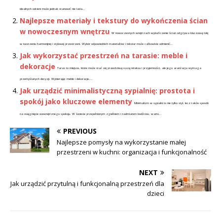
idealnych odcieni może jednak stanowić nie lada...
Najlepsze materiały i tekstury do wykończenia ścian
w nowoczesnym wnętrzu
W nowoczesnych wnętrzach wykończenie ścian odgrywa kluczową rolę
w tworzeniu harmonijnej i stylowej przestrzeni. Wybór odpowiednich materiałów i tekstur może całkowicie odmienić...
Jak wykorzystać przestrzeń na tarasie: meble i
dekoracje
Taras to miejsce, które może stać się prawdziwą oazą relaksu i przyjemności, ale jego aranżacja wymaga
przemyślanych decyzji. Wybierając meble i dekoracje,...
Jak urządzić minimalistyczną sypialnię: prostota i
spokój jako kluczowe elementy
Minimalizm w sypialni to nie tylko styl, lecz także sposób
na osiągnięcie wewnętrznego spokoju. W świecie przepełnionym zgiełkiem i nadmiarem bodźców, warto...
PREVIOUS
Najlepsze pomysły na wykorzystanie małej
przestrzeni w kuchni: organizacja i funkcjonalność
NEXT
Jak urządzić przytulną i funkcjonalną przestrzeń dla
dzieci