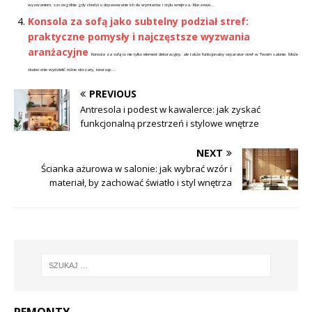
wyzwaniem, szczególnie gdy chodzi o dopasowanie ich do wymiarów i stylu wnętrza. Kluczowe...
Konsola za sofą jako subtelny podział stref:
praktyczne pomysły i najczęstsze wyzwania
aranżacyjne
Konsola za sofą to nie tylko element dekoracyjny, ale także funkcjonalny separator stref w Twoim salonie. Może
skutecznie wydzielić różne obszary, tworząc...
PREVIOUS
Antresola i podest w kawalerce: jak zyskać
funkcjonalną przestrzeń i stylowe wnętrze
NEXT
Ścianka ażurowa w salonie: jak wybrać wzór i
materiał, by zachować światło i styl wnętrza