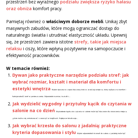
przestrzeń bez wyraźnego
podziału zwiększa ryzyko hałasu
oraz obniża
komfort pracy.
Pamiętaj również o
właściwym doborze mebli
. Unikaj zbyt
masywnych zabudów, które mogą ograniczać dostęp do
naturalnego światła i utrudniać elastyczność układu. Upewnij
się, że przestrzeń zawiera istotne
strefy, takie jak miejsca
relaksu
i ciszy, które wpłyną pozytywnie na samopoczucie i
efektywność pracowników.
W temacie również:
Dywan jako praktyczne narzędzie podziału stref: jak
wybrać rozmiar, kształt i materiał dla komfortu i
estetyki wnętrza
Wybór dywanu to często kluczowy krok w aranżacji wnętrza, który wpływa na komfort i
funkcjonalność stref w pomieszczeniu. Odpowiedni rozmiar, kształt i...
Jak wydzielić wygodny i przytulny kącik do czytania w
salonie na co dzień
Wydzielenie kącika do czytania w salonie może być kluczowe dla stworzenia miejsca,
gdzie można się zrelaksować i zanurzyć w książkach. Najlepsze lokalizacje...
Jak wybrać krzesła do salonu z jadalnią: praktyczne
kryteria dopasowania i stylu
Wybór odpowiednich krzeseł do salonu z jadalnią może być