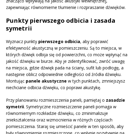
znacząco wpływają na jakość akustyki wewnętrznej,
zapewniając równomierne tłumienie i rozpraszanie dźwięków.
Punkty pierwszego odbicia i zasada
symetrii
Wyznacz punkty
pierwszego odbicia
, aby poprawić
efektywność akustyczną w pomieszczeniu. Są to miejsca, w
których dźwięk odbija się od powierzchni, co może wpłynąć na
jakość dźwięku w biurze. Aby je zidentyfikować, zwróć uwagę
na miejsca, gdzie dźwięk pada na ściany, sufit lub podłogę, a
następnie oblicz odpowiednie odległości od źródła dźwięku.
Montując
panele akustyczne
w tych punktach, zmniejszysz
niechciane odbicia dźwięku, co poprawi akustykę.
Przy planowaniu rozmieszczenia paneli, pamiętaj o
zasadzie
symetrii
. Symetryczne rozmieszczenie paneli pomaga w
równomiernym rozkładzie dźwięku, co zminimalizuje
zniekształcenia oraz wzmocnienia w różnych częściach
pomieszczenia. Staraj się umieścić panele w ten sposób, aby
były równomiernie rozmieszczone, co wpłynie pozytywnie na