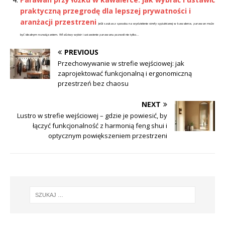
praktyczną przegrodę dla lepszej prywatności i
aranżacji przestrzeni
Jeśli szukasz sposobu na wydzielenie strefy sypialnianej w kawalerce, parawan może
być idealnym rozwiązaniem. Właściwy wybór i ustawienie parawanu pozwoli nie tylko...
PREVIOUS
Przechowywanie w strefie wejściowej: jak
zaprojektować funkcjonalną i ergonomiczną
przestrzeń bez chaosu
NEXT
Lustro w strefie wejściowej – gdzie je powiesić, by
łączyć funkcjonalność z harmonią feng shui i
optycznym powiększeniem przestrzeni