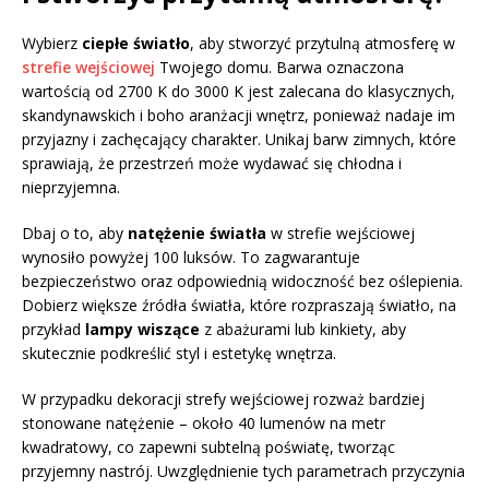
Wybierz
ciepłe światło
, aby stworzyć przytulną atmosferę w
strefie wejściowej
Twojego domu. Barwa oznaczona
wartością od 2700 K do 3000 K jest zalecana do klasycznych,
skandynawskich i boho aranżacji wnętrz, ponieważ nadaje im
przyjazny i zachęcający charakter. Unikaj barw zimnych, które
sprawiają, że przestrzeń może wydawać się chłodna i
nieprzyjemna.
Dbaj o to, aby
natężenie światła
w strefie wejściowej
wynosiło powyżej 100 luksów. To zagwarantuje
bezpieczeństwo oraz odpowiednią widoczność bez oślepienia.
Dobierz większe źródła światła, które rozpraszają światło, na
przykład
lampy wiszące
z abażurami lub kinkiety, aby
skutecznie podkreślić styl i estetykę wnętrza.
W przypadku dekoracji strefy wejściowej rozważ bardziej
stonowane natężenie – około 40 lumenów na metr
kwadratowy, co zapewni subtelną poświatę, tworząc
przyjemny nastrój. Uwzględnienie tych parametrach przyczynia