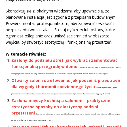
Skontaktuj się z lokalnymi władzami, aby upewnić się, że
planowana instalacja jest zgodna z przepisami budowlanymi.
Powierz montaż profesjonalistom, aby zapewnić trwałość i
bezpieczeństwo instalacji. Stosuj dyfuzory lub osłony, które
ograniczą oślepianie oraz unikać zaciemnień w obszarze
wejścia, by stworzyć estetyczną i funkcjonalną przestrzeń.
W temacie również:
Zasłony do podziału stref: jak wybrać i zamontować
funkcjonalną przegrodę w domu
Zasłony do podziału stref to doskonałe rozwiązanie dla
osób pragnących efektywnie zorganizować przestrzeń w swoim domu. Wybór odpowiednich zasłon może znacząco wpłynąć...
Otwarty salon i strefowanie: jak podzielić przestrzeń
dla wygody i harmonii codziennego życia
W otwartym salonie, gdzie
przestrzeń często zlewa się w jeden duży obszar, efektywne strefowanie staje się kluczowe dla zapewnienia wygody i harmonii....
Zasłona między kuchnią a salonem – praktyczne i
estetyczne sposoby na elastyczny podział
przestrzeni
Decyzja o zastosowaniu zasłony między kuchnią a salonem to świetny sposób na elastyczne oddzielenie tych
dwóch stref, łącząc praktyczność z estetyką. Wybór...
Parawan przy łóżku w kawalerce: jak wybrać i ustawić