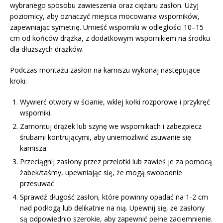
wybranego sposobu zawieszenia oraz ciężaru zasłon. Użyj
poziomicy, aby oznaczyć miejsca mocowania wsporników,
zapewniając symetrię. Umieść wsporniki w odległości 10–15
cm od końców drążka, z dodatkowym wspornikiem na środku
dla dłuższych drążków.
Podczas montażu zasłon na karniszu wykonaj następujące
kroki:
Wywierć otwory w ścianie, wklej kołki rozporowe i przykręć
wsporniki.
Zamontuj drążek lub szynę we wspornikach i zabezpiecz
śrubami kontrującymi, aby uniemożliwić zsuwanie się
karnisza.
Przeciągnij zasłony przez przelotki lub zawieś je za pomocą
żabek/taśmy, upewniając się, że mogą swobodnie
przesuwać.
Sprawdź długość zasłon, które powinny opadać na 1-2 cm
nad podłogą lub delikatnie na nią. Upewnij się, że zasłony
są odpowiednio szerokie, aby zapewnić pełne zaciemnienie.