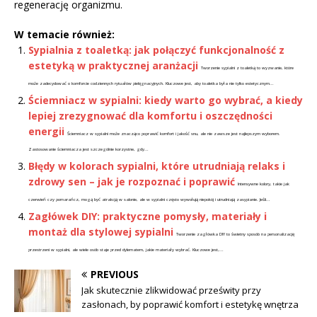
regenerację organizmu.
W temacie również:
Sypialnia z toaletką: jak połączyć funkcjonalność z
estetyką w praktycznej aranżacji
Tworzenie sypialni z toaletką to wyzwanie, które
może zadecydować o komforcie codziennych rytuałów pielęgnacyjnych. Kluczowe jest, aby toaletka była nie tylko estetycznym...
Ściemniacz w sypialni: kiedy warto go wybrać, a kiedy
lepiej zrezygnować dla komfortu i oszczędności
energii
Ściemniacz w sypialni może znacząco poprawić komfort i jakość snu, ale nie zawsze jest najlepszym wyborem.
Zastosowanie ściemniacza jest szczególnie korzystne, gdy...
Błędy w kolorach sypialni, które utrudniają relaks i
zdrowy sen – jak je rozpoznać i poprawić
Intensywne kolory, takie jak
czerwień czy pomarańcz, mogą być atrakcją w salonie, ale w sypialni często wywołują niepokój i utrudniają zasypianie. Jeśli...
Zagłówek DIY: praktyczne pomysły, materiały i
montaż dla stylowej sypialni
Tworzenie zagłówka DIY to świetny sposób na personalizację
przestrzeni w sypialni, ale wiele osób staje przed dylematem, jakie materiały wybrać. Kluczowe jest,...
PREVIOUS
Jak skutecznie zlikwidować prześwity przy
zasłonach, by poprawić komfort i estetykę wnętrza