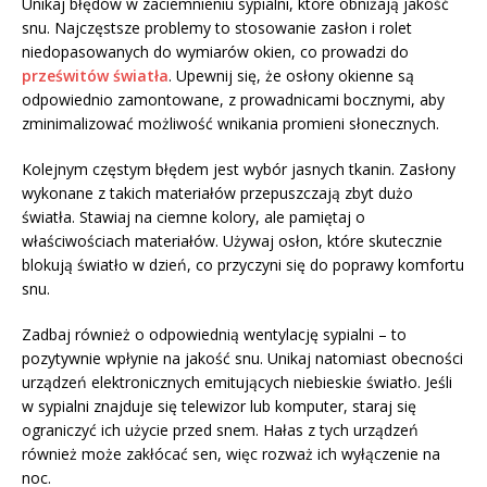
Unikaj błędów w zaciemnieniu sypialni, które obniżają jakość
snu. Najczęstsze problemy to stosowanie zasłon i rolet
niedopasowanych do wymiarów okien, co prowadzi do
prześwitów światła
. Upewnij się, że osłony okienne są
odpowiednio zamontowane, z prowadnicami bocznymi, aby
zminimalizować możliwość wnikania promieni słonecznych.
Kolejnym częstym błędem jest wybór jasnych tkanin. Zasłony
wykonane z takich materiałów przepuszczają zbyt dużo
światła. Stawiaj na ciemne kolory, ale pamiętaj o
właściwościach materiałów. Używaj osłon, które skutecznie
blokują światło w dzień, co przyczyni się do poprawy komfortu
snu.
Zadbaj również o odpowiednią wentylację sypialni – to
pozytywnie wpłynie na jakość snu. Unikaj natomiast obecności
urządzeń elektronicznych emitujących niebieskie światło. Jeśli
w sypialni znajduje się telewizor lub komputer, staraj się
ograniczyć ich użycie przed snem. Hałas z tych urządzeń
również może zakłócać sen, więc rozważ ich wyłączenie na
noc.