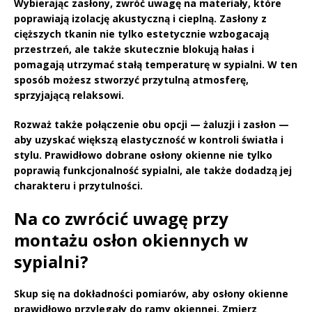
Wybierając
zasłony
, zwróć uwagę na materiały, które
poprawiają
izolację akustyczną
i cieplną. Zasłony z
cięższych tkanin nie tylko estetycznie wzbogacają
przestrzeń, ale także skutecznie blokują hałas i
pomagają utrzymać stałą temperaturę w sypialni. W ten
sposób możesz stworzyć przytulną atmosferę,
sprzyjającą relaksowi.
Rozważ także połączenie obu opcji — żaluzji i zasłon —
aby uzyskać większą elastyczność w kontroli światła i
stylu.
Prawidłowo dobrane osłony okienne
nie tylko
poprawią funkcjonalność sypialni, ale także dodadzą jej
charakteru i przytulności.
Na co zwrócić uwagę przy
montażu osłon okiennych w
sypialni?
Skup się na dokładności pomiarów, aby osłony okienne
prawidłowo przylegały do ramy okiennej. Zmierz