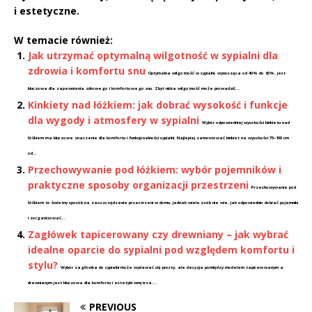
i estetyczne.
W temacie również:
Jak utrzymać optymalną wilgotność w sypialni dla
zdrowia i komfortu snu
Optymalna wilgotność w sypialni, wynosząca od 40% do 60%, jest
kluczowa dla zapewnienia zdrowego i komfortowego snu. Zbyt niska wilgotność może prowadzić...
Kinkiety nad łóżkiem: jak dobrać wysokość i funkcje
dla wygody i atmosfery w sypialni
Wybór odpowiedniej wysokości kinkietu nad
łóżkiem ma kluczowe znaczenie dla komfortu i funkcjonalności sypialni. Najlepiej zamontować kinkiet na wysokości 75–100 cm
od...
Przechowywanie pod łóżkiem: wybór pojemników i
praktyczne sposoby organizacji przestrzeni
Przechowywanie pod
łóżkiem to świetny sposób na zaoszczędzenie przestrzeni w domu, jednak wiele osób nie wie, jak odpowiednio dobrać pojemniki
i zorganizować...
Zagłówek tapicerowany czy drewniany – jak wybrać
idealne oparcie do sypialni pod względem komfortu i
stylu?
Wybór zagłówka do sypialni może wydawać się prosty, ale decyzja pomiędzy modelem tapicerowanym a
drewnianym jest kluczowa dla komfortu i estetyki wnętrza....
PREVIOUS