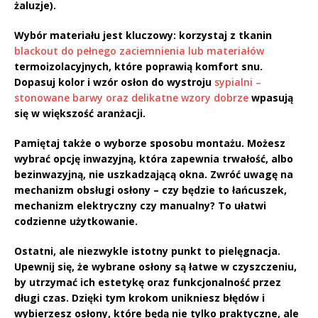
żaluzje).
Wybór
materiału
jest kluczowy: korzystaj z tkanin
blackout do pełnego zaciemnienia lub materiałów
termoizolacyjnych, które poprawią komfort snu.
Dopasuj kolor i wzór
osłon do wystroju
sypialni –
stonowane barwy oraz delikatne wzory dobrze
wpasują
się w większość aranżacji.
Pamiętaj także o wyborze
sposobu montażu
. Możesz
wybrać opcję inwazyjną, która zapewnia trwałość, albo
bezinwazyjną, nie uszkadzającą okna. Zwróć uwagę na
mechanizm obsługi
osłony – czy będzie to łańcuszek,
mechanizm elektryczny czy manualny? To ułatwi
codzienne użytkowanie.
Ostatni, ale niezwykle istotny punkt to
pielęgnacja
.
Upewnij się, że wybrane osłony są łatwe w czyszczeniu,
by utrzymać ich estetykę oraz funkcjonalność przez
długi czas. Dzięki tym krokom unikniesz błędów i
wybierzesz osłony, które będą nie tylko praktyczne, ale