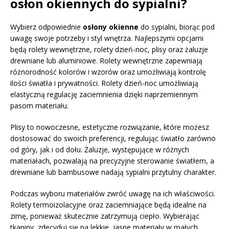
osłon okiennych do sypialni?
Wybierz odpowiednie
osłony okienne
do sypialni, biorąc pod
uwagę swoje potrzeby i styl wnętrza. Najlepszymi opcjami
będą rolety wewnętrzne, rolety dzień-noc, plisy oraz żaluzje
drewniane lub aluminiowe. Rolety wewnętrzne zapewniają
różnorodność kolorów i wzorów oraz umożliwiają kontrolę
ilości światła i prywatności. Rolety dzień-noc umożliwiają
elastyczną regulację zaciemnienia dzięki naprzemiennym
pasom materiału.
Plisy to nowoczesne, estetyczne rozwiązanie, które możesz
dostosować do swoich preferencji, regulując światło zarówno
od góry, jak i od dołu. Żaluzje, występujące w różnych
materiałach, pozwalają na precyzyjne sterowanie światłem, a
drewniane lub bambusowe nadają sypialni przytulny charakter.
Podczas wyboru materiałów zwróć uwagę na ich właściwości.
Rolety termoizolacyjne oraz zaciemniające będą idealne na
zimę, ponieważ skutecznie zatrzymują ciepło. Wybierając
tkaniny, zdecyduj się na lekkie, jasne materiały w małych