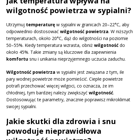
Jak temperatura wpływa na
wilgotność powietrza w sypialni?
Utrzymuj
temperaturę
w sypialni w granicach 20–22°C, aby
odpowiednio dostosować
wilgotność powietrza
. W niższych
temperaturach, około 20°C, dąż do wilgotności na poziomie
50–55%. Kiedy temperatura wzrasta, obniż
wilgotność
do
około 45%. Takie zmiany są kluczowe dla zapewnienia
komfortu
snu i unikania nieprzyjemnego uczucia zaduchu.
Wilgotność powietrza
w sypialni jest związana z tym, ile
pary wodnej powietrze może pomieścić. Ciepłe powietrze
potrafi przechować więcej wilgoci, co oznacza, że im
chłodniej, tym bardziej należy zwiększyć
wilgotność
.
Dostosowując te parametry, znacznie poprawisz mikroklimat
swojej sypialni.
Jakie skutki dla zdrowia i snu
powoduje nieprawidłowa