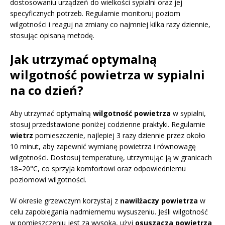
dostosowaniu urządzeń do wielkości sypialni oraz jej
specyficznych potrzeb. Regularnie monitoruj poziom
wilgotności i reaguj na zmiany co najmniej kilka razy dziennie,
stosując opisaną metodę.
Jak utrzymać optymalną
wilgotność powietrza w sypialni
na co dzień?
Aby utrzymać optymalną
wilgotność powietrza
w sypialni,
stosuj przedstawione poniżej codzienne praktyki. Regularnie
wietrz
pomieszczenie, najlepiej 3 razy dziennie przez około
10 minut, aby zapewnić wymianę powietrza i równowagę
wilgotności. Dostosuj temperaturę, utrzymując ją w granicach
18–20°C, co sprzyja komfortowi oraz odpowiedniemu
poziomowi wilgotności.
W okresie grzewczym korzystaj z
nawilżaczy powietrza
w
celu zapobiegania nadmiernemu wysuszeniu. Jeśli wilgotność
w pomieszczeniu jest za wysoka, użyj
osuszacza powietrza