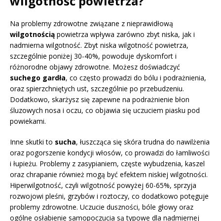
wilgotność powietrza?
Na problemy zdrowotne związane z nieprawidłową
wilgotnością
powietrza wpływa zarówno zbyt niska, jak i
nadmierna wilgotność. Zbyt niska wilgotność powietrza,
szczególnie poniżej 30-40%, powoduje dyskomfort i
różnorodne objawy zdrowotne. Możesz doświadczyć
suchego gardła
, co często prowadzi do bólu i podrażnienia,
oraz spierzchniętych ust, szczególnie po przebudzeniu.
Dodatkowo, skarżysz się zapewne na podrażnienie błon
śluzowych nosa i oczu, co objawia się uczuciem piasku pod
powiekami.
Inne skutki to
sucha
, łuszcząca się skóra trudna do nawilżenia
oraz pogorszenie kondycji włosów, co prowadzi do łamliwości
i łupieżu. Problemy z zasypianiem, częste wybudzenia, kaszel
oraz chrapanie również mogą być efektem niskiej wilgotności.
Hiperwilgotność, czyli wilgotność powyżej 60-65%, sprzyja
rozwojowi pleśni, grzybów i roztoczy, co dodatkowo potęguje
problemy zdrowotne. Uczucie duszności, bóle głowy oraz
ogólne osłabienie samopoczucia są typowe dla nadmiernej