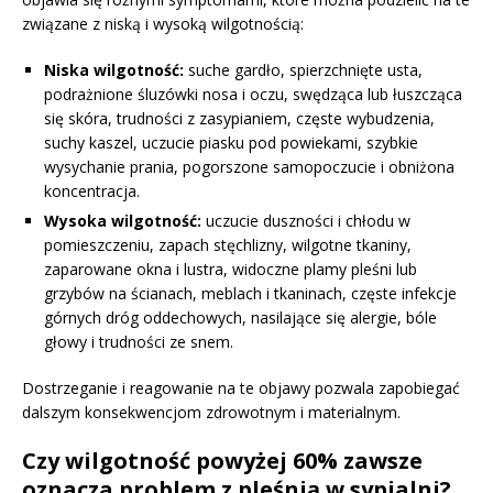
związane z niską i wysoką wilgotnością:
Niska wilgotność:
suche gardło, spierzchnięte usta,
podrażnione śluzówki nosa i oczu, swędząca lub łuszcząca
się skóra, trudności z zasypianiem, częste wybudzenia,
suchy kaszel, uczucie piasku pod powiekami, szybkie
wysychanie prania, pogorszone samopoczucie i obniżona
koncentracja.
Wysoka wilgotność:
uczucie duszności i chłodu w
pomieszczeniu, zapach stęchlizny, wilgotne tkaniny,
zaparowane okna i lustra, widoczne plamy pleśni lub
grzybów na ścianach, meblach i tkaninach, częste infekcje
górnych dróg oddechowych, nasilające się alergie, bóle
głowy i trudności ze snem.
Dostrzeganie i reagowanie na te objawy pozwala zapobiegać
dalszym konsekwencjom zdrowotnym i materialnym.
Czy wilgotność powyżej 60% zawsze
oznacza problem z pleśnią w sypialni?