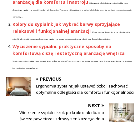
aranżację dla komfortu i nastroju
Odpowiednie oświetlenie w sypialni to kluczowy
element wpływający na nastrój i komfort użytkowników. Tworzenie wielopunktowej aranżacji oświetlenia pozwala na elastyczne dostosowanie
atmosfery...
Kolory do sypialni: jak wybrać barwy sprzyjające
relaksowi i funkcjonalnej aranżacji
Wybór kolorów do sypialni to nie tylko kwestia
estetyki, ale również kluczowy element wpływający na nasze samopoczucie oraz jakość snu. Odpowiednie odcienie...
Wyciszenie sypialni: praktyczne sposoby na
komfortową ciszę i estetyczną aranżację wnętrza
Wyciszenie sypialni to kluczowy element, który wpływa na jakość naszego snu oraz ogólne samopoczucie. Zrozumienie, dlaczego akustyka
jest tak istotna, pozwala na...
PREVIOUS
Ergonomia sypialni: jak ustawić łóżko i zachować
optymalne odległości dla komfortu i funkcjonalności
NEXT
Wietrzenie sypialni krok po kroku: jak dbać o
świeże powietrze i zdrowy sen każdego dnia