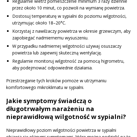
Regularnie wietrz pomieszczenie minimum 3 razy dziennie
przez około 10 minut, co pozwoli na wymianę powietrza.
Dostosuj temperaturę w sypialni do poziomu wilgotności,
utrzymując około 18–20°C.
Korzystaj z nawilżaczy powietrza w okresie grzewczym, aby
zapobiegać nadmiernemu wysuszeniu.
W przypadku nadmiernej wilgotności używaj osuszaczy
powietrza lub zapewnij skuteczną wentylację.
Regularnie monitoruj wilgotność za pomocą higrometru,
aby podejmować odpowiednie działania.
Przestrzeganie tych kroków pomoże w utrzymaniu
komfortowego mikroklimatu w sypialni.
Jakie symptomy świadczą o
długotrwałym narażeniu na
nieprawidłową wilgotność w sypialni?
Nieprawidłowy poziom wilgotności powietrza w sypialni
objawia się różnymi symptomami, które można podzielić na te