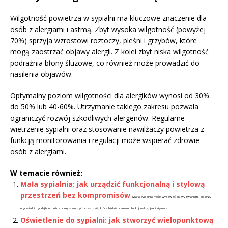
Wilgotność powietrza w sypialni ma kluczowe znaczenie dla
osób z alergiami i astmą. Zbyt wysoka wilgotność (powyżej
70%) sprzyja wzrostowi roztoczy, pleśni i grzybów, które
mogą zaostrzać objawy alergii. Z kolei zbyt niska wilgotność
podrażnia błony śluzowe, co również może prowadzić do
nasilenia objawów.
Optymalny poziom wilgotności dla alergików wynosi od 30%
do 50% lub 40-60%. Utrzymanie takiego zakresu pozwala
ograniczyć rozwój szkodliwych alergenów. Regularne
wietrzenie sypialni oraz stosowanie nawilżaczy powietrza z
funkcją monitorowania i regulacji może wspierać zdrowie
osób z alergiami.
W temacie również:
Mała sypialnia: jak urządzić funkcjonalną i stylową
przestrzeń bez kompromisów
Mała sypialnia może wydawać się wyzwaniem, ale przy
odpowiednim podejściu można z niej stworzyć przestrzeń, która będzie zarówno funkcjonalna, jak i stylowa....
Oświetlenie do sypialni: jak stworzyć wielopunktową