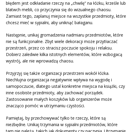
błędem jest odkładanie rzeczy na „chwilę” na łóżku, krześle lub
blatwch mebli, co przyczynia się do wizualnego chaosu.
Zamiast tego, zaplanuj miejsce na wszystkie przedmioty, które
chcesz mieć w sypialni, aby uniknąć bałaganu.
Następnie, unikaj gromadzenia nadmiaru przedmiotów, które
nie są funkcjonalne. Zbyt wiele dekoracji może przytłaczać
przestrzeń, przez co stracisz poczucie spokoju i relaksu.
Dobierz zaledwie kilka istotnych elementów, które wzbogacą
wystrój, ale nie wprowadzą chaosu.
Przyjrzyj się także organizacji przestrzeni wokół łóżka.
Niechlujna organizacja negatywnie wpływa na wygodę i
samopoczucie, dlatego ustal konkretne miejsca na książki, czy
inne osobiste przedmioty, aby zachować porządek.
Zastosowanie małych koszyków lub organizerów może
znacząco pomóc w utrzymaniu czystości.
Pamiętaj, by przechowywać tylko te rzeczy, które są
niezbędne. Unikaj trzymania w sypialni przedmiotów, które
tam nie należą, takich jak dokumenty czy naczynia. Utrzymanie