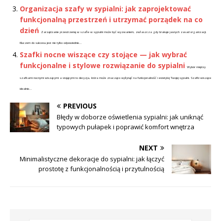
Organizacja szafy w sypialni: jak zaprojektować
funkcjonalną przestrzeń i utrzymać porządek na co
dzień
Zarządzanie przestrzenią w szafie w sypialni może być wyzwaniem, zwłaszcza gdy brakuje jasnych zasad organizacji.
Kluczem do sukcesu jest nie tylko odpowiednie...
Szafki nocne wiszące czy stojące — jak wybrać
funkcjonalne i stylowe rozwiązanie do sypialni
Wybór między
szafkami nocnymi wiszącymi a stojącymi to decyzja, która może znacząco wpłynąć na funkcjonalność i estetykę Twojej sypialni. Szafki wiszące
idealnie...
PREVIOUS
Błędy w doborze oświetlenia sypialni: jak uniknąć
typowych pułapek i poprawić komfort wnętrza
NEXT
Minimalistyczne dekoracje do sypialni: jak łączyć
prostotę z funkcjonalnością i przytulnością