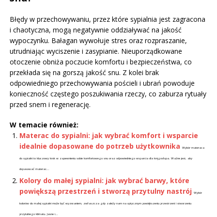
Błędy w przechowywaniu, przez które sypialnia jest zagracona
i chaotyczna, mogą negatywnie oddziaływać na jakość
wypoczynku. Bałagan wywołuje stres oraz rozpraszanie,
utrudniając wyciszenie i zasypianie. Nieuporządkowane
otoczenie obniża poczucie komfortu i bezpieczeństwa, co
przekłada się na gorszą jakość snu. Z kolei brak
odpowiedniego przechowywania pościeli i ubrań powoduje
konieczność częstego poszukiwania rzeczy, co zaburza rytuały
przed snem i regenerację.
W temacie również:
Materac do sypialni: jak wybrać komfort i wsparcie
idealnie dopasowane do potrzeb użytkownika
Wybór materaca
do sypialni to kluczowy krok w zapewnieniu sobie komfortowego snu oraz odpowiedniego wsparcia dla kręgosłupa. Ważne jest, aby
dopasować materac...
Kolory do małej sypialni: jak wybrać barwy, które
powiększą przestrzeń i stworzą przytulny nastrój
Wybór
kolorów do małej sypialni może być wyzwaniem, zwłaszcza gdy zależy nam na optycznym powiększeniu przestrzeni i stworzeniu
przytulnego klimatu. Jasne i...