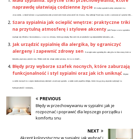
Mała sypialnia: sprytne triki przechowywania, które
naprawdę ułatwiają codzienne życie
W małej sypialni każdy centymetr ma
znaczenie, a niewłaściwe zagospodarowanie przestrzeni może prowadzić do chaosu. Aby uniknąć frustracji, warto zastosować sprytne triki...
Szara sypialnia jak ocieplić wnętrze: praktyczne triki
na przytulną atmosferę i stylowe akcenty
Jeśli Twoja szara sypialnia
wydaje się chłodna i bezosobowa, czas na zmiany, które ją ocieplą. Kluczem do przytulności są odpowiednie tekstylia, jak...
Jak urządzić sypialnię dla alergika, by ograniczyć
alergeny i zapewnić zdrowy sen
Zarządzanie sypialnią dla alergika to kluczowy krok w
kierunku poprawy jakości snu. Wiele osób nie zdaje sobie sprawy, że na co dzień...
Błędy przy wyborze szafek nocnych, które zaburzają
funkcjonalność i styl sypialni oraz jak ich uniknąć
Wybór
szafek nocnych to często niedoceniany element aranżacji sypialni, a wiele osób popełnia błędy, które mogą negatywnie wpłynąć na
funkcjonalność i estetykę...
PREVIOUS
Błędy w przechowywaniu w sypialni: jak je
rozpoznać i poprawić dla lepszego porządku i
komfortu snu
NEXT
Akcent kolorystyczny w sypialni: jak wybrać i