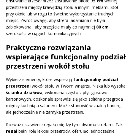
odsuwanie krzeseł przez zostawienie około
75 cm
wolnej
przestrzeni między krawędzią stołu a innymi meblami. Stół
przy oknie lub w rogu to świetne wykorzystanie trudnych
miejsc. Zwróć uwagę, aby strefa jadalniana nie była
zablokowana i aby przejścia miały co najmniej
80 cm
szerokości w ciągach komunikacyjnych.
Praktyczne rozwiązania
wspierające funkcjonalny podział
przestrzeni wokół stołu
Wybierz elementy, które wspierają
funkcjonalny podział
przestrzeni
wokół stołu w Twoim wnętrzu. Niska lub wysoka
ścianka działowa
, wykonana często z płyt gipsowo-
kartonowych, doskonale sprawdzi się jako solidna przegroda
między kuchnią a salonem. Może stanowić wizualną barierę,
ale jednocześnie nie zamyka przestrzeni.
Rozważ ustawienie regału między tymi dwoma strefami. Taki
regał
pełni rolę lekkiej przegrody, oferując jednocześnie