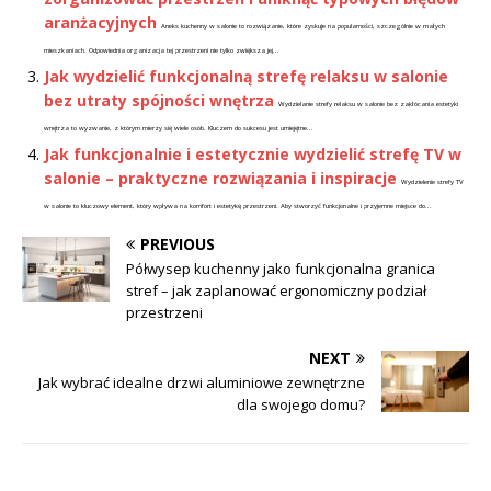
aranżacyjnych
Aneks kuchenny w salonie to rozwiązanie, które zyskuje na popularności, szczególnie w małych
mieszkaniach. Odpowiednia organizacja tej przestrzeni nie tylko zwiększa jej...
Jak wydzielić funkcjonalną strefę relaksu w salonie
bez utraty spójności wnętrza
Wydzielanie strefy relaksu w salonie bez zakłócania estetyki
wnętrza to wyzwanie, z którym mierzy się wiele osób. Kluczem do sukcesu jest umiejętne...
Jak funkcjonalnie i estetycznie wydzielić strefę TV w
salonie – praktyczne rozwiązania i inspiracje
Wydzielenie strefy TV
w salonie to kluczowy element, który wpływa na komfort i estetykę przestrzeni. Aby stworzyć funkcjonalne i przyjemne miejsce do...
PREVIOUS
Półwysep kuchenny jako funkcjonalna granica
stref – jak zaplanować ergonomiczny podział
przestrzeni
NEXT
Jak wybrać idealne drzwi aluminiowe zewnętrzne
dla swojego domu?