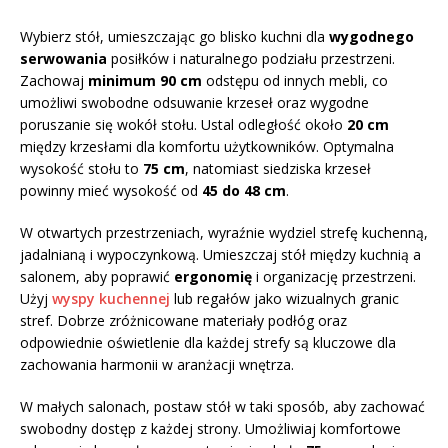
Wybierz stół, umieszczając go blisko kuchni dla
wygodnego
serwowania
posiłków i naturalnego podziału przestrzeni.
Zachowaj
minimum 90 cm
odstępu od innych mebli, co
umożliwi swobodne odsuwanie krzeseł oraz wygodne
poruszanie się wokół stołu. Ustal odległość około
20 cm
między krzesłami dla komfortu użytkowników. Optymalna
wysokość stołu to
75 cm
, natomiast siedziska krzeseł
powinny mieć wysokość od
45 do 48 cm
.
W otwartych przestrzeniach, wyraźnie wydziel strefę kuchenną,
jadalnianą i wypoczynkową. Umieszczaj stół między kuchnią a
salonem, aby poprawić
ergonomię
i organizację przestrzeni.
Użyj
wyspy kuchennej
lub regałów jako wizualnych granic
stref. Dobrze zróżnicowane materiały podłóg oraz
odpowiednie oświetlenie dla każdej strefy są kluczowe dla
zachowania harmonii w aranżacji wnętrza.
W małych salonach, postaw stół w taki sposób, aby zachować
swobodny dostęp z każdej strony. Umożliwiaj komfortowe