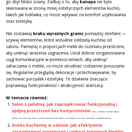
go zbyt blisko ściany. Zadbaj o to, aby
kanapa
nie była
skierowana w stronę mniej estetycznych elementów kuchni,
takich jak lodówka, co może wpływać na komfort użytkowania
oraz estetykę.
Nie zostawiaj
braku wyraźnych granic
pomiędzy strefami —
używaj elementów, które wizualnie oddzielą kuchnię od
salonu. Pamiętaj o proporcjach mebli do rozmiaru przestrzeni,
aby uniknąć wrażenia zagracenia. Ustal dobrze zorganizowane
ciągi komunikacyjne w pomieszczeniach, aby uniknąć
zahaczania o meble, co może utrudniać codzienne poruszanie
się. Regularnie przeglądaj dekoracje i przechowywanie, by
zachować porządek i estetykę. Te działania znacząco
poprawiają funkcjonalność i atrakcyjność aranżacji.
W temacie również:
Salon z jadalnią: jak zaprojektować funkcjonalną i
spójną przestrzeń bez kompromisów
Salon z jadalnią to nie tylko miejsce
spotkań, ale także serce domu, w którym codzienne życie nabiera szczególnego znaczenia. Właściwe zaprojektowanie tej...
Aneks kuchenny w salonie: jak efektywnie
zorganizować przestrzeń i uniknąć typowych błędów