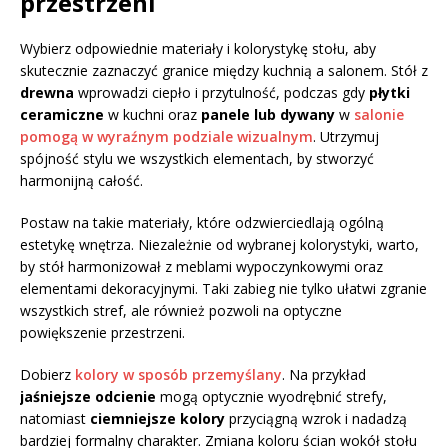
przestrzeni
Wybierz odpowiednie materiały i kolorystykę stołu, aby
skutecznie zaznaczyć granice między kuchnią a salonem. Stół z
drewna
wprowadzi ciepło i przytulność, podczas gdy
płytki
ceramiczne
w kuchni oraz
panele lub dywany
w
salonie
pomogą w wyraźnym podziale wizualnym
. Utrzymuj
spójność stylu we wszystkich elementach, by stworzyć
harmonijną całość.
Postaw na takie materiały, które odzwierciedlają ogólną
estetykę wnętrza. Niezależnie od wybranej kolorystyki, warto,
by stół harmonizował z meblami wypoczynkowymi oraz
elementami dekoracyjnymi. Taki zabieg nie tylko ułatwi zgranie
wszystkich stref, ale również pozwoli na optyczne
powiększenie przestrzeni.
Dobierz
kolory w sposób przemyślany
. Na przykład
jaśniejsze odcienie
mogą optycznie wyodrębnić strefy,
natomiast
ciemniejsze kolory
przyciągną wzrok i nadadzą
bardziej formalny charakter. Zmiana koloru ścian wokół stołu