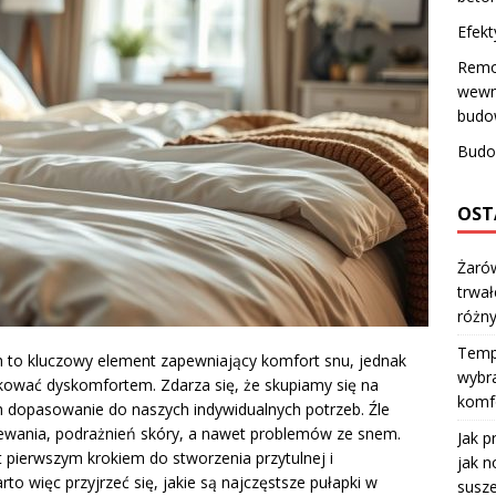
Efekt
Remo
wewnę
budow
Budo
OST
Żarów
trwał
różn
Temp
h to kluczowy element zapewniający komfort snu, jednak
wybra
kować dyskomfortem. Zdarza się, że skupiamy się na
komfo
ch dopasowanie do naszych indywidualnych potrzeb. Źle
ewania, podrażnień skóry, a nawet problemów ze snem.
Jak p
t pierwszym krokiem do stworzenia przytulnej i
jak n
to więc przyjrzeć się, jakie są najczęstsze pułapki w
susze