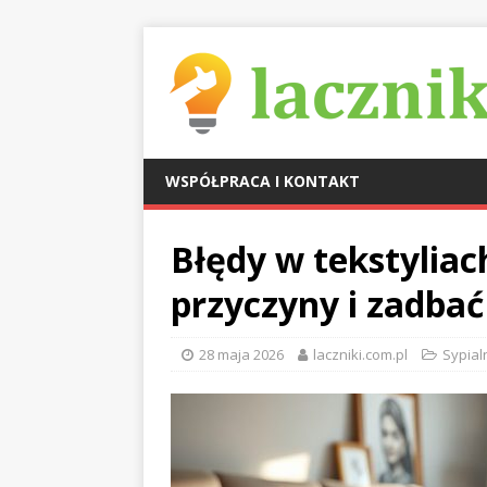
WSPÓŁPRACA I KONTAKT
Błędy w tekstyliac
przyczyny i zadbać
28 maja 2026
laczniki.com.pl
Sypialn