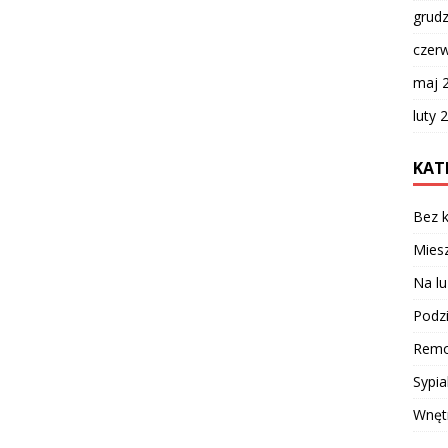
grud
czer
maj 
luty 
KAT
Bez k
Miesz
Na lu
Podzi
Remo
Sypia
Wnęt