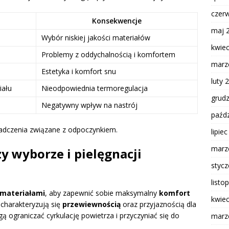
czer
Konsekwencje
maj 
Wybór niskiej jakości materiałów
kwie
Problemy z oddychalnością i komfortem
marz
Estetyka i komfort snu
luty 
iału
Nieodpowiednia termoregulacja
grud
Negatywny wpływ na nastrój
paźdz
adczenia związane z odpoczynkiem.
lipie
marz
y wyborze i pielęgnacji
styc
listo
 materiałami
, aby zapewnić sobie maksymalny
komfort
kwie
 charakteryzują się
przewiewnością
oraz przyjaznością dla
gą ograniczać cyrkulację powietrza i przyczyniać się do
marz