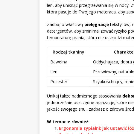
len, aby uniknąć przegrzewania się w nocy. 
która pasuje do Twojego materaca, aby zap
Zadbaj o właściwą
pielęgnację
tekstyliów, r
detergentów, aby zminimalizować ryzyko po
temperaturę prania, która nie uszkodzi mate
Rodzaj tkaniny
Charakte
Bawełna
Oddychająca, dobra 
Len
Przewiewny, natural
Poliester
Szybkoschnący, mnie
Unikaj także nadmiernego stosowania
deko
jednocześnie oszczędne aranżacje, które nie
jakość swojego snu i zadbasz o zdrowe środo
W temacie również:
Ergonomia sypialni: jak ustawić łó