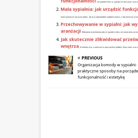
funkcjonalności
Ustawienie łóżka w sypialni ma kluczowe znaczen
Mała sypialnia: jak urządzić funk
może wydawać się wyzwaniem, ale przy odpowiednim podejściu można z niej stworzyć przestr
Przechowywanie w sypialni: jak wy
aranżacji
Efektywne przechowywanie w sypialni to klucz do stworzenia przest
Jak skutecznie zlikwidować prześw
wnętrza
Prześwity przy zasłonach to powszechny problem, który może znacz
PREVIOUS
Organizacja komody w sypialni:
praktyczne sposoby na porząde
funkcjonalność i estetykę