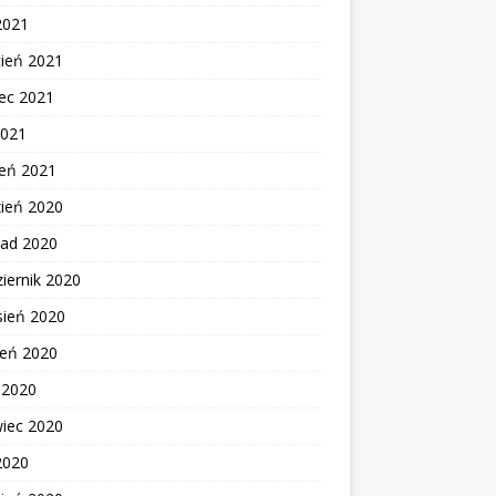
2021
cień 2021
ec 2021
2021
zeń 2021
zień 2020
pad 2020
iernik 2020
sień 2020
ień 2020
c 2020
wiec 2020
2020