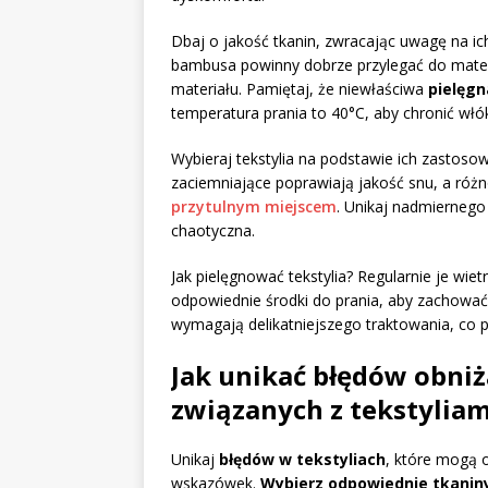
Dbaj o jakość tkanin, zwracając uwagę na ic
bambusa powinny dobrze przylegać do mater
materiału. Pamiętaj, że niewłaściwa
pielęgn
temperatura prania to 40°C, aby chronić wł
Wybieraj tekstylia na podstawie ich zastosow
zaciemniające poprawiają jakość snu, a różn
przytulnym miejscem
. Unikaj nadmiernego
chaotyczna.
Jak pielęgnować tekstylia? Regularnie je wiet
odpowiednie środki do prania, aby zachować 
wymagają delikatniejszego traktowania, co pr
Jak unikać błędów obni
związanych z tekstyliam
Unikaj
błędów w tekstyliach
, które mogą 
wskazówek.
Wybierz odpowiednie tkanin