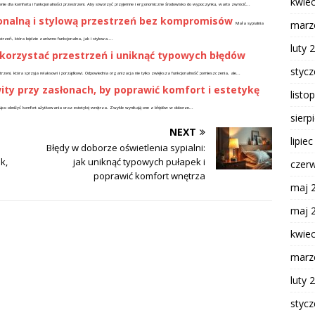
kwie
ie dla komfortu i funkcjonalności przestrzeni. Aby stworzyć przyjemne i ergonomiczne środowisko do wypoczynku, warto zwrócić...
cjonalną i stylową przestrzeń bez kompromisów
marz
Mała sypialnia
zeń, która będzie zarówno funkcjonalna, jak i stylowa....
luty 
korzystać przestrzeń i uniknąć typowych błędów
styc
rzeni, która sprzyja relaksowi i porządkowi. Odpowiednia organizacja nie tylko zwiększa funkcjonalność pomieszczenia, ale...
ity przy zasłonach, by poprawić komfort i estetykę
listo
ąco obniżyć komfort użytkowania oraz estetykę wnętrza. Zwykle wynikają one z błędów w doborze...
sierp
NEXT
lipie
Błędy w doborze oświetlenia sypialni:
k,
jak uniknąć typowych pułapek i
czer
poprawić komfort wnętrza
maj 
maj 
kwie
marz
luty 
styc