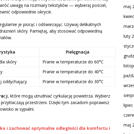
Zwróć uwagę na rozmiary tekstyliów — wybieraj pościel,
maj 
ewnić odpowiednie okrycie.
kwie
egularnie je piorąc i odświeżając. Używaj delikatnych
marz
drażnień skóry. Pamiętaj, aby stosować odpowiednią
luty 
riałów.
styc
rystyka
Pielęgnacja
grud
dla skóry
Pranie w temperaturze do 60°C
listo
ny
Pranie w temperaturze do 40°C
paźdz
j oddychający
Pranie w temperaturze do 30°C
wrze
sierp
ra
cji, które mogą utrudniać cyrkulację powietrza. Wybierz
 przytłaczają przestrzeni. Dzięki tym zasadom poprawisz
lipie
wisko w sypialni.
czer
maj 
żko i zachować optymalne odległości dla komfortu i