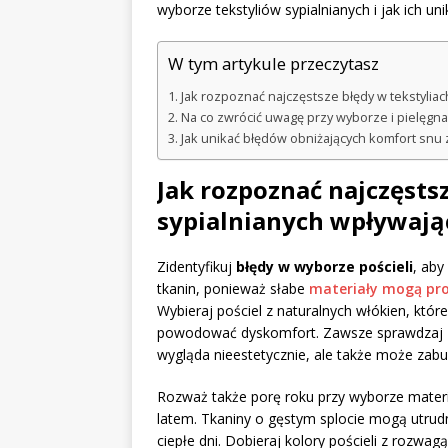
wyborze tekstyliów sypialnianych i jak ich uni
W tym artykule przeczytasz
Jak rozpoznać najczęstsze błędy w tekstylia
Na co zwrócić uwagę przy wyborze i pielęgnacj
Jak unikać błędów obniżających komfort snu 
Jak rozpoznać najczęsts
sypialnianych wpływają
Zidentyfikuj
błędy w wyborze pościeli
, aby
tkanin, ponieważ słabe
materiały mogą pr
Wybieraj pościel z naturalnych włókien, któ
powodować dyskomfort. Zawsze sprawdzaj
wygląda nieestetycznie, ale także może zabu
Rozważ także porę roku przy wyborze materiał
latem. Tkaniny o gęstym splocie mogą utrudn
ciepłe dni. Dobieraj kolory pościeli z rozwa