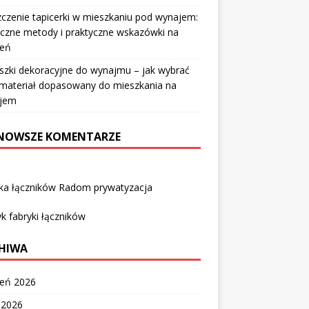
czenie tapicerki w mieszkaniu pod wynajem:
czne metody i praktyczne wskazówki na
ień
szki dekoracyjne do wynajmu – jak wybrać
i materiał dopasowany do mieszkania na
jem
NOWSZE KOMENTARZE
yka łączników Radom prywatyzacja
k fabryki łączników
HIWA
ień 2026
c 2026