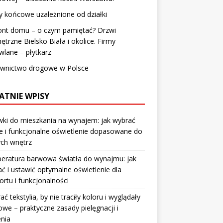
y końcowe uzależnione od działki
nt domu – o czym pamiętać? Drzwi
trzne Bielsko Biała i okolice. Firmy
lane – płytkarz
wnictwo drogowe w Polsce
ATNIE WPISY
ki do mieszkania na wynajem: jak wybrać
e i funkcjonalne oświetlenie dopasowane do
ych wnętrz
eratura barwowa światła do wynajmu: jak
ć i ustawić optymalne oświetlenie dla
rtu i funkcjonalności
rać tekstylia, by nie traciły koloru i wyglądały
owe – praktyczne zasady pielęgnacji i
nia