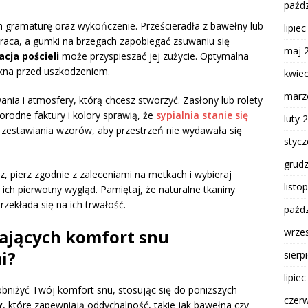
paźdz
h gramaturę oraz wykończenie. Prześcieradła z bawełny lub
lipie
aca, a gumki na brzegach zapobiegać zsuwaniu się
maj 
acja pościeli
może przyspieszać jej zużycie. Optymalna
ókna przed uszkodzeniem.
kwie
marz
ania i atmosfery, którą chcesz stworzyć. Zasłony lub rolety
orodne faktury i kolory sprawią, że
sypialnia stanie się
luty 
 zestawiania wzorów, aby przestrzeń nie wydawała się
styc
grud
rz, pierz zgodnie z zaleceniami na metkach i wybieraj
listo
ich pierwotny wygląd. Pamiętaj, że naturalne tkaniny
zekłada się na ich trwałość.
paźdz
wrze
żających komfort snu
i?
sierp
lipie
obniżyć Twój komfort snu, stosując się do poniższych
czer
y
, które zapewniają oddychalność, takie jak bawełna czy