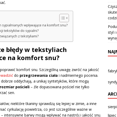
kać.
Czysz
skute
codz
ch sypialnianych wpływające na komfort snu?
Podu
i tekstyliów do sypialni?
styl 
związanych z tekstyliami?
wyna
ze błędy w tekstyliach
NAJ
ce na komfort snu?
 poprawić komfort snu. Szczególną uwagę zwróć na jakość
fabr
owadzić
do
przegrzewania ciała
i nadmiernego pocenia.
re dobrze oddychają, a unikaj syntetyków, które mogą
syndy
rozmiar pościeli
– źle dopasowana pościel nie tylko
rzać sen.
ARC
ów; niektóre tkaniny sprawdzą się lepiej w zimie, a inne
sierp
iać cyrkulację powietrza, co jest szczególnie ważne w
gą – intensywne barwy mogą wpływać na nastrój i jakość snu.
lipie