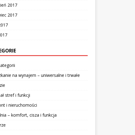
zień 2017
wiec 2017
2017
2017
EGORIE
ategorii
kanie na wynajem – uniwersalne i trwałe
zie
ał stref i funkcji
nt i nieruchomości
lnia – komfort, cisza i funkcja
rze