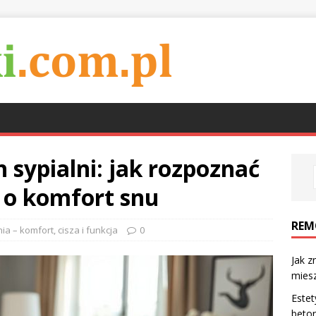
h sypialni: jak rozpoznać
 o komfort snu
REM
ia – komfort, cisza i funkcja
0
Jak 
mies
Estet
beton