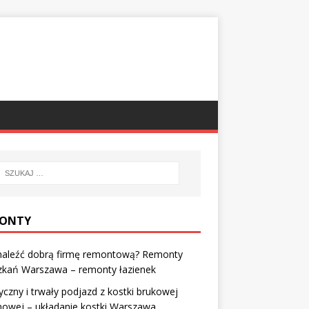
ONTY
znaleźć dobrą firmę remontową? Remonty
zkań Warszawa – remonty łazienek
yczny i trwały podjazd z kostki brukowej
owej – układanie kostki Warszawa.