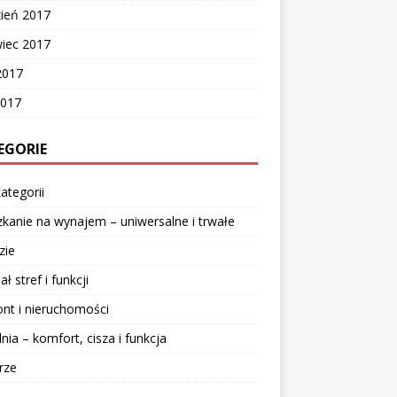
zień 2017
wiec 2017
2017
2017
EGORIE
ategorii
kanie na wynajem – uniwersalne i trwałe
zie
ał stref i funkcji
nt i nieruchomości
lnia – komfort, cisza i funkcja
rze