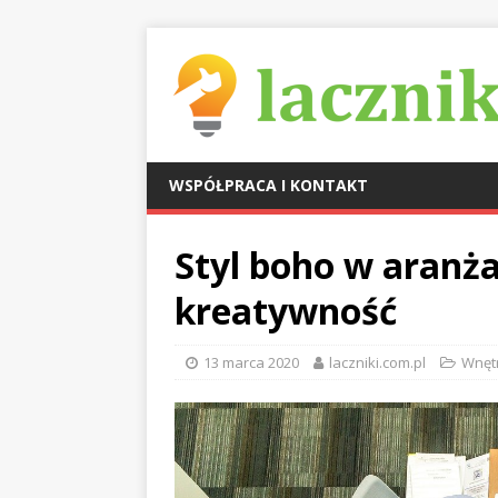
WSPÓŁPRACA I KONTAKT
Styl boho w aranża
kreatywność
13 marca 2020
laczniki.com.pl
Wnęt