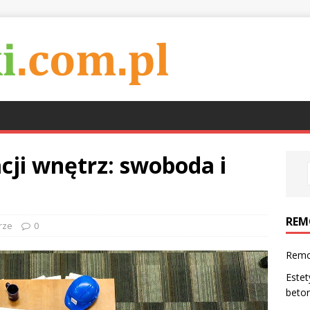
cji wnętrz: swoboda i
REM
rze
0
Remo
Estet
beton