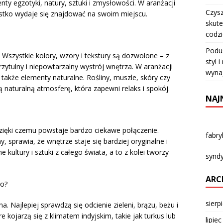
nty egzotyki, natury, sztuki i zmysłowości. W aranżacji
Czysz
stko wydaje się znajdować na swoim miejscu.
skute
codz
Podu
 Wszystkie kolory, wzory i tekstury są dozwolone – z
styl 
zytulny i niepowtarzalny wystrój wnętrza. W aranżacji
wyna
kże elementy naturalne. Rośliny, muszle, skóry czy
ą naturalną atmosferę, która zapewni relaks i spokój.
NAJ
 dzięki czemu powstaje bardzo ciekawe połączenie.
fabr
ny, sprawia, że wnętrze staje się bardziej oryginalne i
e kultury i sztuki z całego świata, a to z kolei tworzy
syndy
ARC
ho?
sierp
a. Najlepiej sprawdzą się odcienie zieleni, brązu, beżu i
e kojarzą się z klimatem indyjskim, takie jak turkus lub
lipie