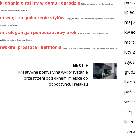
paźdz
iki dbania o rośliny w domu i ogrodzie
Pielęgnacja roślin to nie tylko sposób na
lipie
 zdrowie. Zielone towarzystwo w...
m wnętrzu: połączenie stylów
Tradycyjne wnętrza są zazwyczaj kojarzone ze starannie
maj 
, aby wzbogacić takie...
kwie
nym: elegancja i ponadczasowy urok
Aranżacja wnętrz w stylu klasycznym:
z, które korzysta z elementów, które...
marz
awskim: prostota i harmonia
Wnętrza w stylu skandynawskim: prostota i harmonia W ostatnim
luty 
waż minimalizm, harmonia...
styc
NEXT
grud
Kreatywne pomysły na wykorzystanie
przestrzeni pod oknem: miejsce do
listo
odpoczynku i relaksu
paźdz
wrze
sierp
lipie
czer