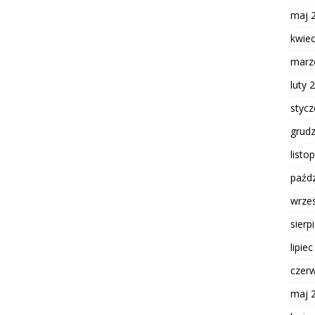
maj 
kwie
marz
luty 
styc
grud
listo
paźdz
wrze
sierp
lipie
czer
maj 