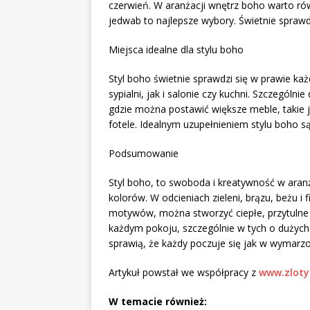
czerwień. W aranżacji wnętrz boho warto rów
jedwab to najlepsze wybory. Świetnie sprawd
Miejsca idealne dla stylu boho
Styl boho świetnie sprawdzi się w prawie 
sypialni, jak i salonie czy kuchni. Szczególn
gdzie można postawić większe meble, takie 
fotele. Idealnym uzupełnieniem stylu boho są
Podsumowanie
Styl boho, to swoboda i kreatywność w aranż
kolorów. W odcieniach zieleni, brązu, beżu i 
motywów, można stworzyć ciepłe, przytulne i
każdym pokoju, szczególnie w tych o dużych 
sprawią, że każdy poczuje się jak w wymarz
Artykuł powstał we współpracy z
www.zloty
W temacie również: