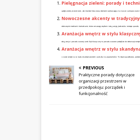
Pielęgnacja zieleni: porady i techn
upiększenie przestrzeni, ale również kluczowy element wpływający na nasze samopoczucie i
Nowoczesne akcenty w tradycyjny
dobranymi meblami i dodatkami, które emanują ciepłem i elegancją. Jednakże, istnieje sposób
Aranżacja wnętrz w stylu klasycz
elegancja i ponadczasowy urok Styl klasyczny to ponadczasowe podejście do dekoracji wnętr
Aranżacja wnętrz w stylu skandyn
czasie wnętrza w stylu skandynawskim zyskały na popularności. To nieprzypadkowe, ponie
PREVIOUS
Praktyczne porady dotyczące
organizacji przestrzeni w
przedpokoju: porządek i
funkcjonalność