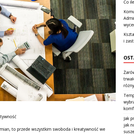
Co il
Komu
Admin
wyce
Kszta
i zas
OST
Żarów
trwał
różn
Temp
wybra
komfo
eatywność
Jak p
jak n
emian, to przede wszystkim swoboda i kreatywność we
susze