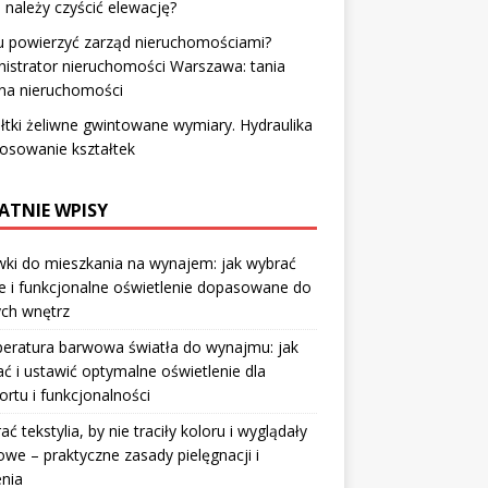
e należy czyścić elewację?
 powierzyć zarząd nieruchomościami?
istrator nieruchomości Warszawa: tania
na nieruchomości
łtki żeliwne gwintowane wymiary. Hydraulika
tosowanie kształtek
ATNIE WPISY
ki do mieszkania na wynajem: jak wybrać
e i funkcjonalne oświetlenie dopasowane do
ych wnętrz
eratura barwowa światła do wynajmu: jak
ć i ustawić optymalne oświetlenie dla
rtu i funkcjonalności
rać tekstylia, by nie traciły koloru i wyglądały
owe – praktyczne zasady pielęgnacji i
nia