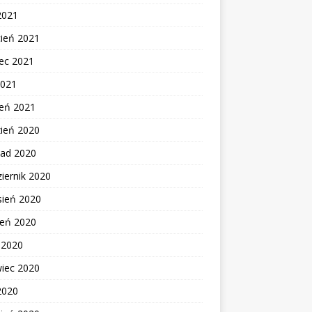
2021
cień 2021
ec 2021
2021
zeń 2021
zień 2020
pad 2020
iernik 2020
sień 2020
ień 2020
c 2020
wiec 2020
2020