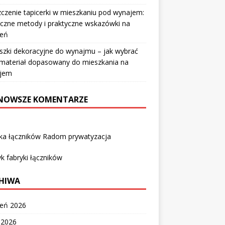
czenie tapicerki w mieszkaniu pod wynajem:
czne metody i praktyczne wskazówki na
ień
szki dekoracyjne do wynajmu – jak wybrać
i materiał dopasowany do mieszkania na
jem
NOWSZE KOMENTARZE
yka łączników Radom prywatyzacja
k fabryki łączników
HIWA
ień 2026
c 2026