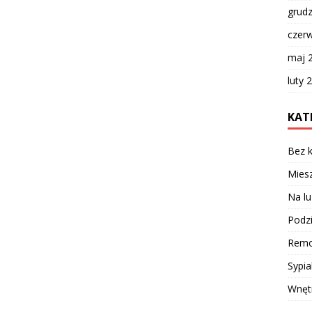
grud
czer
maj 
luty 
KAT
Bez k
Miesz
Na lu
Podzi
Remo
Sypia
Wnęt