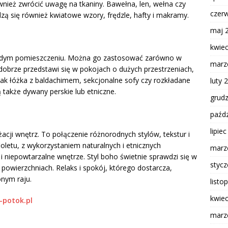
nież zwrócić uwagę na tkaniny. Bawełna, len, wełna czy
czer
zą się również kwiatowe wzory, frędzle, hafty i makramy.
maj 
kwie
każdym pomieszczeniu. Można go zastosować zarówno w
marz
ie dobrze przedstawi się w pokojach o dużych przestrzeniach,
jak łóżka z baldachimem, sekcjonalne sofy czy rozkładane
luty 
 także dywany perskie lub etniczne.
grud
paźdz
lipie
acji wnętrz. To połączenie różnorodnych stylów, tekstur i
fioletu, z wykorzystaniem naturalnych i etnicznych
marz
 niepowtarzalne wnętrze. Styl boho świetnie sprawdzi się w
styc
powierzchniach. Relaks i spokój, którego dostarcza,
onym raju.
listo
kwie
-potok.pl
marz