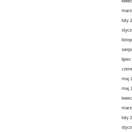
kwie
marz
luty 
styc
listo
sierp
lipie
czer
maj 
maj 
kwie
marz
luty 
styc