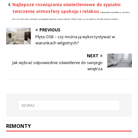
Najlepsze rozwiązania oświetleniowe do sypialni:
tworzenie atmosfery spokoju i relaksu
Odpowiednie oświetlenie w sypialni to
klucz do stworzenia atmosfery sprzyjającej relaksowi i wypoczynkowi. Wybór lampy czy żyrandola to nie tylko kwestia estetyki,...
PREVIOUS
Płyta OSB – czy można ją wykorzystywać w
warunkach wilgotnych?
NEXT
Jak wybrać odpowiednie oświetlenie do swojego
wnętrza
REMONTY