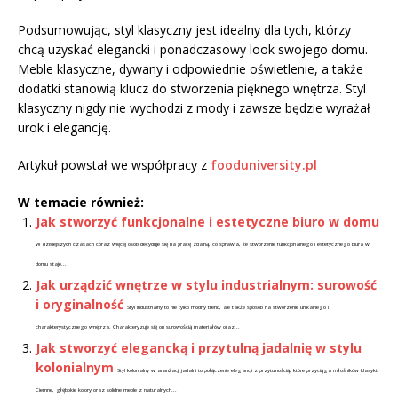
Podsumowując, styl klasyczny jest idealny dla tych, którzy
chcą uzyskać elegancki i ponadczasowy look swojego domu.
Meble klasyczne, dywany i odpowiednie oświetlenie, a także
dodatki stanowią klucz do stworzenia pięknego wnętrza. Styl
klasyczny nigdy nie wychodzi z mody i zawsze będzie wyrażał
urok i elegancję.
Artykuł powstał we współpracy z
fooduniversity.pl
W temacie również:
Jak stworzyć funkcjonalne i estetyczne biuro w domu
W dzisiejszych czasach coraz więcej osób decyduje się na pracę zdalną, co sprawia, że stworzenie funkcjonalnego i estetycznego biura w
domu staje...
Jak urządzić wnętrze w stylu industrialnym: surowość
i oryginalność
Styl industrialny to nie tylko modny trend, ale także sposób na stworzenie unikalnego i
charakterystycznego wnętrza. Charakteryzuje się on surowością materiałów oraz...
Jak stworzyć elegancką i przytulną jadalnię w stylu
kolonialnym
Styl kolonialny w aranżacji jadalni to połączenie elegancji z przytulnością, które przyciąga miłośników klasyki.
Ciemne, głębokie kolory oraz solidne meble z naturalnych...