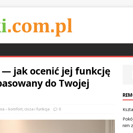
— jak ocenić jej funkcję
pasowany do Twojej
REM
ia – komfort, cisza i funkcja
0
Kszta
Pokój
nim z