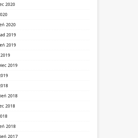
ec 2020
2020
zeń 2020
pad 2019
ień 2019
c 2019
wiec 2019
2019
2018
cień 2018
ec 2018
2018
zeń 2018
zień 2017