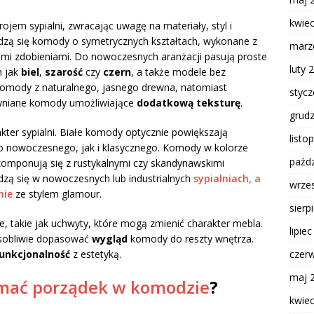
kwie
ojem sypialni, zwracając uwagę na materiały, styl i
dzą się komody o symetrycznych kształtach, wykonane z
marz
kimi zdobieniami. Do nowoczesnych aranżacji pasują proste
luty 
h jak
biel
,
szarość
czy
czern
, a także modele bez
omody z naturalnego, jasnego drewna, natomiast
styc
wniane komody umożliwiające
dodatkową teksturę
.
grud
kter sypialni. Białe komody optycznie powiększają
listo
no nowoczesnego, jak i klasycznego. Komody w kolorze
paźdz
 komponują się z rustykalnymi czy skandynawskimi
dzą się w nowoczesnych lub industrialnych
sypialniach, a
wrze
nie
ze stylem glamour.
sierp
 takie jak uchwyty, które mogą zmienić charakter mebla.
lipie
osobliwie dopasować
wygląd
komody do reszty wnętrza.
czer
unkcjonalność
z estetyką.
maj 
ymać porządek w komodzie
?
kwie