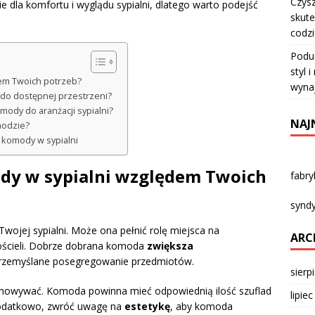
Czysz
la komfortu i wyglądu sypialni, dlatego warto podejść
skute
codz
Podu
styl 
dem Twoich potrzeb?
wyna
 do dostępnej przestrzeni?
omody do aranżacji sypialni?
NAJ
modzie?
 komody w sypialni
ody w sypialni względem Twoich
fabr
syndy
Twojej sypialni. Może ona pełnić rolę miejsca na
ARC
ościeli. Dobrze dobrana komoda
zwiększa
 przemyślane posegregowanie przedmiotów.
sierp
echowywać. Komoda powinna mieć odpowiednią ilość szuflad
lipie
Dodatkowo, zwróć uwagę na
estetykę
, aby komoda