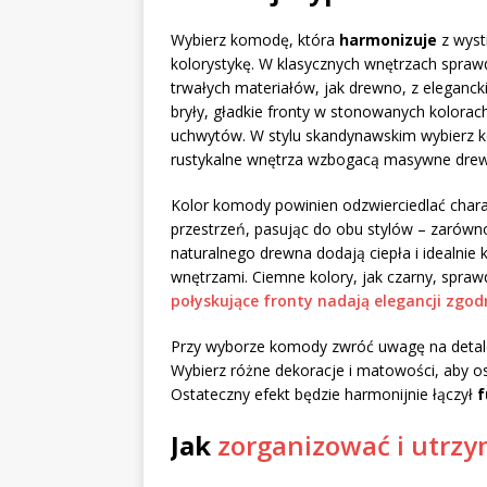
Wybierz komodę, która
harmonizuje
z wystr
kolorystykę. W klasycznych wnętrzach spraw
trwałych materiałów, jak drewno, z eleganc
bryły, gładkie fronty w stonowanych kolorac
uchwytów. W stylu skandynawskim wybierz k
rustykalne wnętrza wzbogacą masywne dre
Kolor komody powinien odzwierciedlać chara
przestrzeń, pasując do obu stylów – zarów
naturalnego drewna dodają ciepła i idealnie
wnętrzami. Ciemne kolory, jak czarny, spraw
połyskujące fronty nadają elegancji zgod
Przy wyborze komody zwróć uwagę na detale,
Wybierz różne dekoracje i matowości, aby 
Ostateczny efekt będzie harmonijnie łączył
f
Jak
zorganizować i utrz