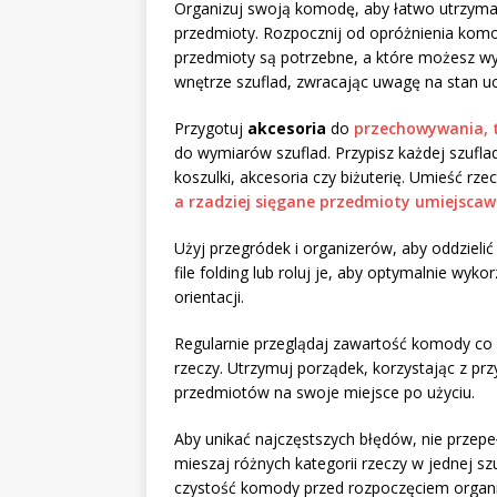
Organizuj swoją komodę, aby łatwo utrzyma
przedmioty. Rozpocznij od opróżnienia komod
przedmioty są potrzebne, a które możesz wyr
wnętrze szuflad, zwracając uwagę na stan uc
Przygotuj
akcesoria
do
przechowywania, t
do wymiarów szuflad. Przypisz każdej szuflad
koszulki, akcesoria czy biżuterię. Umieść r
a rzadziej sięgane przedmioty umiejscaw
Użyj przegródek i organizerów, aby oddzielić
file folding lub roluj je, aby optymalnie wyk
orientacji.
Regularnie przeglądaj zawartość komody co 
rzeczy. Utrzymuj porządek, korzystając z pr
przedmiotów na swoje miejsce po użyciu.
Aby unikać najczęstszych błędów, nie przepeł
mieszaj różnych kategorii rzeczy w jednej s
czystość komody przed rozpoczęciem organiz