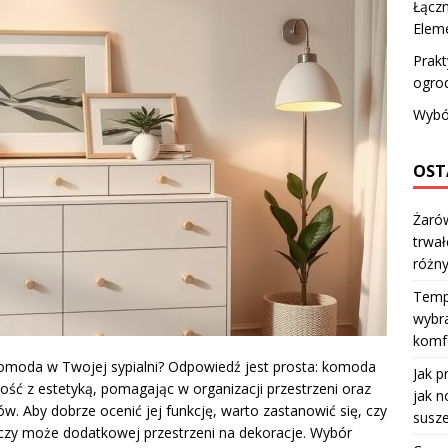
Łączn
Eleme
Prakt
ogro
Wybó
OST
Żarów
trwał
różn
Temp
wybra
komfo
 komoda w Twojej sypialni? Odpowiedź jest prosta: komoda
Jak p
ność z estetyką, pomagając w organizacji przestrzeni oraz
jak n
. Aby dobrze ocenić jej funkcję, warto zastanowić się, czy
susze
i czy może dodatkowej przestrzeni na dekoracje. Wybór