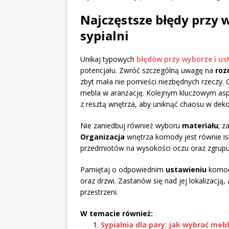
Najczęstsze błędy przy
sypialni
Unikaj typowych
błędów przy wyborze i us
potencjału. Zwróć szczególną uwagę na
roz
zbyt mała nie pomieści niezbędnych rzecz
mebla w aranżację. Kolejnym kluczowym as
z resztą wnętrza, aby uniknąć chaosu w dekor
Nie zaniedbuj również wyboru
materiału
; z
Organizacja
wnętrza komody jest równie is
przedmiotów na wysokości oczu oraz zgrupuj
Pamiętaj o odpowiednim
ustawieniu
komody
oraz drzwi. Zastanów się nad jej lokalizacją
przestrzeni.
W temacie również:
Sypialnia dla pary: jak wybrać mebl