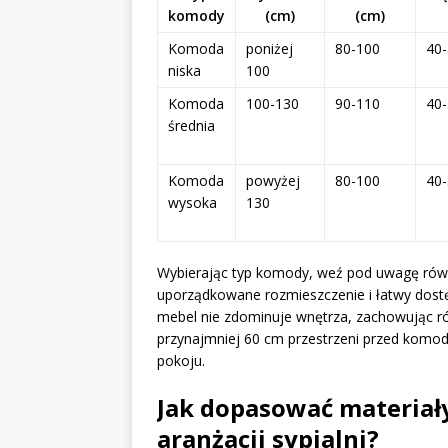
komody
(cm)
(cm)
Komoda
poniżej
80-100
40
niska
100
Komoda
100-130
90-110
40
średnia
Komoda
powyżej
80-100
40
wysoka
130
Wybierając typ komody, weź pod uwagę równ
uporządkowane rozmieszczenie i łatwy dostę
mebel nie zdominuje wnętrza, zachowując ró
przynajmniej 60 cm przestrzeni przed komod
pokoju.
Jak dopasować materiały
aranżacji sypialni?