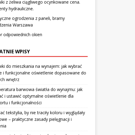
iki z żeliwa ciągliwego ocynkowane cena.
nty hydrauliczne.
yczne ogrodzenia z paneli, bramy
dzenia Warszawa
r odpowiednich okien
ATNIE WPISY
ki do mieszkania na wynajem: jak wybrać
e i funkcjonalne oświetlenie dopasowane do
ych wnętrz
eratura barwowa światła do wynajmu: jak
ć i ustawić optymalne oświetlenie dla
rtu i funkcjonalności
rać tekstylia, by nie traciły koloru i wyglądały
owe – praktyczne zasady pielęgnacji i
nia