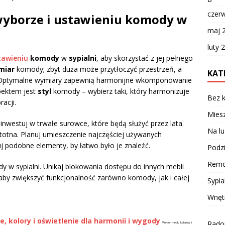
czer
 wyborze i ustawieniu komody w
maj 
luty 
tawieniu
komody
w
sypialni
, aby skorzystać z jej pełnego
miar
komody; zbyt duża może przytłoczyć przestrzeń, a
KAT
y. Optymalne wymiary zapewnią harmonijne wkomponowanie
pektem jest
styl
komody – wybierz taki, który harmonizuje
Bez k
acji.
Miesz
ainwestuj w trwałe surowce, które będą służyć przez lata.
Na lu
totna. Planuj umieszczenie najczęściej używanych
 podobne elementy, by łatwo było je znaleźć.
Podzi
Remo
 w sypialni. Unikaj blokowania dostępu do innych mebli
, aby zwiększyć funkcjonalność zarówno komody, jak i całej
Sypia
Wnęt
e, kolory i oświetlenie dla harmonii i wygody
Radom
Wybór mebli, kolorów i