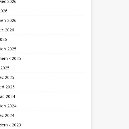
wiec 2026
2026
cień 2026
ec 2026
2026
zień 2025
iernik 2025
c 2025
ec 2025
zeń 2025
pad 2024
cień 2024
ec 2024
iernik 2023