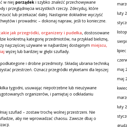
ć w niej
porządek
i szybko znaleźć przechowywane
marz
y i przeglądnięcia wszystkich rzeczy. Zdecyduj, które
luty 
zucić lub przekazać dalej. Następnie dokładnie wyczyść
hwytów i prowadnic – dokonaj napraw, jeśli to konieczne.
styc
listo
akie jak przegródki, organizery i pudełka
, dostosowane
zie konkretną kategorię przedmiotów, na przykład bieliznę,
sierp
zeczy najczęściej używane w najbardziej dostępnym
miejscu,
lipie
iaj
wyżej lub bardziej w głębi szuflady.
czer
 podkategorie i drobne przedmioty. Składaj ubrania techniką
maj 
orzystać przestrzeń. Oznacz przegródki etykietami dla lepszej
maj 
kilka tygodni, usuwając niepotrzebne lub nieużywane
kwie
zygotowanych organizerów, i pamiętaj o odkładaniu
marz
luty 
niaj szuflad – zostaw trochę wolnej przestrzeni. Nie
styc
zufladzie, aby nie wprowadzać chaosu. Zawsze dbaj o
acji.
grud