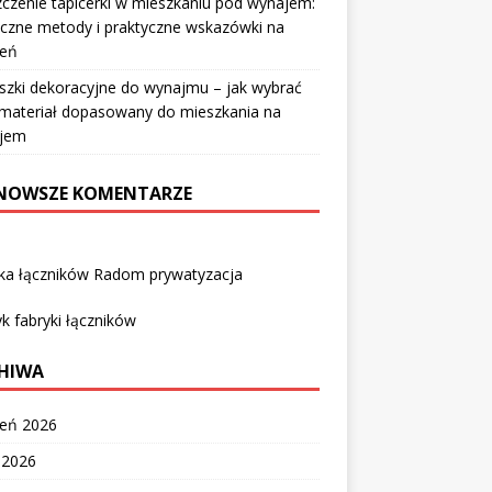
czenie tapicerki w mieszkaniu pod wynajem:
czne metody i praktyczne wskazówki na
ień
szki dekoracyjne do wynajmu – jak wybrać
i materiał dopasowany do mieszkania na
jem
NOWSZE KOMENTARZE
yka łączników Radom prywatyzacja
k fabryki łączników
HIWA
ień 2026
c 2026