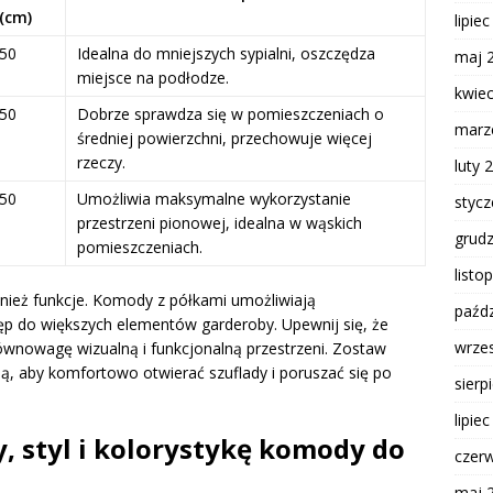
(cm)
lipie
-50
Idealna do mniejszych sypialni, oszczędza
maj 
miejsce na podłodze.
kwie
-50
Dobrze sprawdza się w pomieszczeniach o
marz
średniej powierzchni, przechowuje więcej
rzeczy.
luty 
-50
Umożliwia maksymalne wykorzystanie
styc
przestrzeni pionowej, idealna w wąskich
grud
pomieszczeniach.
listo
ież funkcje. Komody z półkami umożliwiają
paźdz
p do większych elementów garderoby. Upewnij się, że
wrze
wnowagę wizualną i funkcjonalną przestrzeni. Zostaw
ą, aby komfortowo otwierać szuflady i poruszać się po
sierp
lipie
, styl i kolorystykę komody do
czer
maj 