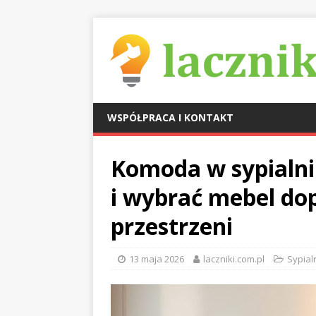
WSPÓŁPRACA I KONTAKT
Komoda w sypialni 
i wybrać mebel do
przestrzeni
13 maja 2026
laczniki.com.pl
Sypialn