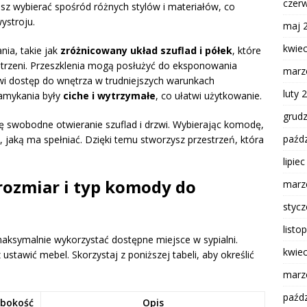
czer
z wybierać spośród różnych stylów i materiałów, co
ystroju.
maj 
kwie
ia, takie jak
zróżnicowany układ szuflad i półek
, które
trzeni. Przeszklenia mogą posłużyć do eksponowania
marz
twi dostęp do wnętrza w trudniejszych warunkach
luty 
amykania były
ciche i wytrzymałe
, co ułatwi użytkowanie.
grud
 swobodne otwieranie szuflad i drzwi. Wybierając komodę,
paźdz
, jaką ma spełniać. Dzięki temu stworzysz przestrzeń, która
lipie
rozmiar i typ komody do
marz
styc
listo
symalnie wykorzystać dostępne miejsce w sypialni.
kwie
ustawić mebel. Skorzystaj z poniższej tabeli, aby określić
marz
paźdz
ębokość
Opis