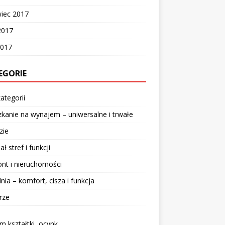
wiec 2017
2017
2017
EGORIE
ategorii
kanie na wynajem – uniwersalne i trwałe
zie
ał stref i funkcji
nt i nieruchomości
lnia – komfort, cisza i funkcja
rze
 kształtki, ocynk