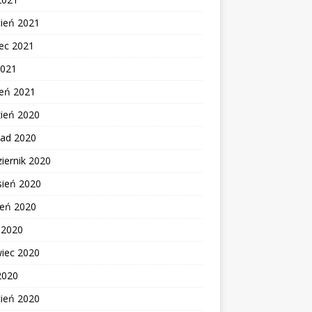
cień 2021
ec 2021
2021
zeń 2021
zień 2020
pad 2020
iernik 2020
sień 2020
ień 2020
c 2020
wiec 2020
2020
cień 2020