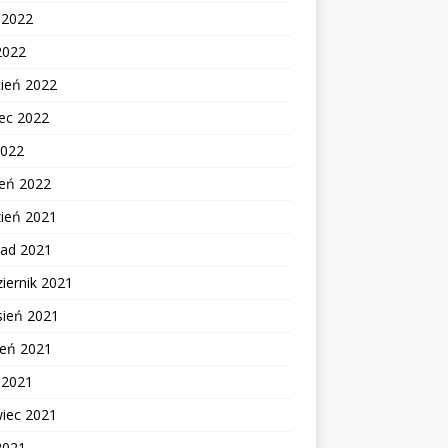
c 2022
2022
cień 2022
ec 2022
2022
zeń 2022
zień 2021
pad 2021
iernik 2021
sień 2021
ień 2021
c 2021
wiec 2021
2021