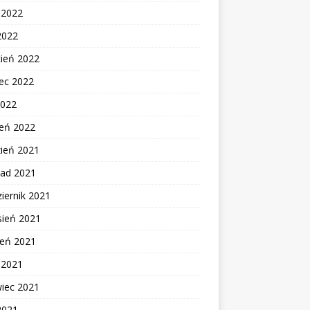
c 2022
2022
cień 2022
ec 2022
2022
zeń 2022
zień 2021
pad 2021
iernik 2021
sień 2021
ień 2021
c 2021
wiec 2021
2021