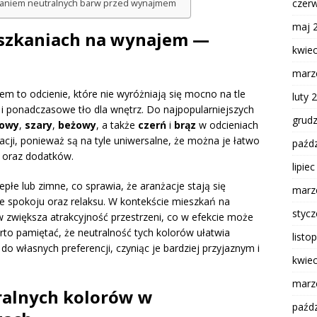
czer
taniem neutralnych barw przed wynajmem
maj 
eszkaniach na wynajem —
kwie
marz
m to odcienie, które nie wyróżniają się mocno na tle
luty 
 i ponadczasowe tło dla wnętrz. Do najpopularniejszych
grud
owy
,
szary
,
beżowy
, a także
czerń
i
brąz
w odcieniach
cji, ponieważ są na tyle uniwersalne, że można je łatwo
paźdz
 oraz dodatków.
lipie
płe lub zimne, co sprawia, że aranżacje stają się
marz
ze spokoju oraz relaksu. W kontekście mieszkań na
styc
w zwiększa atrakcyjność przestrzeni, co w efekcie może
rto pamiętać, że neutralność tych kolorów ułatwia
listo
 własnych preferencji, czyniąc je bardziej przyjaznym i
kwie
marz
ralnych kolorów w
paźdz