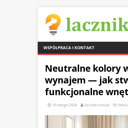
WSPÓŁPRACA I KONTAKT
Neutralne kolory 
wynajem — jak stw
funkcjonalne wnęt
19 lutego 2026
laczniki.com.pl
Miesz