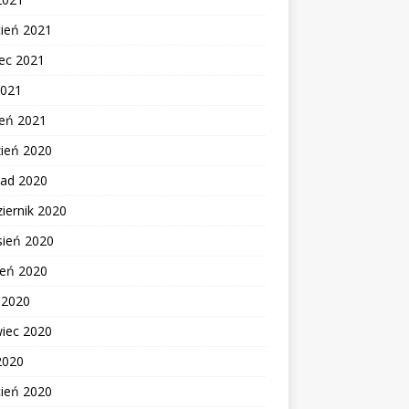
cień 2021
ec 2021
2021
zeń 2021
zień 2020
pad 2020
iernik 2020
sień 2020
ień 2020
c 2020
wiec 2020
2020
cień 2020