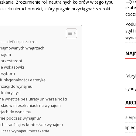
Czysz
zkania. Zrozumienie roli neutralnych kolorów w tego typu
skute
iciela nieruchomości, który pragnie przyciągnąć szeroki
codz
Podu
styl 
wyna
— definicja i zakres
wynajmowanych wnętrzach
NAJ
ynajem
 przestrzeni
zne wskazówki
y wyboru
fabr
funkcjonalność i estetykę
anżacji do wynajmu
syndy
kolorystyki
ne wnętrze bez utraty uniwersalności
ARC
arskie w mieszkaniach na wynajem
acjach do wynajmu
sierp
tanie podczas wynajmu?
ch aranżacji w kontekście wynajmu
lipie
 i czas wynajmu mieszkania