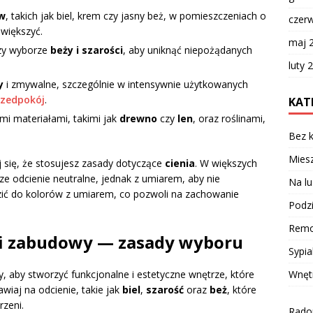
ów
, takich jak biel, krem czy jasny beż, w pomieszczeniach o
czer
owiększyć.
maj 
rzy wyborze
beży i szarości
, aby uniknąć niepożądanych
luty 
y
i zmywalne, szczególnie w intensywnie użytkowanych
rzedpokój
.
KAT
ymi materiałami, takimi jak
drewno
czy
len
, oraz roślinami,
Bez k
Miesz
 się, że stosujesz zasady dotyczące
cienia
. W większych
e odcienie neutralne, jednak z umiarem, aby nie
Na lu
zić do kolorów z umiarem, co pozwoli na zachowanie
Podzi
Remo
 i zabudowy — zasady wyboru
Sypia
Wnęt
, aby stworzyć funkcjonalne i estetyczne wnętrze, które
wiaj na odcienie, takie jak
biel
,
szarość
oraz
beż
, które
zeni.
Radom