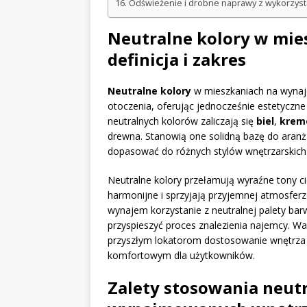
Odświeżenie i drobne naprawy z wykorzys
Neutralne kolory w mi
definicja i zakres
Neutralne kolory
w mieszkaniach na wynaje
otoczenia, oferując jednocześnie estetyczne
neutralnych kolorów zaliczają się
biel
,
krem
drewna. Stanowią one solidną bazę do aranża
dopasować do różnych stylów wnętrzarskich
Neutralne kolory przełamują wyraźne tony cie
harmonijne i sprzyjają przyjemnej atmosfer
wynajem korzystanie z neutralnej palety bar
przyspieszyć proces znalezienia najemcy. Wa
przyszłym lokatorom dostosowanie wnętrza do
komfortowym dla użytkowników.
Zalety stosowania neut