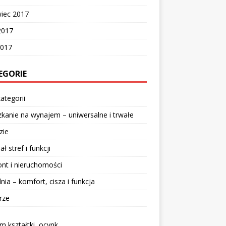
wiec 2017
2017
2017
EGORIE
ategorii
kanie na wynajem – uniwersalne i trwałe
zie
ał stref i funkcji
nt i nieruchomości
lnia – komfort, cisza i funkcja
rze
 kształtki, ocynk