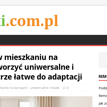
w mieszkaniu na
orzyć uniwersalne i
rze łatwe do adaptacji
REM
kanie na wynajem – uniwersalne i trwałe
0
Pods
Remo
Jak z