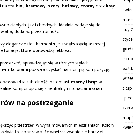
i należą
biel
,
kremowy
,
szary
,
beżowy
,
czarny
oraz
brąz
kwie
marz
no ciepłych, jak i chłodnych. Idealnie nadaje się do
luty 
iatła, dodając przestronności.
styc
y eleganckie tło i harmonizuje z większością aranżacji.
grud
ne tonacje, które wprowadzą lekkość.
listo
a przestrzeń, sprawdzając się w różnych stylach
paźdz
ralnymi kolorami pozwala uzyskać harmonijną kompozycję.
wrze
go, wprowadza subtelność, natomiast
czarny
i
brąz
w
sierp
idealnie komponując się z neutralnymi tonacjami ścian.
lipie
rów na postrzeganie
czer
maj 
większyć przestrzeń w wynajmowanych mieszkaniach. Kolory
kwie
ją światło, co sprawia, że wnętrze wydaje się bardziej