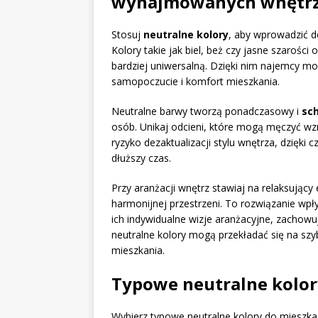
wynajmowanych wnętr
Stosuj
neutralne kolory
, aby wprowadzić 
Kolory takie jak biel, beż czy jasne szarości
bardziej uniwersalną. Dzięki nim najemcy m
samopoczucie i komfort mieszkania.
Neutralne barwy tworzą ponadczasowy i
sc
osób. Unikaj odcieni, które mogą męczyć wzr
ryzyko dezaktualizacji stylu wnętrza, dzięk
dłuższy czas.
Przy aranżacji wnętrz stawiaj na relaksujący
harmonijnej przestrzeni. To rozwiązanie wpł
ich indywidualne wizje aranżacyjne, zachowu
neutralne kolory mogą przekładać się na s
mieszkania.
Typowe neutralne kolo
Wybierz typowe neutralne kolory do mieszka