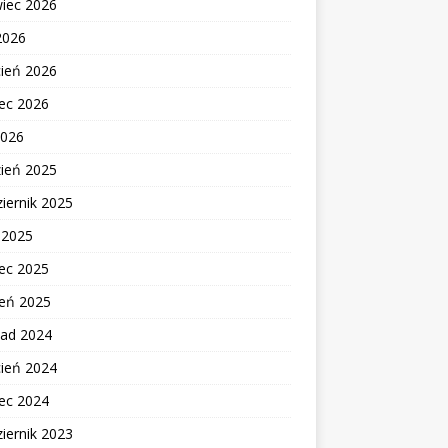
wiec 2026
2026
cień 2026
ec 2026
2026
zień 2025
iernik 2025
c 2025
ec 2025
zeń 2025
pad 2024
cień 2024
ec 2024
iernik 2023