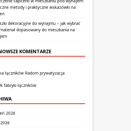
czenie tapicerki w mieszkaniu pod wynajem:
czne metody i praktyczne wskazówki na
ień
szki dekoracyjne do wynajmu – jak wybrać
i materiał dopasowany do mieszkania na
jem
NOWSZE KOMENTARZE
yka łączników Radom prywatyzacja
k fabryki łączników
HIWA
ień 2026
c 2026