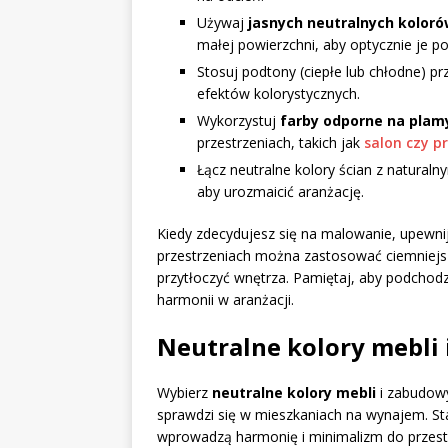
Używaj
jasnych neutralnych kolor
małej powierzchni, aby optycznie je p
Stosuj podtony (ciepłe lub chłodne) p
efektów kolorystycznych.
Wykorzystuj
farby odporne na plam
przestrzeniach, takich jak
salon czy p
Łącz neutralne kolory ścian z naturaln
aby urozmaicić aranżację.
Kiedy zdecydujesz się na malowanie, upewnij
przestrzeniach można zastosować ciemniejsz
przytłoczyć wnętrza. Pamiętaj, aby podchod
harmonii w aranżacji.
Neutralne kolory mebli
Wybierz
neutralne kolory mebli
i zabudowy
sprawdzi się w mieszkaniach na wynajem. Sta
wprowadzą harmonię i minimalizm do przestr