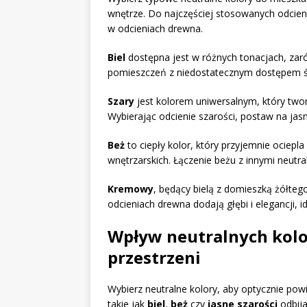
wnętrze. Do najczęściej stosowanych odcien
w odcieniach drewna.
Biel
dostępna jest w różnych tonacjach, zarów
pomieszczeń z niedostatecznym dostępem św
Szary
jest kolorem uniwersalnym, który tworz
Wybierając odcienie szarości, postaw na jas
Beż
to ciepły kolor, który przyjemnie ociepl
wnętrzarskich. Łączenie beżu z innymi neut
Kremowy
, będący bielą z domieszką żółte
odcieniach drewna dodają głębi i elegancji, 
Wpływ neutralnych kolo
przestrzeni
Wybierz neutralne kolory, aby optycznie po
takie jak
biel
,
beż
czy
jasne szarości
odbija