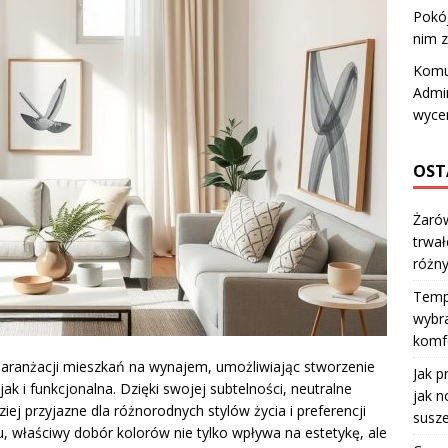
Pokój
nim z
Komu
Admin
wyce
OST
Żarów
trwał
różn
Temp
wybra
komfo
 aranżacji mieszkań na wynajem, umożliwiając stworzenie
Jak p
jak i funkcjonalna. Dzięki swojej subtelności, neutralne
jak n
ziej przyjazne dla różnorodnych stylów życia i preferencji
susze
 właściwy dobór kolorów nie tylko wpływa na estetykę, ale