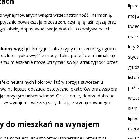
zach
lipie
do wynajmowanych wnętrz wszechstronność i harmonię.
maj 
 optycznie powiększają przestrzeń, czynią ją jaśniejszą oraz
kwie
ogą łatwiej dopasować swoje dodatki, co wpływa na ich
marz
luty 
hludny wygląd
, który jest atrakcyjny dla szerokiego grona
ok lub szybko wyjść z mody. Takie podejście minimalizuje
styc
i czemu mieszkanie może utrzymać swoją atrakcyjność przez
grud
listo
 efekt neutralnych kolorów, który sprzyja stworzeniu
paźdz
ywa na lepsze odczucia estetyczne lokatorów oraz wspiera
jąc przy tym uniwersalność. Ostatecznie, dobrze dobrane
wrze
zybszy wynajem i większą satysfakcję z wynajmowanego
sierp
lipie
ry do mieszkań na wynajem
czer
ń na wynajem, aby stworzyć uniwersalne i przyjemne
maj 