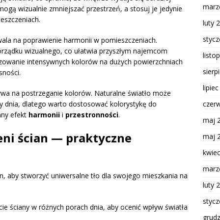
marz
mogą wizualnie zmniejszać przestrzeń, a stosuj je jedynie
eszczeniach.
luty 
styc
ala na poprawienie harmonii w pomieszczeniach.
porządku wizualnego, co ułatwia przyszłym najemcom
listo
lizowanie intensywnych kolorów na dużych powierzchniach
sierp
sności.
lipie
ływa na postrzeganie kolorów. Naturalne światło może
czer
y dnia, dlatego warto dostosować kolorystykę do
any efekt
harmonii
i
przestronności
.
maj 
eni ścian — praktyczne
maj 
kwie
marz
n, aby stworzyć uniwersalne tło dla swojego mieszkania na
luty 
styc
ie ściany w różnych porach dnia, aby ocenić wpływ światła
grud