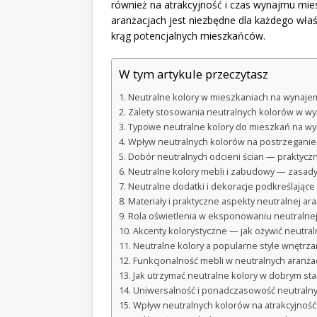
również na atrakcyjność i czas wynajmu mies
aranżacjach jest niezbędne dla każdego właśc
krąg potencjalnych mieszkańców.
W tym artykule przeczytasz
Neutralne kolory w mieszkaniach na wynajem 
Zalety stosowania neutralnych kolorów w 
Typowe neutralne kolory do mieszkań na w
Wpływ neutralnych kolorów na postrzeganie
Dobór neutralnych odcieni ścian — praktyc
Neutralne kolory mebli i zabudowy — zasad
Neutralne dodatki i dekoracje podkreślające 
Materiały i praktyczne aspekty neutralnej ar
Rola oświetlenia w eksponowaniu neutralnej 
Akcenty kolorystyczne — jak ożywić neutral
Neutralne kolory a popularne style wnętrz
Funkcjonalność mebli w neutralnych aranż
Jak utrzymać neutralne kolory w dobrym s
Uniwersalność i ponadczasowość neutralny
Wpływ neutralnych kolorów na atrakcyjność