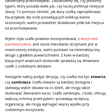
zamierzamy przechowywać. Zastanówmy się, czy jesteśmy
typem, który posiada wiele par, czy raczej preferuje mniejsze
zbiory. To pomoże określić, jak dużą szafkę zaprojektować.
Na przykład, dla osób posiadających kolekcję butów
sezonowych, warto przewidzieć dodatkowe półki lub miejsca
na przechowywanie.
Wybór stylu szafki powinien korespondować z
wnętrzem
pomieszczenia
. Jeśli nasze mieszkanie utrzymane jest w
nowoczesnej estetyce, warto postawić na minimalistyczny
design z gładkimi powierzchniami. Z kolei w bardziej
klasycznych wnętrzach doskonale sprawdzą się drewniane
szafki z ozdobnymi detalami.
Następnie należy podjąć decyzję, czy szafka ma być
otwarta
,
czy
zamknięta
. Szafki otwarte są bardziej dostępne i
ułatwiają wybór obuwia na co dzień, ale mogą także
skutkować zbieraniem kurzu. Szafki zamknięte, z kolei, oferują
większą ochronę przed pyłem i pozwalają na lepszą
organizację, ale mogą wymagać więcej wysiłku przy
codziennym korzystaniu.