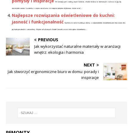
pomysły i inspiracje
W dzisiejszym zabieganym świecie, chwile relaksu w domowym zaciszu stają się
niezwykle cenne. Łazienka, często uważana za miejsce jedynie użytkowe, może stać...
Najlepsze rozwiązania oświetleniowe do kuchni:
jasność i funkcjonalność
Kuchnia to serce każdego domu, a odpowiednie oświetlenie jest kluczowe dla
jej funkcjonalności i atmosfery. Wybór właściwych źródeł światła oraz rodzajów oświetlenia...
PREVIOUS
Jak wykorzystać naturalne materiały w aranżacji
wnętrz: ekologia i harmonia
NEXT
Jak stworzyć ergonomiczne biuro w domu: porady i
inspiracje
REMONTY