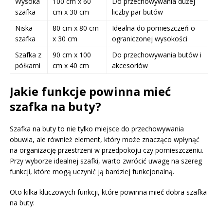
Wysoka
100 cm x 60
Do przechowywania dużej
szafka
cm x 30 cm
liczby par butów
Niska
80 cm x 80 cm
Idealna do pomieszczeń o
szafka
x 30 cm
ograniczonej wysokości
Szafka z
90 cm x 100
Do przechowywania butów i
półkami
cm x 40 cm
akcesoriów
Jakie funkcje powinna mieć
szafka na buty?
Szafka na buty to nie tylko miejsce do przechowywania
obuwia, ale również element, który może znacząco wpłynąć
na organizację przestrzeni w przedpokoju czy pomieszczeniu.
Przy wyborze idealnej szafki, warto zwrócić uwagę na szereg
funkcji, które mogą uczynić ją bardziej funkcjonalną.
Oto kilka kluczowych funkcji, które powinna mieć dobra szafka
na buty: