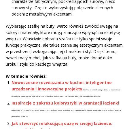
charakterze fabrycznym, podkreślając ich surowy, nieco
surowy styl. Często wykorzystują połączenie ciemnych
odcieni z metalowymi akcentami.
Wybierając szafkę na buty, warto również zwrócić uwagę na
kolory i materiały, które mogą znacząco wpłynąć na estetykę
wnętrza. Właściwie dobrana szafka nie tylko spełni swoje
funkcje praktyczne, ale także stanie się estetycznym akcentem
w przestrzeni, wzbogacając jej charakter i styl. Dzięki temu,
nawet mały mebel, jak szafka na buty, może dodać dużo
uroku i stylu do każdego wnętrza.
W temacie również:
Nowoczesne rozwiązania w kuchni: inteligentne
urządzenia i innowacyjne projekty
Kuchnia to serce każdego domu, a nowoczesne
technologie sprawiają, że staje się ona coraz bardziej funkcjonalna i komfortowa. Inteligentne urządzenia nie tylko...
Inspiracje z zakresu kolorystyki w aranżacji łazienki
Kolorystyka w łazience to kluczowy element, który wpływa na jej atmosferę oraz funkcjonalność. Wybór odpowiednich barw może sprawić, że
przestrzeń stanie się...
Jak stworzyć relaksującą oazę w swojej łazience: