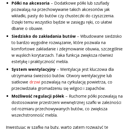
Półki na akcesoria
– Dodatkowe półki lub szuflady
pozwalają na przechowywanie takich akcesoriów jak
wkładki, pasty do butów czy chusteczki do czyszczenia.
Dzięki temu wszystko będzie w zasięgu ręki, co ułatwi
dbanie o obuwie.
Siedzisko do zakładania butów
– Wbudowane siedzisko
to bardzo wygodne rozwiązanie, które pozwala na
komfortowe zakładanie i zdejmowanie obuwia, szczególnie
w wąskich korytarzach. Taka funkcja zwiększa również
estetykę i praktyczność mebla.
System wentylacyjny
– Wentylacja jest kluczowa dla
utrzymania świeżości butów. Otwory wentylacyjne lub
siatkowe
drzwi
pozwalają na cyrkulację powietrza, co
przeciwdziała gromadzeniu się wilgoci i zapachów.
Możliwość regulacji półek
– Ruchome półki pozwalają na
dostosowanie przestrzeni wewnętrznej szafki w zależności
od rozmiaru przechowywanych butów, co zwiększa
wszechstronność mebla.
Inwestując w szafkę na buty, warto zatem rozważyć te