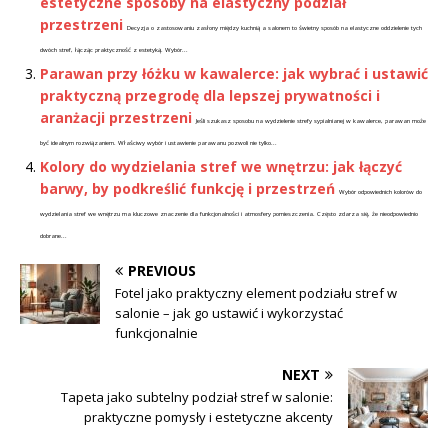
estetyczne sposoby na elastyczny podział
przestrzeni
Decyzja o zastosowaniu zasłony między kuchnią a salonem to świetny sposób na elastyczne oddzielenie tych
dwóch stref, łącząc praktyczność z estetyką. Wybór...
Parawan przy łóżku w kawalerce: jak wybrać i ustawić
praktyczną przegrodę dla lepszej prywatności i
aranżacji przestrzeni
Jeśli szukasz sposobu na wydzielenie strefy sypialnianej w kawalerce, parawan może
być idealnym rozwiązaniem. Właściwy wybór i ustawienie parawanu pozwoli nie tylko...
Kolory do wydzielania stref we wnętrzu: jak łączyć
barwy, by podkreślić funkcję i przestrzeń
Wybór odpowiednich kolorów do
wydzielania stref we wnętrzu ma kluczowe znaczenie dla funkcjonalności i atmosfery pomieszczenia. Często zdarza się, że nieodpowiednio
dobrane...
PREVIOUS
Fotel jako praktyczny element podziału stref w
salonie – jak go ustawić i wykorzystać
funkcjonalnie
NEXT
Tapeta jako subtelny podział stref w salonie:
praktyczne pomysły i estetyczne akcenty