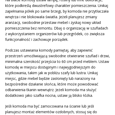
które podkreślą dwustrefowy charakter pomieszczenia. Unikaj
zapełniania półek po same brzegi, by komoda nie przytłaczała
wnętrza i nie blokowała światła. Jeżeli planujesz zmiany
aranżacji, swobodnie przestaw mebel i zyskaj nowy układ
pomieszczenia bez remontu. Dbaj o organizację w szufladach
z wykorzystaniem organizerów lub przegródek, co zwiększa
funkcjonalność i zachowuje porządek.
Podczas ustawiania komody pamiętaj, aby zapewnić
przestrzeń umożliwiającą swobodne otwieranie szuflad i drzwi,
minimalna szerokość przejścia to 60 cm przed meblem. Ustaw
komodę w miejscu dostępnym i najwygodniejszym do
użytkowania, takim jak w pobliżu szafy lub lustra. Unikaj
miejsc, gdzie mebel będzie zasłonięty lub narażony na
bezpośrednie działanie słońca, które może powodować
odbarwienia tkanin wewnątrz. Jeżeli komoda ma służyć
dodatkowo jako szafka nocna, ustaw ją blisko łóżka.
Jeśli komoda ma być zamocowana na ścianie lub jeśli
planujesz montaż elementów ozdobnych, stosuj się do