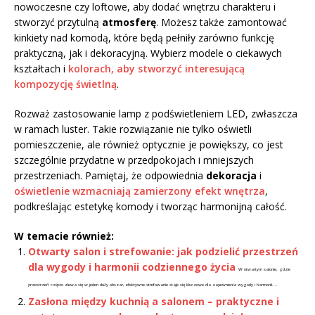
nowoczesne czy loftowe, aby dodać wnętrzu charakteru i
stworzyć przytulną
atmosferę
. Możesz także zamontować
kinkiety nad komodą, które będą pełniły zarówno funkcję
praktyczną, jak i dekoracyjną. Wybierz modele o ciekawych
kształtach i
kolorach, aby stworzyć interesującą
kompozycję świetlną
.
Rozważ zastosowanie lamp z podświetleniem LED, zwłaszcza
w ramach luster. Takie rozwiązanie nie tylko oświetli
pomieszczenie, ale również optycznie je powiększy, co jest
szczególnie przydatne w przedpokojach i mniejszych
przestrzeniach. Pamiętaj, że odpowiednia
dekoracja
i
oświetlenie wzmacniają zamierzony efekt wnętrza
,
podkreślając estetykę komody i tworząc harmonijną całość.
W temacie również:
Otwarty salon i strefowanie: jak podzielić przestrzeń
dla wygody i harmonii codziennego życia
W otwartym salonie, gdzie
przestrzeń często zlewa się w jeden duży obszar, efektywne strefowanie staje się kluczowe dla zapewnienia wygody i harmonii....
Zasłona między kuchnią a salonem – praktyczne i