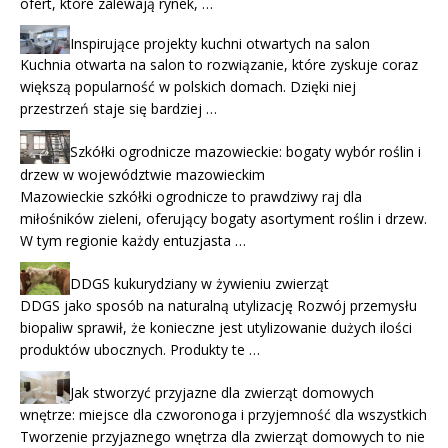
ofert, które zalewają rynek, …
Inspirujące projekty kuchni otwartych na salon
Kuchnia otwarta na salon to rozwiązanie, które zyskuje coraz
większą popularność w polskich domach. Dzięki niej
przestrzeń staje się bardziej …
Szkółki ogrodnicze mazowieckie: bogaty wybór roślin i
drzew w województwie mazowieckim
Mazowieckie szkółki ogrodnicze to prawdziwy raj dla
miłośników zieleni, oferujący bogaty asortyment roślin i drzew.
W tym regionie każdy entuzjasta …
DDGS kukurydziany w żywieniu zwierząt
DDGS jako sposób na naturalną utylizację Rozwój przemysłu
biopaliw sprawił, że konieczne jest utylizowanie dużych ilości
produktów ubocznych. Produkty te …
Jak stworzyć przyjazne dla zwierząt domowych
wnętrze: miejsce dla czworonoga i przyjemność dla wszystkich
Tworzenie przyjaznego wnętrza dla zwierząt domowych to nie