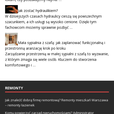
Jak zostać hydraulikiem?
W dzisiejszych czasach hydraulicy cieszą się powszechnym
szacunkiem, a ich usługi są wysoko cenione. Dzięki tym
fachowcom możemy sprawnie pozbyć …
Mała sypialnia z szafą: jak zaplanować funkcjonalną i
przestronną aranżację krok po kroku
Zarządzanie przestrzenią w małej sypialni z szafą to wyzwanie,
z którym zmaga się wiele osób. Kluczem do stworzenia
komfortowego i …
REMONTY
Jak znaleźć dobrą firmę remontową? Remonty mieszkań Warszawa
– remonty łazienek
Komu powierzyć zarząd nieruchomościami? Administrator