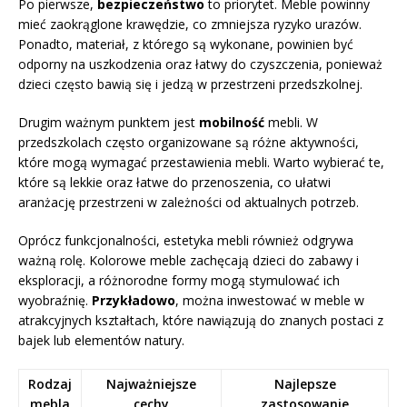
Po pierwsze,
bezpieczeństwo
to priorytet. Meble powinny
mieć zaokrąglone krawędzie, co zmniejsza ryzyko urazów.
Ponadto, materiał, z którego są wykonane, powinien być
odporny na uszkodzenia oraz łatwy do czyszczenia, ponieważ
dzieci często bawią się i jedzą w przestrzeni przedszkolnej.
Drugim ważnym punktem jest
mobilność
mebli. W
przedszkolach często organizowane są różne aktywności,
które mogą wymagać przestawienia mebli. Warto wybierać te,
które są lekkie oraz łatwe do przenoszenia, co ułatwi
aranżację przestrzeni w zależności od aktualnych potrzeb.
Oprócz funkcjonalności, estetyka mebli również odgrywa
ważną rolę. Kolorowe meble zachęcają dzieci do zabawy i
eksploracji, a różnorodne formy mogą stymulować ich
wyobraźnię.
Przykładowo
, można inwestować w meble w
atrakcyjnych kształtach, które nawiązują do znanych postaci z
bajek lub elementów natury.
Rodzaj
Najważniejsze
Najlepsze
mebla
cechy
zastosowanie