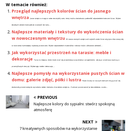
W temacie również:
Przegląd najlepszych kolorów ścian do jasnego
wnętrza
Jasne wnętrza mają w sobie niezwykły urok, który można dodatkowo podkreślić odpowiednimi kolorami ścian. Wybór
idealnych odcieni może jednak stanowić nie lada...
Najlepsze materiały i tekstury do wykończenia ścian
w nowoczesnym wnętrzu
W nowoczesnych wnętrzach wykończenie ścian odgrywa kluczową rolę
w tworzeniu harmonijnej i stylowej przestrzeni. Wybór odpowiednich materiałów i tekstur może całkowicie odmienić...
Jak wykorzystać przestrzeń na tarasie: meble i
dekoracje
Taras to miejsce, które może stać się prawdziwą oazą relaksu i przyjemności, ale jego aranżacja wymaga
przemyślanych decyzji. Wybierając meble i dekoracje,...
Najlepsze pomysły na wykorzystanie pustych ścian w
domu: galerie zdjęć, półki i lustra
Puste ściany w naszych domach mogą stać się
doskonałą przestrzenią do wyrażenia siebie i dodania charakteru wnętrzu. Zamiast pozostawiać je nieozdobione, warto...
PREVIOUS
Najlepsze kolory do sypialni: stwórz spokojną
atmosferę
NEXT
7 kreatywnych sposobów na wykorzystanie