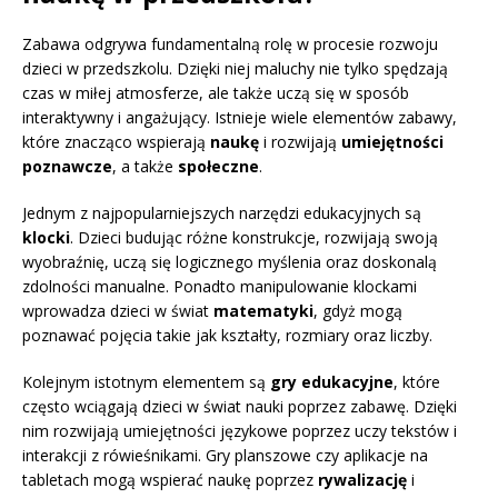
Zabawa odgrywa fundamentalną rolę w procesie rozwoju
dzieci w przedszkolu. Dzięki niej maluchy nie tylko spędzają
czas w miłej atmosferze, ale także uczą się w sposób
interaktywny i angażujący. Istnieje wiele elementów zabawy,
które znacząco wspierają
naukę
i rozwijają
umiejętności
poznawcze
, a także
społeczne
.
Jednym z najpopularniejszych narzędzi edukacyjnych są
klocki
. Dzieci budując różne konstrukcje, rozwijają swoją
wyobraźnię, uczą się logicznego myślenia oraz doskonalą
zdolności manualne. Ponadto manipulowanie klockami
wprowadza dzieci w świat
matematyki
, gdyż mogą
poznawać pojęcia takie jak kształty, rozmiary oraz liczby.
Kolejnym istotnym elementem są
gry edukacyjne
, które
często wciągają dzieci w świat nauki poprzez zabawę. Dzięki
nim rozwijają umiejętności językowe poprzez uczy tekstów i
interakcji z rówieśnikami. Gry planszowe czy aplikacje na
tabletach mogą wspierać naukę poprzez
rywalizację
i