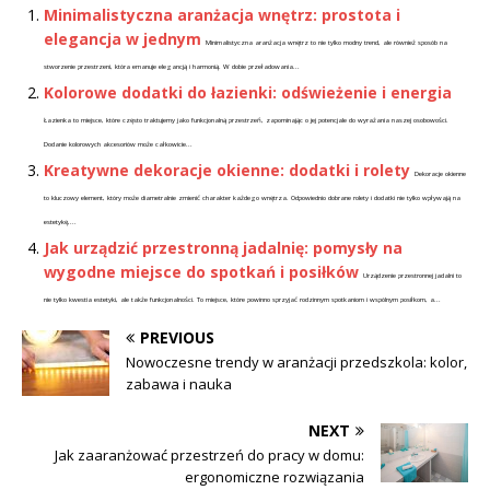
Minimalistyczna aranżacja wnętrz: prostota i
elegancja w jednym
Minimalistyczna aranżacja wnętrz to nie tylko modny trend, ale również sposób na
stworzenie przestrzeni, która emanuje elegancją i harmonią. W dobie przeładowania...
Kolorowe dodatki do łazienki: odświeżenie i energia
Łazienka to miejsce, które często traktujemy jako funkcjonalną przestrzeń, zapominając o jej potencjale do wyrażania naszej osobowości.
Dodanie kolorowych akcesoriów może całkowicie...
Kreatywne dekoracje okienne: dodatki i rolety
Dekoracje okienne
to kluczowy element, który może diametralnie zmienić charakter każdego wnętrza. Odpowiednio dobrane rolety i dodatki nie tylko wpływają na
estetykę,...
Jak urządzić przestronną jadalnię: pomysły na
wygodne miejsce do spotkań i posiłków
Urządzenie przestronnej jadalni to
nie tylko kwestia estetyki, ale także funkcjonalności. To miejsce, które powinno sprzyjać rodzinnym spotkaniom i wspólnym posiłkom, a...
PREVIOUS
Nowoczesne trendy w aranżacji przedszkola: kolor,
zabawa i nauka
NEXT
Jak zaaranżować przestrzeń do pracy w domu:
ergonomiczne rozwiązania