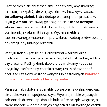
Łącz odcienie zieleni z meblami i dodatkami, aby stworzyć
harmonijny wystrój zielonej sypialni. Możesz wykorzystać
butelkową zieleń
, która dodaje elegancji oraz prestiżu. W
stylu
glamour
zestawiaj głęboką zieleń z
metallicznymi
akcentami
w kolorze złota lub srebra, a także efektownymi
tkaninami, jak aksamit i satyna. Wybierz meble z
tapicerowanego materiału, np. z weluru, i zadbaj o równowagę
dekoracji, aby uniknąć przesytu.
W stylu
boho
, łącz zieleń z etnicznymi wzorami oraz
dodatkami z naturalnych materiałów, takich jak rattan, wiklina
czy drewno. Rośliny doniczkowe oraz makramy nadadzą
przytulny, nieformalny charakter wnętrza. Możesz dodać
poduszki i zasłony w stonowanych lub pastelowych
kolorach,
co wzmocni swobodny klimat sypialni
.
Pamiętaj, aby dobierając meble do zielonej sypialni, kierować
się zachowaniem spójności stylu. Wybieraj meble w jasnych
odcieniach drewna, np. dąb lub buk, które ocieplą wnętrze, a
także modele w ciemniejszych brązach dla klasycznego efektu.