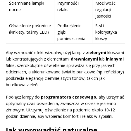
Ściemniane lampki
Intymność i
Możliwość
nocne
relaks
regulacji
jasności
Oświetlenie pośrednie
Podkreślenie
Styl i
(kinkiety, taśmy LED)
głębi
kolorystyka
pomieszczenia
kloszy
Aby wzmocnić efekt wizualny, użyj lamp z
zielonymi
kloszami
lub kontrastujących z elementami
drewnianymi
lub
lnianymi
.
Silne, szerokokątne oświetlenie sprawdza się przy jasnych
odcieniach, a ukierunkowane światło punktowe (np. reflektory)
podkreśla elegancję ciemniejszych tonów, takich jak
butelkowa zieleń.
Podłącz lampy do
programatora czasowego
, aby utrzymać
optymalny czas oświetlenia, zwłaszcza w okresie jesienno-
zimowym. Utrzymuj oświetlenie na poziomie około 10-12
godzin dziennie, aby wspierać komfort i relaks w sypialni.
Jak wprowadzić naturalne