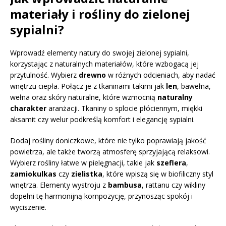
materiały i rośliny do zielonej
sypialni?
Wprowadź elementy natury do swojej zielonej sypialni,
korzystając z naturalnych materiałów, które wzbogacą jej
przytulność. Wybierz
drewno
w różnych odcieniach, aby nadać
wnętrzu ciepła. Połącz je z tkaninami takimi jak
len
, bawełna,
wełna oraz skóry naturalne, które wzmocnią
naturalny
charakter
aranżacji. Tkaniny o splocie płóciennym, miękki
aksamit czy welur podkreślą komfort i elegancję sypialni.
Dodaj rośliny doniczkowe, które nie tylko poprawiają jakość
powietrza, ale także tworzą atmosferę sprzyjającą relaksowi.
Wybierz rośliny łatwe w pielęgnacji, takie jak
szeflera
,
zamiokulkas
czy
zielistka
, które wpiszą się w biofiliczny styl
wnętrza. Elementy wystroju z
bambusa
, rattanu czy wikliny
dopełni tę harmonijną kompozycję, przynosząc spokój i
wyciszenie.