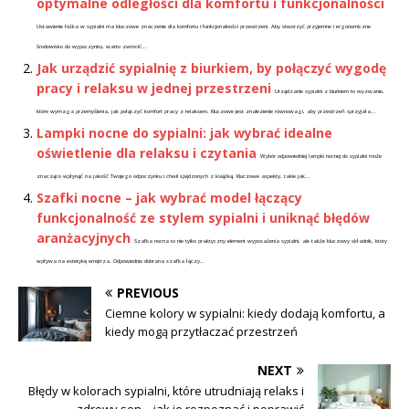
optymalne odległości dla komfortu i funkcjonalności
Ustawienie łóżka w sypialni ma kluczowe znaczenie dla komfortu i funkcjonalności przestrzeni. Aby stworzyć przyjemne i ergonomiczne
środowisko do wypoczynku, warto zwrócić...
Jak urządzić sypialnię z biurkiem, by połączyć wygodę
pracy i relaksu w jednej przestrzeni
Urządzanie sypialni z biurkiem to wyzwanie,
które wymaga przemyślenia, jak połączyć komfort pracy z relaksem. Kluczowe jest znalezienie równowagi, aby przestrzeń sprzyjała...
Lampki nocne do sypialni: jak wybrać idealne
oświetlenie dla relaksu i czytania
Wybór odpowiedniej lampki nocnej do sypialni może
znacząco wpłynąć na jakość Twojego odpoczynku i chwil spędzonych z książką. Kluczowe aspekty, takie jak...
Szafki nocne – jak wybrać model łączący
funkcjonalność ze stylem sypialni i uniknąć błędów
aranżacyjnych
Szafka nocna to nie tylko praktyczny element wyposażenia sypialni, ale także kluczowy składnik, który
wpływa na estetykę wnętrza. Odpowiednio dobrana szafka łączy...
PREVIOUS
Ciemne kolory w sypialni: kiedy dodają komfortu, a
kiedy mogą przytłaczać przestrzeń
NEXT
Błędy w kolorach sypialni, które utrudniają relaks i
zdrowy sen – jak je rozpoznać i poprawić