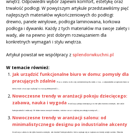
wnętrz. Odpowiedni wybór zapewni komfort, estetykę oraz
trwałość podłogi. W powyższym artykule przedstawiliśmy pięć
najlepszych materiałów wykończeniowych do podłogi:
drewno, panele winylowe, podłoga laminowana, korkowa
podłoga i dywaniki. Każdy z tych materiałów ma swoje zalety i
wady, ale na pewno jest dobrym rozwiązaniem dla
konkretnych wymagań i stylu wnętrza.
Artykuł powstał we współpracy z
splendorwkuchni.pl
W temacie również:
Jak urządzić funkcjonalne biuro w domu: pomysły dla
pracujących zdalnie
Praca zdalna stała się codziennością dla wielu z nas, a odpowiednio urządzone biuro w
domu może znacząco wpłynąć na naszą efektywność i...
Nowoczesne trendy w aranżacji pokoju dziecięcego:
zabawa, nauka i wygoda
Aranżacja pokoju dziecięcego to nie tylko kwestia estetyki, ale także
funkcjonalności i edukacji. W dobie nowoczesnych trendów, rodzice coraz częściej poszukują rozwiązań,...
Nowoczesne trendy w aranżacji salonu: od
minimalistycznego designu po industrialne akcenty
Aranżacja salonu to nie tylko kwestia estetyki, ale również funkcjonalności, która wpisuje się w najnowsze trendy wnętrzarskie. Obecnie