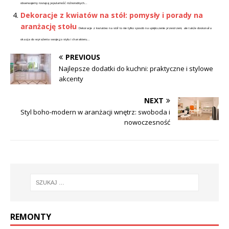
obserwujemy rosnącą popularność różnorodnych...
Dekoracje z kwiatów na stół: pomysły i porady na
aranżację stołu
Dekoracje z kwiatów na stół to nie tylko sposób na upiększenie przestrzeni, ale także doskonała
okazja do wyrażenia swojego stylu i charakteru...
PREVIOUS
Najlepsze dodatki do kuchni: praktyczne i stylowe
akcenty
NEXT
Styl boho-modern w aranżacji wnętrz: swoboda i
nowoczesność
REMONTY