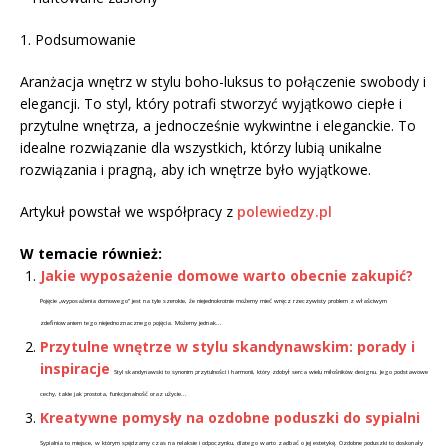
1. Podsumowanie
Aranżacja wnętrz w stylu boho-luksus to połączenie swobody i
elegancji. To styl, który potrafi stworzyć wyjątkowo ciepłe i
przytulne wnętrza, a jednocześnie wykwintne i eleganckie. To
idealne rozwiązanie dla wszystkich, którzy lubią unikalne
rozwiązania i pragną, aby ich wnętrze było wyjątkowe.
Artykuł powstał we współpracy z
polewiedzy.pl
W temacie również:
Jakie wyposażenie domowe warto obecnie zakupić?
Pojęcie „wyposażenia domowego” jest na tyle szerokie, że niejednokrotnie możemy mieć wręcz rzeczywisty problem z właściwym
zdefiniowaniem tego niejednoznacznego pojęcia. Możemy jednak...
Przytulne wnętrze w stylu skandynawskim: porady i
inspiracje
Styl skandynawski to synonim przytulności i harmonii, który zdobył serca wielu miłośników designu. Jego podstawowe
cechy, takie jak prostota, funkcjonalność oraz użycie...
Kreatywne pomysły na ozdobne poduszki do sypialni
Sypialnia to miejsce, w którym spędzamy czas na relaksie i odpoczynku, dlatego warto zadbać o jej estetykę. Ozdobne poduszki to doskonały