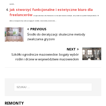
sposób...
Jak stworzyć funkcjonalne i estetyczne biuro dla
freelancerów
Urządzanie biura dla freelancera to nie tylko kwestia estetyki, ale przede wszystkim funkcjonalności. W
obliczu rosnącej liczby osób pracujących zdalnie, stworzenie przestrzeni,...
PREVIOUS
Środki do deratyzacji: skuteczne metody
zwalczania gryzoni
NEXT
Szkółki ogrodnicze mazowieckie: bogaty wybór
roślin i drzew w województwie mazowieckim
REMONTY