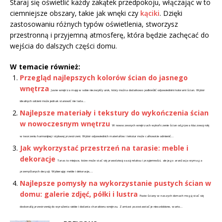
Staraj się oświetlić każdy zakątek przedpokoju, włączając w to
ciemniejsze obszary, takie jak wnęki czy
kąciki
. Dzięki
zastosowaniu różnych typów oświetlenia, stworzysz
przestronną i przyjemną atmosferę, która będzie zachęcać do
wejścia do dalszych części domu.
W temacie również:
Przegląd najlepszych kolorów ścian do jasnego
wnętrza
Jasne wnętrza mają w sobie niezwykły urok, który można dodatkowo podkreślić odpowiednimi kolorami ścian. Wybór
idealnych odcieni może jednak stanowić nie lada...
Najlepsze materiały i tekstury do wykończenia ścian
w nowoczesnym wnętrzu
W nowoczesnych wnętrzach wykończenie ścian odgrywa kluczową rolę
w tworzeniu harmonijnej i stylowej przestrzeni. Wybór odpowiednich materiałów i tekstur może całkowicie odmienić...
Jak wykorzystać przestrzeń na tarasie: meble i
dekoracje
Taras to miejsce, które może stać się prawdziwą oazą relaksu i przyjemności, ale jego aranżacja wymaga
przemyślanych decyzji. Wybierając meble i dekoracje,...
Najlepsze pomysły na wykorzystanie pustych ścian w
domu: galerie zdjęć, półki i lustra
Puste ściany w naszych domach mogą stać się
doskonałą przestrzenią do wyrażenia siebie i dodania charakteru wnętrzu. Zamiast pozostawiać je nieozdobione, warto...