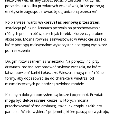
niezwykle ważna, aby zaoszczędzić przestrzeń i utrzymać
porządek. Oto kilka przydatnych wskazówek, które pomogą
efektywnie zagospodarować tę ograniczoną przestrzeń.
Po pierwsze, warto
wykorzystać pionową przestrzeń
.
Instalacja półek na ścianach pozwala na przechowywanie
różnych przedmiotów, takich jak torebki, klucze czy drobne
akcesoria. Można również zainwestować w
wysokie szafki
,
które pomogą maksymalnie wykorzystać dostępną wysokość
pomieszczenia.
Drugim rozwiązaniem są
wieszaki
. Na poręczy, np. przy
drzwiach, można zamontować stylowe wieszaki, na które
łatwo powiesić kurtki i płaszcze. Wieszaki mogą mieć różne
formy, aby dopasować się do charakteru wnętrza, od
minimalistycznych po bardziej ozdobne modele.
Kolejnym dobrym pomysłem są kosze i pojemniki. Przydatne
mogą być
dekoracyjne kosze
, w których można
przechowywać różne drobiazgi, takie jak czapki, szaliki czy
parasole. Warto wybierać pojemniki, które pasują do wystroju,