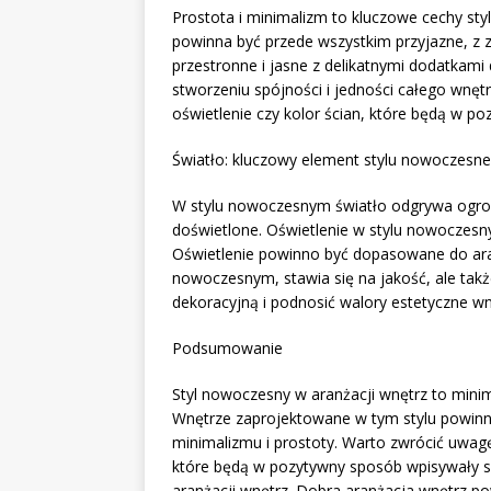
Prostota i minimalizm to kluczowe cechy st
powinna być przede wszystkim przyjazne, z
przestronne i jasne z delikatnymi dodatkam
stworzeniu spójności i jedności całego wnęt
oświetlenie czy kolor ścian, które będą w p
Światło: kluczowy element stylu nowoczesn
W stylu nowoczesnym światło odgrywa ogrom
doświetlone. Oświetlenie w stylu nowoczesny
Oświetlenie powinno być dopasowane do aran
nowoczesnym, stawia się na jakość, ale takż
dekoracyjną i podnosić walory estetyczne wn
Podsumowanie
Styl nowoczesny w aranżacji wnętrz to minima
Wnętrze zaprojektowane w tym stylu powinn
minimalizmu i prostoty. Warto zwrócić uwagę 
które będą w pozytywny sposób wpisywały si
aranżacji wnętrz. Dobra aranżacja wnętrz 