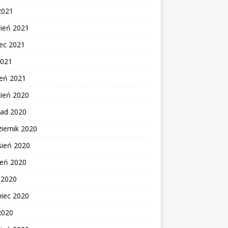
2021
cień 2021
ec 2021
2021
zeń 2021
zień 2020
pad 2020
iernik 2020
sień 2020
ień 2020
c 2020
wiec 2020
2020