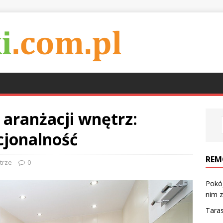
 aranżacji wnętrz:
cjonalność
REM
trze
0
Pokój
nim z
Taras