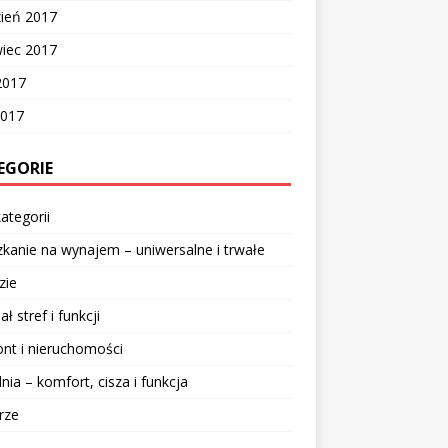
zień 2017
wiec 2017
2017
2017
EGORIE
ategorii
kanie na wynajem – uniwersalne i trwałe
zie
ał stref i funkcji
nt i nieruchomości
lnia – komfort, cisza i funkcja
rze