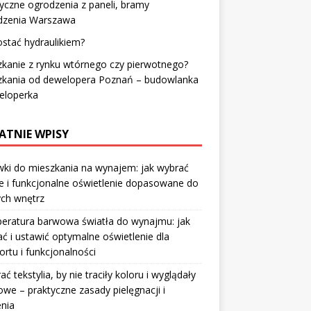
yczne ogrodzenia z paneli, bramy
dzenia Warszawa
ostać hydraulikiem?
kanie z rynku wtórnego czy pierwotnego?
zkania od dewelopera Poznań – budowlanka
eloperka
ATNIE WPISY
ki do mieszkania na wynajem: jak wybrać
e i funkcjonalne oświetlenie dopasowane do
ych wnętrz
eratura barwowa światła do wynajmu: jak
ć i ustawić optymalne oświetlenie dla
rtu i funkcjonalności
rać tekstylia, by nie traciły koloru i wyglądały
owe – praktyczne zasady pielęgnacji i
nia