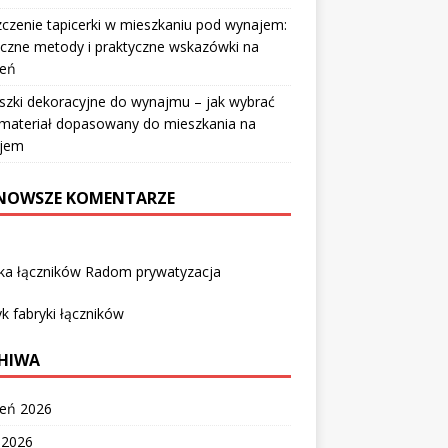
czenie tapicerki w mieszkaniu pod wynajem:
czne metody i praktyczne wskazówki na
ień
szki dekoracyjne do wynajmu – jak wybrać
i materiał dopasowany do mieszkania na
jem
NOWSZE KOMENTARZE
yka łączników Radom prywatyzacja
k fabryki łączników
HIWA
ień 2026
c 2026