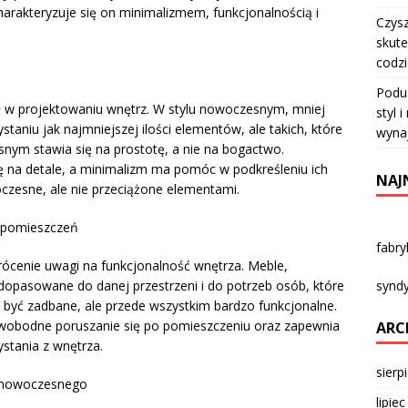
arakteryzuje się on minimalizmem, funkcjonalnością i
Czysz
skute
codz
Podu
ł w projektowaniu wnętrz. W stylu nowoczesnym, mniej
styl 
taniu jak najmniejszej ilości elementów, ale takich, które
wyna
snym stawia się na prostotę, a nie na bogactwo.
 na detale, a minimalizm ma pomóc w podkreśleniu ich
NAJ
zesne, ale nie przeciążone elementami.
a pomieszczeń
fabr
ócenie uwagi na funkcjonalność wnętrza. Meble,
syndy
 dopasowane do danej przestrzeni i do potrzeb osób, które
być zadbane, ale przede wszystkim bardzo funkcjonalne.
wobodne poruszanie się po pomieszczeniu oraz zapewnia
ARC
stania z wnętrza.
sierp
u nowoczesnego
lipie