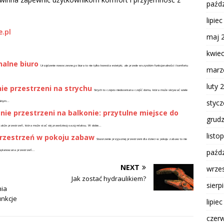
paźdz
lipie
.pl
maj 
kwie
nalne biuro
Urządzenie nowoczesnego biura to nie tylko kwestia estetyki, ale przede wszystkim funkcjonalności i komfortu
marz
luty 
ie przestrzeni na strychu
Strych to często niedoceniana część domu, która może skrywać wiele
styc
lnym...
e przestrzeni na balkonie: przytulne miejsce do
grud
e także przestrzeń, która może stać się prawdziwą oazą relaksu. W dobie...
listo
 przestrzeń w pokoju zabaw
Stworzenie przyjaznej przestrzeni dla dzieci w pokoju zabaw to nie
paźdz
zaplanowana przestrzeń...
NEXT
wrze
Jak zostać hydraulikiem?
sierp
nia
unkcje
lipie
czer