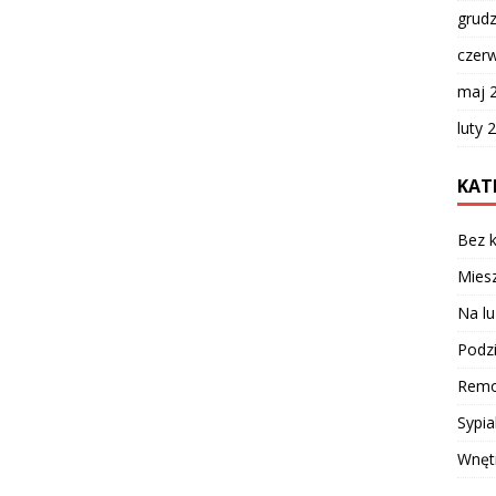
grud
czer
maj 
luty 
KAT
Bez k
Miesz
Na lu
Podzi
Remo
Sypia
Wnęt