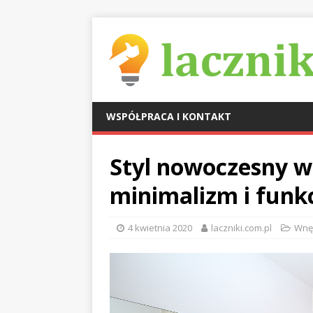
WSPÓŁPRACA I KONTAKT
Styl nowoczesny w
minimalizm i funk
4 kwietnia 2020
laczniki.com.pl
Wnę