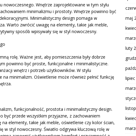
ylu nowoczesnego. Wnętrze zaprojektowane w tym stylu
czer
 zachowaniem minimalizmu i prostoty. Wnętrze powinno być
maj 
i dekoracyjnymi. Minimalistyczny design pomaga w
rza. Warto zwrócić uwagę na elementy, takie jak meble,
kwie
ozytywny sposób wpisywały się w styl nowoczesny.
marz
ego
luty 
ną rolę. Ważne jest, aby pomieszczenia były dobrze
grud
m powinno być proste, funkcjonalne i minimalistyczne.
paźdz
żacji wnętrz i potrzeb użytkowników. W stylu
e na minimalizm. Oświetlenie może również pełnić funkcję
lipie
ętrza.
marz
styc
listo
lizm, funkcjonalność, prostota i minimalistyczny design.
o być przede wszystkim przyjazne, z zachowaniem
kwie
na elementy, takie jak meble, oświetlenie czy kolor ścian,
marz
ę w styl nowoczesny. Światło odgrywa kluczową rolę w
powinna zapewnić użytkownikom komfort i przyjemność z