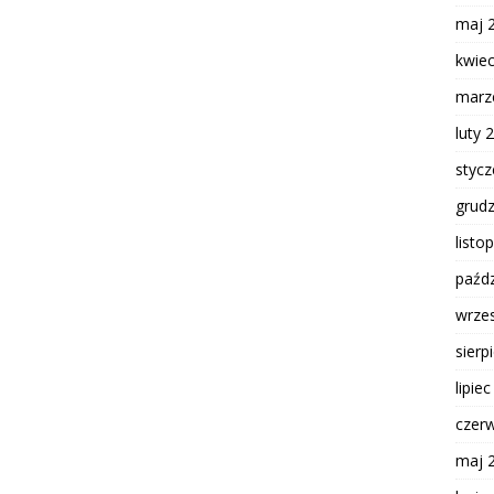
maj 
kwie
marz
luty 
styc
grud
listo
paźdz
wrze
sierp
lipie
czer
maj 