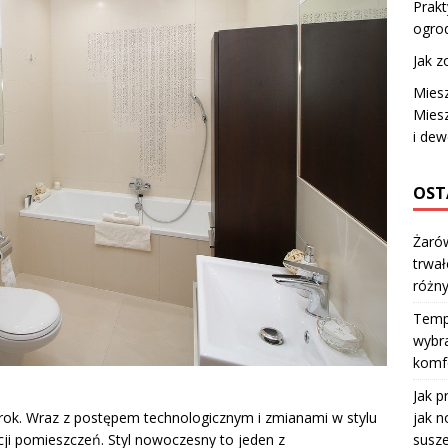
Prakt
ogro
Jak z
Miesz
Mies
i dew
OST
Żarów
trwał
różn
Temp
wybra
komfo
Jak p
jak n
a rok. Wraz z postępem technologicznym i zmianami w stylu
susze
acji pomieszczeń. Styl nowoczesny to jeden z