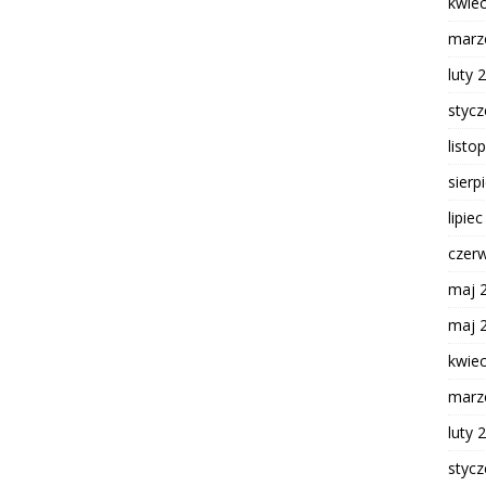
kwie
marz
luty 
styc
listo
sierp
lipie
czer
maj 
maj 
kwie
marz
luty 
styc