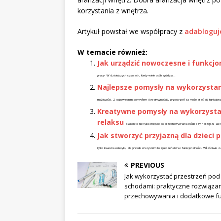
korzystania z wnętrza.
Artykuł powstał we współpracy z
adabloguje
W temacie również:
Jak urządzić nowoczesne i funkcjo
pracy. W dzisiejszych czasach, kiedy wiele osób spędza...
Najlepsze pomysły na wykorzystan
możliwości. Z odpowiednim pomysłem i kreatywnością, przestrzeń ta może stać się funkcjona
Kreatywne pomysły na wykorzystani
relaksu
Balkon to nie tylko miejsce do przechowywania roślin czy narzędzi, al
Jak stworzyć przyjazną dla dzieci
tylko kwestia estetyki, ale przede wszystkim bezpieczeństwa i funkcjonalności. Właściwie 
PREVIOUS
Jak wykorzystać przestrzeń pod
schodami: praktyczne rozwiąza
przechowywania i dodatkowe f