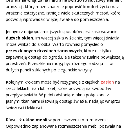
Otwieranie wnętrza na naturalne światło to kluczowy element
aranżacji, który może znacznie poprawić komfort życia oraz
wrażenia estetyczne. Istnieje wiele skutecznych metod, które
pozwolą wprowadzić więcej światła do pomieszczenia.
Jednym z najpopularniejszych sposobów jest zastosowanie
dużych okien
. Im więcej szkła w ścianie, tym więcej światła
może wnikać do środka. Warto również pomyśleć o
przeszklonych drzwiach tarasowych
, które nie tylko
zapewniają dostęp do ogrodu, ale także wizualnie powiększają
przestrzeń. Przeszklenia mogą być różnego rodzaju — od
dużych paneli szklanych po eleganckie witryny.
Kolejnym krokiem może być rezygnacja z ciężkich
zasłon
na
rzecz lekkich firan lub rolet, które pozwolą na swobodny
przepływ światła. W pełni odsłonięte okna połączone z
jasnymi tkaninami ułatwiają dostęp światła, nadając wnętrzu
świeżości i lekkości.
Również
układ mebli
w pomieszczeniu ma znaczenie.
Odpowiednio zaplanowane rozmieszczenie mebli pozwala na