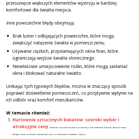
przesunięcie większych elementów wystroju w bardziej
komfortowe dla światła miejsca.
Inne powszechne błędy obejmują:
Brak luster i odbijających powierzchni, które mogą
zwiększyć natężenie światła w pomieszczeniu.
Używanie ciężkich, przysłaniających okna firan, które
ograniczają wejście światła słonecznego.
Niewłaściwe umiejscowienie roślin, które mogą zasłaniać
okna i blokować naturalne światło.
Unikając tych typowych błędów, można w znaczący sposób
poprawić doświetlenie pomieszczeń, co pozytywnie wpłynie na
ich odbiór oraz komfort mieszkańców.
W temacie również:
Hurtownie sztucznych kwiatów: szeroki wybór i
atrakcyjne ceny
Hurtownie sztucznych kwiatów to prawdziwy raj dla miłośników florystyki i dekoracji wnętrz.
Oferując szeroki asortyment, konkurencyjne ceny oraz różnorodność produktów, stają się...