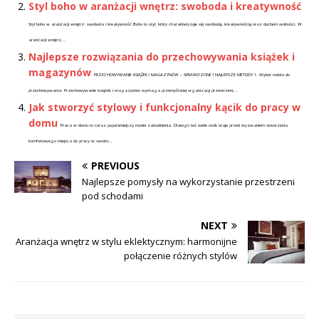
Styl boho w aranżacji wnętrz: swoboda i kreatywność
Styl boho w aranżacji wnętrz: swoboda i kreatywność Boho to styl, który charakteryzuje się swobodą, kreatywnością oraz duchem wolności. W
aranżacji wnętrz...
Najlepsze rozwiązania do przechowywania książek i
magazynów
PRZECHOWYWANIE KSIĄŻEK I MAGAZYNÓW – SPRAWDZONE I NAJLEPSZE METODY 1. Wybór mebla do
przechowywania: Przechowywanie książek i magazynów wymaga przemyślanej organizacji przestrzeni,...
Jak stworzyć stylowy i funkcjonalny kącik do pracy w
domu
Praca w domu to coraz popularniejszy model zatrudnienia. Dlatego też wiele osób staje przed wyzwaniem stworzenia
komfortowego miejsca do pracy w swoim...
PREVIOUS
Najlepsze pomysły na wykorzystanie przestrzeni
pod schodami
NEXT
Aranżacja wnętrz w stylu eklektycznym: harmonijne
połączenie różnych stylów