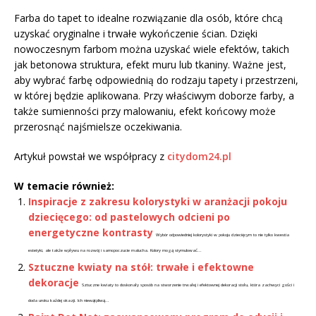
Farba do tapet to idealne rozwiązanie dla osób, które chcą
uzyskać oryginalne i trwałe wykończenie ścian. Dzięki
nowoczesnym farbom można uzyskać wiele efektów, takich
jak betonowa struktura, efekt muru lub tkaniny. Ważne jest,
aby wybrać farbę odpowiednią do rodzaju tapety i przestrzeni,
w której będzie aplikowana. Przy właściwym doborze farby, a
także sumienności przy malowaniu, efekt końcowy może
przerosnąć najśmielsze oczekiwania.
Artykuł powstał we współpracy z
citydom24.pl
W temacie również:
Inspiracje z zakresu kolorystyki w aranżacji pokoju
dziecięcego: od pastelowych odcieni po
energetyczne kontrasty
Wybór odpowiedniej kolorystyki w pokoju dziecięcym to nie tylko kwestia
estetyki, ale także wpływu na rozwój i samopoczucie malucha. Kolory mogą stymulować...
Sztuczne kwiaty na stół: trwałe i efektowne
dekoracje
Sztuczne kwiaty to doskonały sposób na stworzenie trwałej i efektownej dekoracji stołu, która zachwyci gości i
doda uroku każdej okazji. Ich niewątpliwą...