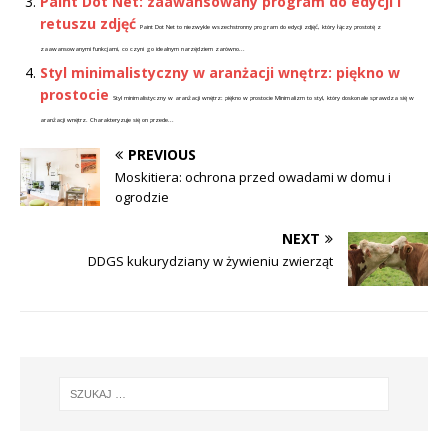
Paint Dot Net: zaawansowany program do edycji i
retuszu zdjęć
Paint Dot Net to niezwykle wszechstronny program do edycji zdjęć, który łączy prostotę z
zaawansowanymi funkcjami, co czyni go idealnym narzędziem zarówno...
Styl minimalistyczny w aranżacji wnętrz: piękno w
prostocie
Styl minimalistyczny w aranżacji wnętrz: piękno w prostocie Minimalizm to styl, który doskonale sprawdza się w
aranżacji wnętrz. Charakteryzuje się on przede...
PREVIOUS
Moskitiera: ochrona przed owadami w domu i
ogrodzie
NEXT
DDGS kukurydziany w żywieniu zwierząt