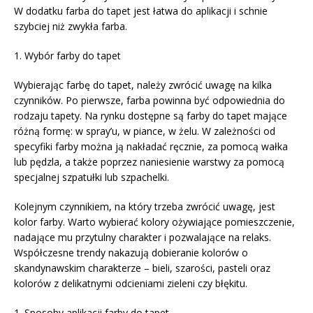
W dodatku farba do tapet jest łatwa do aplikacji i schnie
szybciej niż zwykła farba.
1. Wybór farby do tapet
Wybierając farbę do tapet, należy zwrócić uwagę na kilka
czynników. Po pierwsze, farba powinna być odpowiednia do
rodzaju tapety. Na rynku dostępne są farby do tapet mające
różną formę: w spray’u, w piance, w żelu. W zależności od
specyfiki farby można ją nakładać ręcznie, za pomocą wałka
lub pędzla, a także poprzez naniesienie warstwy za pomocą
specjalnej szpatułki lub szpachelki.
Kolejnym czynnikiem, na który trzeba zwrócić uwagę, jest
kolor farby. Warto wybierać kolory ożywiające pomieszczenie,
nadające mu przytulny charakter i pozwalające na relaks.
Współczesne trendy nakazują dobieranie kolorów o
skandynawskim charakterze – bieli, szarości, pasteli oraz
kolorów z delikatnymi odcieniami zieleni czy błękitu.
1. Sposoby aplikacji farby do tapet