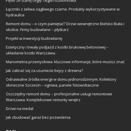
Płytki ze starej cegły: cegła rozbiórkowa
Łączniki z żeliwa ciągliwego czarne. Produkty wykorzystywane w
hydraulice
Remont domu – o czym pamiętać? Drzwi wewnętrzne Bielsko Biała i
okolice. Firmy budowlane – płytkarz
Projekt w inwestycji budowlanej
Estetyczny i trwały podjazd z kostki brukowej betonowej –
układanie kostki Warszawa.
Manometria przemysłowa: kluczowe informacje, które musisz znać
Jak zabrać się za usuniecie bejcy z drewna?
Odnawialne źródła energii w domu jednorodzinnym. Kolektory
słoneczne Szczecin – ogniwa, panele fotowoltaiczne
Oszczędny remont domu – profesjonalne usługi remontowe
Warszawa. Kompleksowe remonty wnętrz
Drzwi na medal
Jak zbudować garaż bez pozwolenia