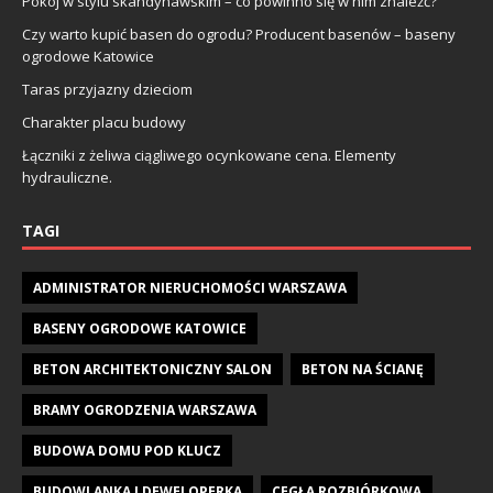
Pokój w stylu skandynawskim – co powinno się w nim znaleźć?
Czy warto kupić basen do ogrodu? Producent basenów – baseny
ogrodowe Katowice
Taras przyjazny dzieciom
Charakter placu budowy
Łączniki z żeliwa ciągliwego ocynkowane cena. Elementy
hydrauliczne.
TAGI
ADMINISTRATOR NIERUCHOMOŚCI WARSZAWA
BASENY OGRODOWE KATOWICE
BETON ARCHITEKTONICZNY SALON
BETON NA ŚCIANĘ
BRAMY OGRODZENIA WARSZAWA
BUDOWA DOMU POD KLUCZ
BUDOWLANKA I DEWELOPERKA
CEGŁA ROZBIÓRKOWA