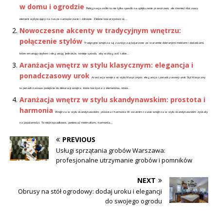
w domu i ogrodzie
Pielęgnacja roślin to nie tylko sposób na upiększenie przestrzeni, ale również kluczowy
element wpływający na nasze samopoczucie i zdrowie. Zielone towarzystwo w...
Nowoczesne akcenty w tradycyjnym wnętrzu:
połączenie stylów
Tradycyjne wnętrza są zazwyczaj kojarzone ze starannie dobranymi meblami i dodatkami,
które emanują ciepłem i elegancją. Jednakże, istnieje sposób, aby wzbogacić takie...
Aranżacja wnętrz w stylu klasycznym: elegancja i
ponadczasowy urok
Aranżacja wnętrz w stylu klasycznym: elegancja i ponadczasowy urok Styl klasyczny
to ponadczasowe podejście do dekoracji wnętrz, które korzysta z elementów, które...
Aranżacja wnętrz w stylu skandynawskim: prostota i
harmonia
Wnętrza w stylu skandynawskim: prostota i harmonia W ostatnim czasie wnętrza w stylu skandynawskim zyskały
na popularności. To nieprzypadkowe, ponieważ minimalizm, harmonia...
PREVIOUS
Usługi sprzątania grobów Warszawa:
profesjonalne utrzymanie grobów i pomników
NEXT
Obrusy na stół ogrodowy: dodaj uroku i elegancji
do swojego ogrodu