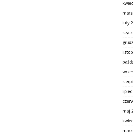
kwie
marz
luty 
styc
grud
listo
paźdz
wrze
sierp
lipie
czer
maj 
kwie
marz