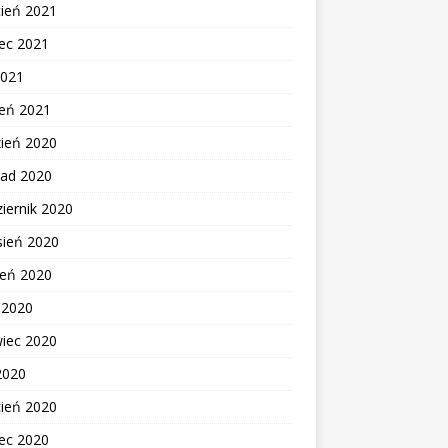
cień 2021
ec 2021
2021
zeń 2021
zień 2020
pad 2020
iernik 2020
sień 2020
ień 2020
c 2020
wiec 2020
2020
cień 2020
ec 2020