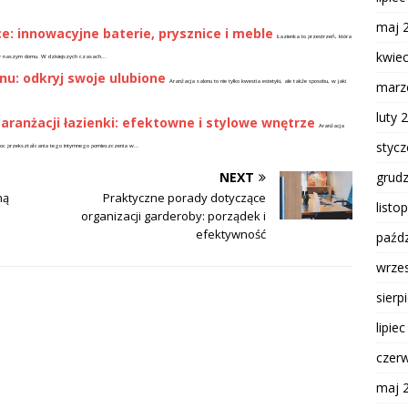
maj 
: innowacyjne baterie, prysznice i meble
Łazienka to przestrzeń, która
kwie
y w naszym domu. W dzisiejszych czasach...
nu: odkryj swoje ulubione
Aranżacja salonu to nie tylko kwestia estetyki, ale także sposobu, w jaki
marz
luty 
aranżacji łazienki: efektowne i stylowe wnętrze
Aranżacja
styc
ają moc przekształcania tego intymnego pomieszczenia w...
grud
NEXT
ną
Praktyczne porady dotyczące
listo
organizacji garderoby: porządek i
efektywność
paźdz
wrze
sierp
lipie
czer
maj 