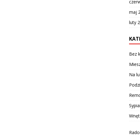
czer
maj 
luty 
KAT
Bez k
Miesz
Na lu
Podzi
Remo
Sypia
Wnęt
Radom