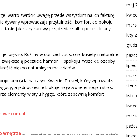
maj 
kwie
ge, warto zwrócić uwagę przede wszystkim na ich fakturę i
kie dywany wprowadzają przytulność i komfort do pokoju.
marz
e takie jak stary surowy przędzedarz albo pokost lniany.
luty 
grud
 jej piękno. Rośliny w donicach, suszone bukiety i naturalne
paźdz
 zwiększają poczucie harmonii i spokoju. Wszelkie ozdoby
lipie
kreślić piękno naturalnych materiałów.
marz
ą popularnością na całym świecie. To styl, który wprowadza
styc
ygody, a jednocześnie blokuje negatywne emocje i stres.
za elementy w stylu hygge, które zapewnią komfort i
listo
kwie
trowe.com.pl
marz
paźdz
o wnętrza
lipie
Wybór odpowiedniej podłogi do wnętrza to kluczowy krok w aranżacji przestrzeni, który może znacząco wpłynąć na