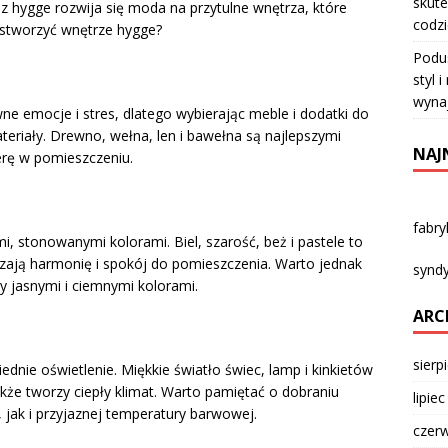
skute
z hygge rozwija się moda na przytulne wnętrza, które
codz
 stworzyć wnętrze hygge?
Podu
styl 
wyna
wne emocje i stres, dlatego wybierając meble i dodatki do
eriały. Drewno, wełna, len i bawełna są najlepszymi
NAJ
erę w pomieszczeniu.
fabr
mi, stonowanymi kolorami. Biel, szarość, beż i pastele to
zają harmonię i spokój do pomieszczenia. Warto jednak
syndy
y jasnymi i ciemnymi kolorami.
ARC
sierp
dnie oświetlenie. Miękkie światło świec, lamp i kinkietów
kże tworzy ciepły klimat. Warto pamiętać o dobraniu
lipie
 jak i przyjaznej temperatury barwowej.
czer