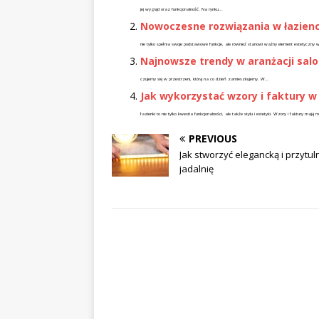
jej wygląd oraz funkcjonalność. Na rynku...
Nowoczesne rozwiązania w łazience
nie tylko spełnia swoje podstawowe funkcje, ale również stanowi ważny element estetyczn
Najnowsze trendy w aranżacji salo
czujemy się w przestrzeni, którą na co dzień zamieszkujemy. W...
Jak wykorzystać wzory i faktury w 
łazienki to nie tylko kwestia funkcjonalności, ale także stylu i estetyki. Wzory i faktury m
PREVIOUS
Jak stworzyć elegancką i przytul
jadalnię