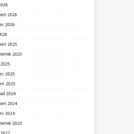
2026
cień 2026
ec 2026
2026
zień 2025
iernik 2025
c 2025
ec 2025
zeń 2025
pad 2024
cień 2024
ec 2024
iernik 2023
c 2022