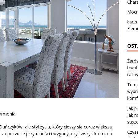
Char
Mocn
Łączn
Eleme
OST
Żarów
trwał
różn
Temp
wybra
komfo
Jak p
harmonia
jak n
susze
uńczyków, ale styl życia, który cieszy się coraz większą
Czysz
za poczucie przytulności i wygody, czyli wszystko to, co