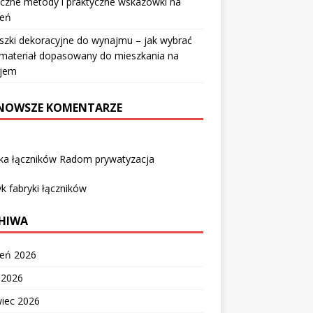
czne metody i praktyczne wskazówki na
ień
szki dekoracyjne do wynajmu – jak wybrać
i materiał dopasowany do mieszkania na
jem
NOWSZE KOMENTARZE
yka łączników Radom prywatyzacja
k fabryki łączników
HIWA
ień 2026
c 2026
wiec 2026