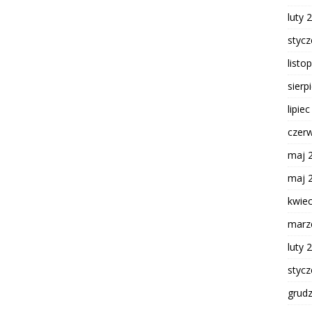
luty 
styc
listo
sierp
lipie
czer
maj 
maj 
kwie
marz
luty 
styc
grud