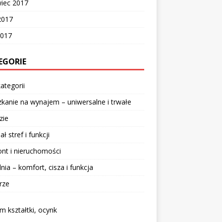
wiec 2017
2017
2017
EGORIE
ategorii
kanie na wynajem – uniwersalne i trwałe
zie
ał stref i funkcji
nt i nieruchomości
lnia – komfort, cisza i funkcja
rze
 kształtki, ocynk