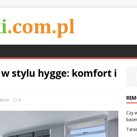
w stylu hygge: komfort i
REM
ętrze
0
Czy w
base
Taras