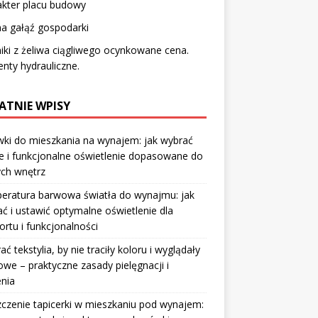
akter placu budowy
a gałąź gospodarki
iki z żeliwa ciągliwego ocynkowane cena.
nty hydrauliczne.
ATNIE WPISY
ki do mieszkania na wynajem: jak wybrać
e i funkcjonalne oświetlenie dopasowane do
ych wnętrz
eratura barwowa światła do wynajmu: jak
ć i ustawić optymalne oświetlenie dla
rtu i funkcjonalności
rać tekstylia, by nie traciły koloru i wyglądały
owe – praktyczne zasady pielęgnacji i
nia
czenie tapicerki w mieszkaniu pod wynajem: