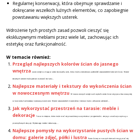
Regularnej konserwacji, która obejmuje sprawdzanie i
dokręcanie wszelkich luźnych elementów, co zapobiegnie
powstawaniu większych usterek.
Wdrożenie tych prostych zasad pozwoli cieszyć się
ekskluzywnymi meblami przez wiele lat, zachowując ich
estetykę oraz funkcjonalność.
W temacie również:
Przegląd najlepszych kolorów ścian do jasnego
wnętrza
Jasne wnętrza mają w sobie niezwykły urok, który można dodatkowo podkreślić odpowiednimi kolorami ścian. Wybór
idealnych odcieni może jednak stanowić nie lada...
Najlepsze materiały i tekstury do wykończenia ścian
w nowoczesnym wnętrzu
W nowoczesnych wnętrzach wykończenie ścian odgrywa kluczową rolę
w tworzeniu harmonijnej i stylowej przestrzeni. Wybór odpowiednich materiałów i tekstur może całkowicie odmienić...
Jak wykorzystać przestrzeń na tarasie: meble i
dekoracje
Taras to miejsce, które może stać się prawdziwą oazą relaksu i przyjemności, ale jego aranżacja wymaga
przemyślanych decyzji. Wybierając meble i dekoracje,...
Najlepsze pomysły na wykorzystanie pustych ścian w
domu: galerie zdjęć, półki i lustra
Puste ściany w naszych domach mogą stać się