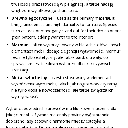
trwałością oraz łatwością w pielęgnacji, a także nadają
wnętrzom wyjątkowego charakteru.
Drewno egzotyczne
– used as the primary material, it
brings uniqueness and high durability to furniture. Species
such as teak or mahogany stand out for their rich color and
grain pattern, adding warmth to the interiors.
Marmur
– often wykorzystywany w blatach stołów i innych
elementach mebli, dodaje elegancji i wytworności. Marmur
jest nie tylko estetyczny, ale także bardzo trwały, co
sprawia, że jest idealnym wyborem dla ekskluzywnych
aranżacji.
Metal szlachetny
– często stosowany w elementach
wykończeniowych mebli, takich jak nogi stołów czy ramy,
nie tylko dodaje nowoczesności, ale także zwiększa ich
wytrzymałość.
Wybór odpowiednich surowców ma kluczowe znaczenie dla
jakości mebli. Używane materiały powinny być starannie
dobierane, aby zapewnić harmonię między estetyką a
funkcjonalnością. Dobre meble ekskluzywne łączą w sobie