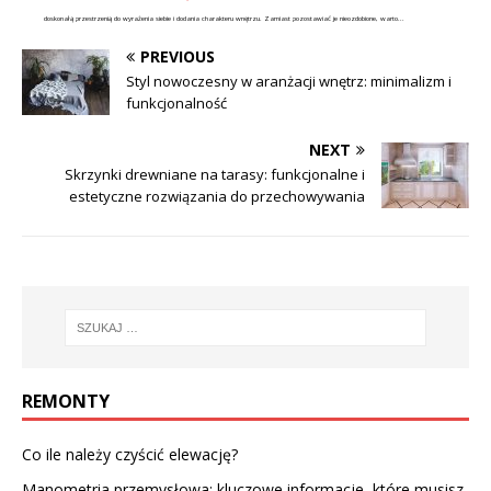
doskonałą przestrzenią do wyrażenia siebie i dodania charakteru wnętrzu. Zamiast pozostawiać je nieozdobione, warto...
PREVIOUS
Styl nowoczesny w aranżacji wnętrz: minimalizm i
funkcjonalność
NEXT
Skrzynki drewniane na tarasy: funkcjonalne i
estetyczne rozwiązania do przechowywania
REMONTY
Co ile należy czyścić elewację?
Manometria przemysłowa: kluczowe informacje, które musisz