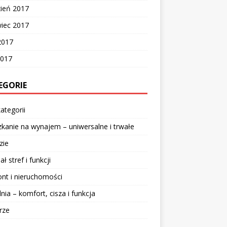
zień 2017
wiec 2017
2017
2017
EGORIE
ategorii
kanie na wynajem – uniwersalne i trwałe
zie
ał stref i funkcji
nt i nieruchomości
lnia – komfort, cisza i funkcja
rze