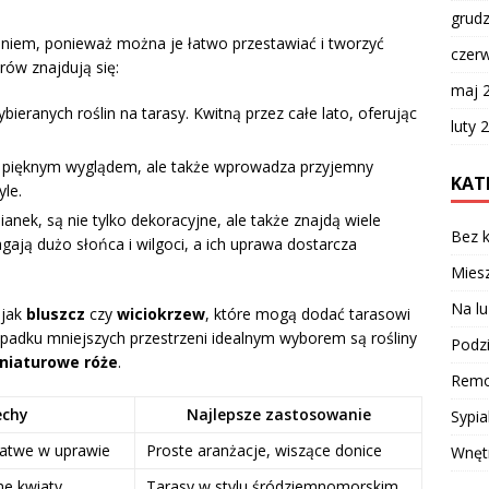
grud
niem, ponieważ można je łatwo przestawiać i tworzyć
czer
ów znajdują się:
maj 
bieranych roślin na tarasy. Kwitną przez całe lato, oferując
luty 
 pięknym wyglądem, ale także wprowadza przyjemny
KAT
yle.
ianek, są nie tylko dekoracyjne, ale także znajdą wiele
Bez k
ają dużo słońca i wilgoci, a ich uprawa dostarcza
Miesz
Na lu
 jak
bluszcz
czy
wiciokrzew
, które mogą dodać tarasowi
ypadku mniejszych przestrzeni idealnym wyborem są rośliny
Podzi
niaturowe róże
.
Remo
echy
Najlepsze zastosowanie
Sypia
łatwe w uprawie
Proste aranżacje, wiszące donice
Wnęt
ne kwiaty
Tarasy w stylu śródziemnomorskim