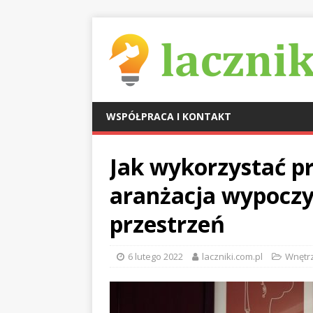
WSPÓŁPRACA I KONTAKT
Jak wykorzystać pr
aranżacja wypocz
przestrzeń
6 lutego 2022
laczniki.com.pl
Wnętr