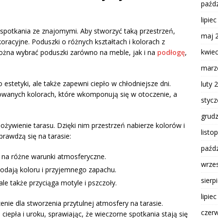
paźdz
lipie
 i spotkania ze znajomymi. Aby stworzyć taką przestrzeń,
maj 
racyjne. Poduszki o różnych kształtach i kolorach z
kwie
ożna wybrać poduszki zarówno na meble, jak i na
podłogę
,
marz
o estetyki, ale także zapewni ciepło w chłodniejsze dni.
luty 
owanych kolorach, które wkomponują się w otoczenie, a
styc
grud
żywienie tarasu. Dzięki nim przestrzeń nabierze kolorów i
listo
sprawdzą się na tarasie:
paźdz
e na różne warunki atmosferyczne.
wrze
dodają koloru i przyjemnego zapachu.
sierp
ale także przyciąga motyle i pszczoły.
lipie
ie dla stworzenia przytulnej atmosfery na tarasie.
czer
 ciepła i uroku, sprawiając, że wieczorne spotkania stają się