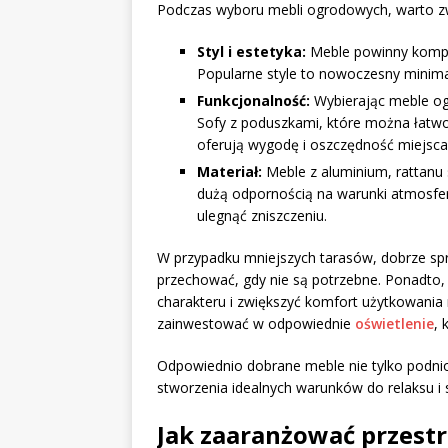
Podczas wyboru mebli ogrodowych, warto zw
Styl i estetyka:
Meble powinny kompo
Popularne style to nowoczesny minima
Funkcjonalność:
Wybierając meble og
Sofy z poduszkami, które można łatwo
oferują wygodę i oszczędność miejsca
Materiał:
Meble z aluminium, rattanu 
dużą odpornością na warunki atmosfe
ulegnąć zniszczeniu.
W przypadku mniejszych tarasów, dobrze sp
przechować, gdy nie są potrzebne. Ponadto, 
charakteru i zwiększyć komfort użytkowania 
zainwestować w odpowiednie
oświetlenie
, 
Odpowiednio dobrane meble nie tylko podnios
stworzenia idealnych warunków do relaksu i s
Jak zaaranżować przestr