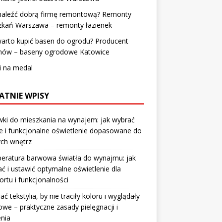
znaleźć dobrą firmę remontową? Remonty
zkań Warszawa – remonty łazienek
arto kupić basen do ogrodu? Producent
nów – baseny ogrodowe Katowice
i na medal
ATNIE WPISY
ki do mieszkania na wynajem: jak wybrać
e i funkcjonalne oświetlenie dopasowane do
ych wnętrz
eratura barwowa światła do wynajmu: jak
ć i ustawić optymalne oświetlenie dla
rtu i funkcjonalności
rać tekstylia, by nie traciły koloru i wyglądały
owe – praktyczne zasady pielęgnacji i
nia