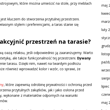
strojowym, które można umieścić na stole, przy meblach
maj 
kwie
jest kluczem do stworzenia przytulnej przestrzeni.
marz
własnym stylem i preferencjami, a taras stanie się
luty 
styc
akcyjnić przestrzeń na tarasie?
grud
wą oazą relaksu, jeśli odpowiednio ją zaaranżujemy. Warto
listo
tetykę, ale także funkcjonalność tej przestrzeni.
Dywany
paźdz
nie tarasu. Dzięki nim, nawet na twardym podłożu
e również wprowadzić kolor i wzór, co sprawi, że
wrze
sierp
ny
, które zapewnią odrobinę prywatności i ochronią przed
lipie
enia przytulnych zakątków, jak i jako osłona przed
czer
ny, wykonane z materiałów odpornych na warunki
onów.
maj 