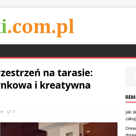
zestrzeń na tarasie:
ynkowa i kreatywna
REM
ze
0
Jak s
zaku
Drew
drew