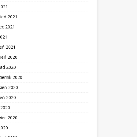
2021
cień 2021
ec 2021
2021
zeń 2021
zień 2020
pad 2020
iernik 2020
sień 2020
ień 2020
c 2020
wiec 2020
2020