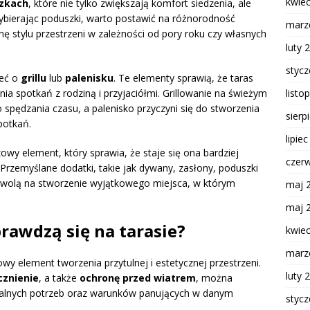
kwie
zkach
, które nie tylko zwiększają komfort siedzenia, ale
 Wybierając poduszki, warto postawić na różnorodność
marz
ę stylu przestrzeni w zależności od pory roku czy własnych
luty 
styc
leć o
grillu
lub
palenisku
. Te elementy sprawią, że taras
listo
ia spotkań z rodziną i przyjaciółmi. Grillowanie na świeżym
spędzania czasu, a palenisko przyczyni się do stworzenia
sierp
potkań.
lipie
zowy element, który sprawia, że staje się ona bardziej
czer
Przemyślane dodatki, takie jak dywany, zasłony, poduszki
ozwolą na stworzenie wyjątkowego miejsca, w którym
maj 
maj 
sprawdzą się na tarasie?
kwie
marz
wy element tworzenia przytulnej i estetycznej przestrzeni.
luty 
cznienie
, a także
ochronę przed wiatrem
, można
ualnych potrzeb oraz warunków panujących w danym
styc