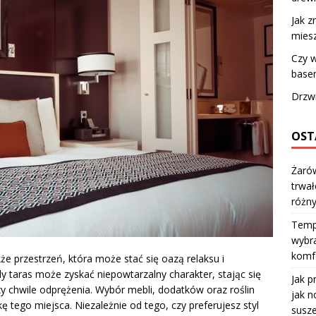
Jak 
mies
Czy w
base
Drzw
OST
Żarów
trwał
różn
Temp
wybra
komfo
kże przestrzeń, która może stać się oazą relaksu i
y taras może zyskać niepowtarzalny charakter, stając się
Jak p
zy chwile odprężenia. Wybór mebli, dodatków oraz roślin
jak n
 tego miejsca. Niezależnie od tego, czy preferujesz styl
susze