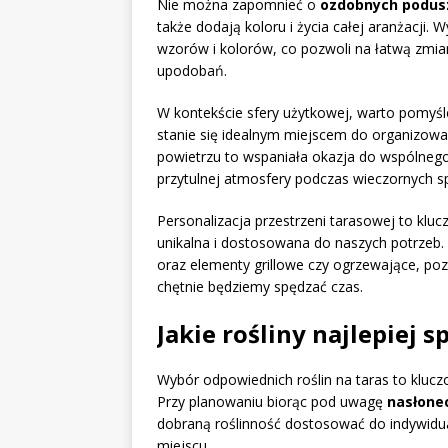
Nie można zapomnieć o
ozdobnych podus
także dodają koloru i życia całej aranżacji.
wzorów i kolorów, co pozwoli na łatwą zmian
upodobań.
W kontekście sfery użytkowej, warto pomyś
stanie się idealnym miejscem do organizowan
powietrzu to wspaniała okazja do wspólnego 
przytulnej atmosfery podczas wieczornych s
Personalizacja przestrzeni tarasowej to kluc
unikalna i dostosowana do naszych potrzeb. 
oraz elementy grillowe czy ogrzewające, p
chętnie będziemy spędzać czas.
Jakie rośliny najlepiej 
Wybór odpowiednich roślin na taras to kluczo
Przy planowaniu biorąc pod uwagę
nasłone
dobraną roślinność dostosować do indywid
miejscu.