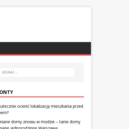
ONTY
kutecznie ocenić lokalizację mieszkania przed
pem?
niane domy znowu w modzie – tanie domy
niane jednorodzinne Warszawa