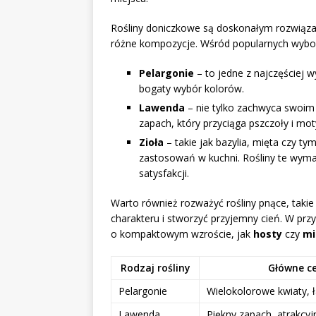
Rośliny doniczkowe są doskonałym rozwiąza
różne kompozycje. Wśród popularnych wybor
Pelargonie
– to jedne z najczęściej wy
bogaty wybór kolorów.
Lawenda
– nie tylko zachwyca swoim
zapach, który przyciąga pszczoły i mot
Zioła
– takie jak bazylia, mięta czy tym
zastosowań w kuchni. Rośliny te wymag
satysfakcji.
Warto również rozważyć rośliny pnące, takie
charakteru i stworzyć przyjemny cień. W prz
o kompaktowym wzroście, jak
hosty
czy
mi
Rodzaj rośliny
Główne c
Pelargonie
Wielokolorowe kwiaty, 
Lawenda
Piękny zapach, atrakcyj