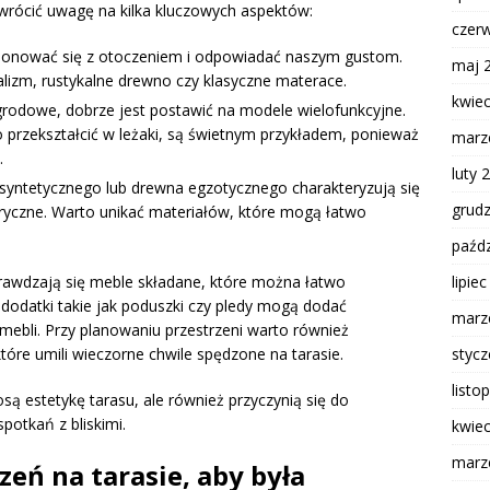
rócić uwagę na kilka kluczowych aspektów:
czer
nować się z otoczeniem i odpowiadać naszym gustom.
maj 
lizm, rustykalne drewno czy klasyczne materace.
kwie
rodowe, dobrze jest postawić na modele wielofunkcyjne.
 przekształcić w leżaki, są świetnym przykładem, ponieważ
marz
.
luty 
syntetycznego lub drewna egzotycznego charakteryzują się
grud
ryczne. Warto unikać materiałów, które mogą łatwo
paźdz
lipie
rawdzają się meble składane, które można łatwo
dodatki takie jak poduszki czy pledy mogą dodać
marz
mebli. Przy planowaniu przestrzeni warto również
styc
które umili wieczorne chwile spędzone na tarasie.
listo
ą estetykę tarasu, ale również przyczynią się do
potkań z bliskimi.
kwie
marz
zeń na tarasie, aby była