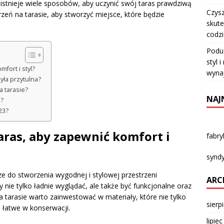
 istnieje wiele sposobów, aby uczynić swój taras prawdziwą
Czysz
rzeń na tarasie, aby stworzyć miejsce, które będzie
skute
codz
Podu
styl 
fort i styl?
wyna
yła przytulna?
a tarasie?
NAJ
e?
23?
aras, aby zapewnić komfort i
fabr
syndy
e do stworzenia wygodnej i stylowej przestrzeni
ARC
ie tylko ładnie wyglądać, ale także być funkcjonalne oraz
tarasie warto zainwestować w materiały, które nie tylko
sierp
ą łatwe w konserwacji.
lipie