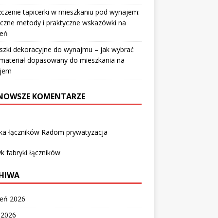
czenie tapicerki w mieszkaniu pod wynajem:
czne metody i praktyczne wskazówki na
ień
szki dekoracyjne do wynajmu – jak wybrać
i materiał dopasowany do mieszkania na
jem
NOWSZE KOMENTARZE
yka łączników Radom prywatyzacja
k fabryki łączników
HIWA
ień 2026
c 2026