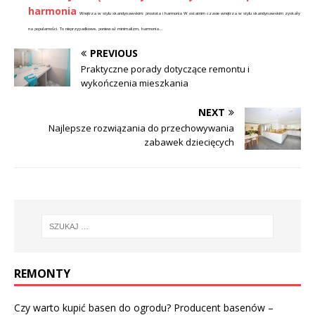
harmonia
Wnętrza w stylu skandynawskim: prostota i harmonia W ostatnim czasie wnętrza w stylu skandynawskim zyskały
na popularności. To nieprzypadkowe, ponieważ minimalizm, harmonia...
PREVIOUS
Praktyczne porady dotyczące remontu i
wykończenia mieszkania
NEXT
Najlepsze rozwiązania do przechowywania
zabawek dziecięcych
REMONTY
Czy warto kupić basen do ogrodu? Producent basenów –