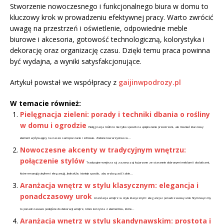
Stworzenie nowoczesnego i funkcjonalnego biura w domu to
kluczowy krok w prowadzeniu efektywnej pracy. Warto zwrócić
uwagę na przestrzeń i oświetlenie, odpowiednie meble
biurowe i akcesoria, gotowość technologiczną, kolorystyka i
dekorację oraz organizację czasu. Dzięki temu praca powinna
być wydajna, a wyniki satysfakcjonujące.
Artykuł powstał we współpracy z
gaijinwpodrozy.pl
W temacie również:
Pielęgnacja zieleni: porady i techniki dbania o rośliny
w domu i ogrodzie
Pielęgnacja roślin to nie tylko sposób na upiększenie przestrzeni, ale również kluczowy
element wpływający na nasze samopoczucie i zdrowie. Zielone towarzystwo w...
Nowoczesne akcenty w tradycyjnym wnętrzu:
połączenie stylów
Tradycyjne wnętrza są zazwyczaj kojarzone ze starannie dobranymi meblami i dodatkami,
które emanują ciepłem i elegancją. Jednakże, istnieje sposób, aby wzbogacić takie...
Aranżacja wnętrz w stylu klasycznym: elegancja i
ponadczasowy urok
Aranżacja wnętrz w stylu klasycznym: elegancja i ponadczasowy urok Styl klasyczny
to ponadczasowe podejście do dekoracji wnętrz, które korzysta z elementów, które...
Aranżacja wnętrz w stylu skandynawskim: prostota i