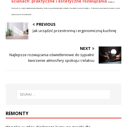
ścianach: praktyczne i estetyczne rozwiązania
Wnęki w
ścianach to często niedoceniane elementy, które mogą diametralnie zmienić charakter naszych wnętrz. Zamiast pozostawiać je puste, warto
wykorzystać ich potencjał...
PREVIOUS
Jak urządzić przestronną i ergonomiczną kuchnię
NEXT
Najlepsze rozwiązania oświetleniowe do sypialni:
tworzenie atmosfery spokoju i relaksu
REMONTY