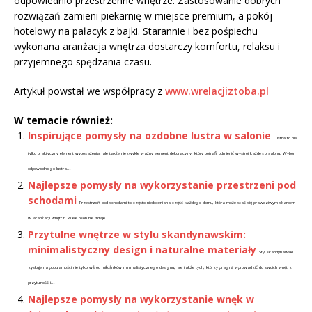
odpowiednio przestrzenne wnętrze. Zastosowanie dobrych
rozwiązań zamieni piekarnię w miejsce premium, a pokój
hotelowy na pałacyk z bajki. Starannie i bez pośpiechu
wykonana aranżacja wnętrza dostarczy komfortu, relaksu i
przyjemnego spędzania czasu.
Artykuł powstał we współpracy z
www.wrelacjiztoba.pl
W temacie również:
Inspirujące pomysły na ozdobne lustra w salonie
Lustra to nie
tylko praktyczny element wyposażenia, ale także niezwykle ważny element dekoracyjny, który potrafi odmienić wystrój każdego salonu. Wybór
odpowiedniego lustra...
Najlepsze pomysły na wykorzystanie przestrzeni pod
schodami
Przestrzeń pod schodami to często niedoceniana część każdego domu, która może stać się prawdziwym skarbem
w aranżacji wnętrz. Wiele osób nie zdaje...
Przytulne wnętrze w stylu skandynawskim:
minimalistyczny design i naturalne materiały
Styl skandynawski
zyskuje na popularności nie tylko wśród miłośników minimalistycznego designu, ale także tych, którzy pragną wprowadzić do swoich wnętrz
przytulność i...
Najlepsze pomysły na wykorzystanie wnęk w