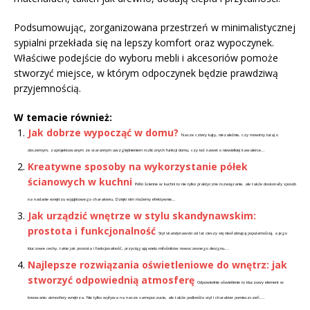
Podsumowując, zorganizowana przestrzeń w minimalistycznej
sypialni przekłada się na lepszy komfort oraz wypoczynek.
Właściwe podejście do wyboru mebli i akcesoriów pomoże
stworzyć miejsce, w którym odpoczynek będzie prawdziwą
przyjemnością.
W temacie również:
Jak dobrze wypocząć w domu?
Nasze cztery kąty, niezależnie, czy mówimy tutaj o
obszernym, zaprojektowanym ze starannym uwzględnieniem rozlicznych funkcji domu, czy też nawet o niewielkiej kawalerce...
Kreatywne sposoby na wykorzystanie półek
ścianowych w kuchni
Półki ścienne w kuchni to nie tylko praktyczne rozwiązanie, ale także doskonały sposób
na nadanie wnętrzu wyjątkowego charakteru. Dzięki nim możemy efektywnie...
Jak urządzić wnętrze w stylu skandynawskim:
prostota i funkcjonalność
Styl skandynawski od lat cieszy się niesłabnącą popularnością, a jego
kluczowe cechy, takie jak prostota i funkcjonalność, przyciągają wielu miłośników nowoczesnego designu....
Najlepsze rozwiązania oświetleniowe do wnętrz: jak
stworzyć odpowiednią atmosferę
Odpowiednie oświetlenie to kluczowy element w
kreowaniu atmosfery wnętrza. Nie tylko wpływa na nasze samopoczucie, ale także podkreśla styl i charakter pomieszczeń....