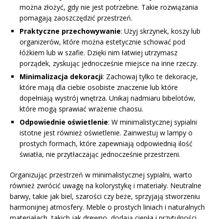
można złożyć, gdy nie jest potrzebne. Takie rozwiązania
pomagają zaoszczędzić przestrzeń.
Praktyczne przechowywanie
: Użyj skrzynek, koszy lub
organizerów, które można estetycznie schować pod
łóżkiem lub w szafie. Dzięki nim łatwiej utrzymasz
porządek, zyskując jednocześnie miejsce na inne rzeczy.
Minimalizacja dekoracji
: Zachowaj tylko te dekoracje,
które mają dla ciebie osobiste znaczenie lub które
dopełniają wystrój wnętrza. Unikaj nadmiaru bibelotów,
które mogą sprawiać wrażenie chaosu.
Odpowiednie oświetlenie
: W minimalistycznej sypialni
istotne jest również oświetlenie. Zainwestuj w lampy o
prostych formach, które zapewniają odpowiednią ilość
światła, nie przytłaczając jednocześnie przestrzeni.
Organizując przestrzeń w minimalistycznej sypialni, warto
również zwrócić uwagę na kolorystykę i materiały. Neutralne
barwy, takie jak biel, szarości czy beże, sprzyjają stworzeniu
harmonijnej atmosfery. Meble o prostych liniach i naturalnych
materiałach, takich jak drewno, dodają ciepła i przytulności.