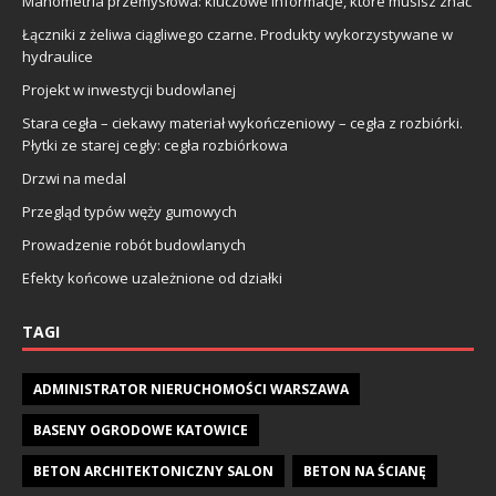
Manometria przemysłowa: kluczowe informacje, które musisz znać
Łączniki z żeliwa ciągliwego czarne. Produkty wykorzystywane w
hydraulice
Projekt w inwestycji budowlanej
Stara cegła – ciekawy materiał wykończeniowy – cegła z rozbiórki.
Płytki ze starej cegły: cegła rozbiórkowa
Drzwi na medal
Przegląd typów węży gumowych
Prowadzenie robót budowlanych
Efekty końcowe uzależnione od działki
TAGI
ADMINISTRATOR NIERUCHOMOŚCI WARSZAWA
BASENY OGRODOWE KATOWICE
BETON ARCHITEKTONICZNY SALON
BETON NA ŚCIANĘ