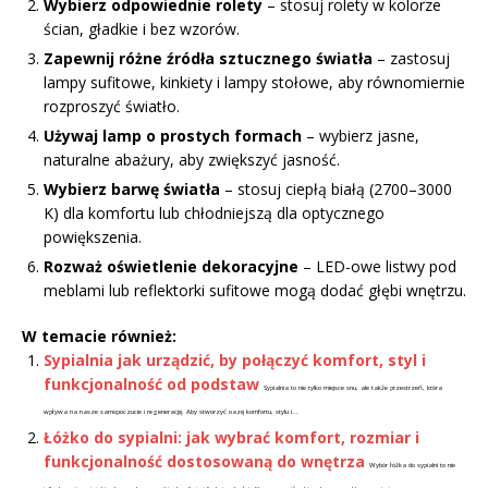
Wybierz odpowiednie rolety
– stosuj rolety w kolorze
ścian, gładkie i bez wzorów.
Zapewnij różne źródła sztucznego światła
– zastosuj
lampy sufitowe, kinkiety i lampy stołowe, aby równomiernie
rozproszyć światło.
Używaj lamp o prostych formach
– wybierz jasne,
naturalne abażury, aby zwiększyć jasność.
Wybierz barwę światła
– stosuj ciepłą białą (2700–3000
K) dla komfortu lub chłodniejszą dla optycznego
powiększenia.
Rozważ oświetlenie dekoracyjne
– LED-owe listwy pod
meblami lub reflektorki sufitowe mogą dodać głębi wnętrzu.
W temacie również:
Sypialnia jak urządzić, by połączyć komfort, styl i
funkcjonalność od podstaw
Sypialnia to nie tylko miejsce snu, ale także przestrzeń, która
wpływa na nasze samopoczucie i regenerację. Aby stworzyć oazę komfortu, stylu i...
Łóżko do sypialni: jak wybrać komfort, rozmiar i
funkcjonalność dostosowaną do wnętrza
Wybór łóżka do sypialni to nie