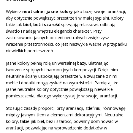
Wybierz
neutralne
i
jasne kolory
jako bazę swojej aranżacji,
aby optycznie powiększyć przestrzeń w małej sypialni. Kolory
takie jak
biel
,
beż
i
szarość
sprzyjają relaksowi, odbijają
światło i nadają wnętrzu elegancki charakter. Przy
zastosowaniu jasnych odcieni neutralnych zwiększysz
wrażenie przestronności, co jest niezwykle ważne w przypadku
niewielkich pomieszczeń.
Jasne kolory pełnią rolę uniwersalnej bazy, ułatwiając
tworzenie spójnych i harmonijnych kompozycji. Dzięki nim
neutralne ściany uspokajają przestrzeń, a związane z nimi
meble i dodatki mogą zyskać na wyrazistości. Pamiętaj, że
jasne neutralne kolory optycznie powiększają niewielkie
pomieszczenia, dlatego wykorzystaj je w swojej aranżacji.
Stosując zasady proporcji przy aranżacji, zdefiniuj równowagę
między jasnymi tłem a elementami dekoracyjnymi. Neutralne
kolory, takie jak biel, beż i szarość, powinny dominować w
aranżacji, pozwalając na wprowadzenie dodatków w