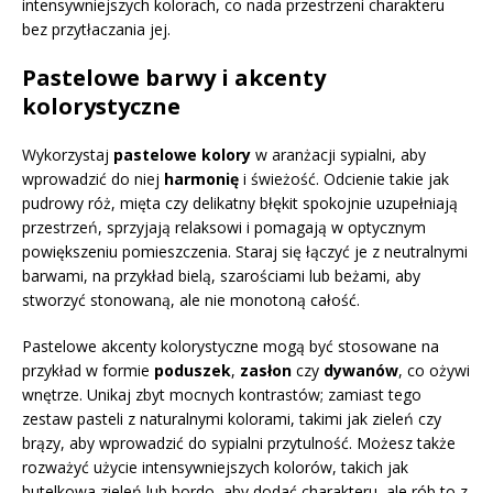
intensywniejszych kolorach, co nada przestrzeni charakteru
bez przytłaczania jej.
Pastelowe barwy i akcenty
kolorystyczne
Wykorzystaj
pastelowe kolory
w aranżacji sypialni, aby
wprowadzić do niej
harmonię
i świeżość. Odcienie takie jak
pudrowy róż, mięta czy delikatny błękit spokojnie uzupełniają
przestrzeń, sprzyjają relaksowi i pomagają w optycznym
powiększeniu pomieszczenia. Staraj się łączyć je z neutralnymi
barwami, na przykład bielą, szarościami lub beżami, aby
stworzyć stonowaną, ale nie monotoną całość.
Pastelowe akcenty kolorystyczne mogą być stosowane na
przykład w formie
poduszek
,
zasłon
czy
dywanów
, co ożywi
wnętrze. Unikaj zbyt mocnych kontrastów; zamiast tego
zestaw pasteli z naturalnymi kolorami, takimi jak zieleń czy
brązy, aby wprowadzić do sypialni przytulność. Możesz także
rozważyć użycie intensywniejszych kolorów, takich jak
butelkowa zieleń lub bordo, aby dodać charakteru, ale rób to z