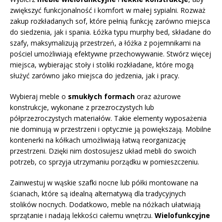
zwiększyć funkcjonalność i komfort w małej sypialni. Rozważ
zakup rozkładanych sof, które pełnią funkcję zarówno miejsca
do siedzenia, jak i spania. Łóżka typu murphy bed, składane do
szafy, maksymalizują przestrzeń, a łóżka z pojemnikami na
pościel umożliwiają efektywne przechowywanie. Stwórz więcej
miejsca, wybierając stoły i stoliki rozkładane, które mogą
służyć zarówno jako miejsca do jedzenia, jak i pracy.
Wybieraj meble o
smukłych formach
oraz ażurowe
konstrukcje, wykonane z przezroczystych lub
półprzezroczystych materiałów. Takie elementy wyposażenia
nie dominują w przestrzeni i optycznie ją powiększają. Mobilne
kontenerki na kółkach umożliwiają łatwą reorganizację
przestrzeni. Dzięki nim dostosujesz układ mebli do swoich
potrzeb, co sprzyja utrzymaniu porządku w pomieszczeniu.
Zainwestuj w wąskie szafki nocne lub półki montowane na
ścianach, które są idealną alternatywą dla tradycyjnych
stolików nocnych. Dodatkowo, meble na nóżkach ułatwiają
sprzątanie i nadają lekkości całemu wnętrzu.
Wielofunkcyjne