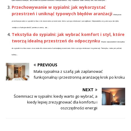
tylko kwestia estetyki, ale przede wszystkim komfortu i funkcjonalności. Aby zapewnić sobie zdrowy sen, kluczowe jest...
Przechowywanie w sypialni: jak wykorzystać
przestrzeń i uniknąć typowych błędów aranżacji
Efektywne
przechowywanie w sypialni to klucz do stworzenia przestrzeni, która sprzyja relaksowi i porządkowi. Odpowiednia organizacja nie tylko
zwiększa funkcjonalność pomieszczenia, ale...
Tekstylia do sypialni: jak wybrać komfort i styl, które
tworzą idealną przestrzeń do odpoczynku
Wybór odpowiednich tekstyliów
do sypialni ma kluczowe znaczenie dla stworzenia harmonijnej przestrzeni, która sprzyja relaksowi i regeneracji. Tekstylia, takie jak pościel,
kołdry...
PREVIOUS
Mała sypialnia z szafą: jak zaplanować
funkcjonalną i przestronną aranżację krok po kroku
NEXT
Ściemniacz w sypialni: kiedy warto go wybrać, a
kiedy lepiej zrezygnować dla komfortu i
oszczędności energii