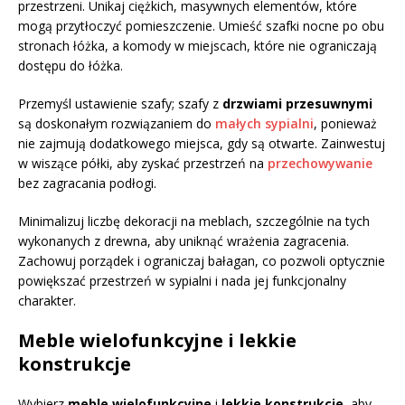
przestrzeni. Unikaj ciężkich, masywnych elementów, które
mogą przytłoczyć pomieszczenie. Umieść szafki nocne po obu
stronach łóżka, a komody w miejscach, które nie ograniczają
dostępu do łóżka.
Przemyśl ustawienie szafy; szafy z
drzwiami przesuwnymi
są doskonałym rozwiązaniem do
małych sypialni
, ponieważ
nie zajmują dodatkowego miejsca, gdy są otwarte. Zainwestuj
w wiszące półki, aby zyskać przestrzeń na
przechowywanie
bez zagracania podłogi.
Minimalizuj liczbę dekoracji na meblach, szczególnie na tych
wykonanych z drewna, aby uniknąć wrażenia zagracenia.
Zachowuj porządek i ograniczaj bałagan, co pozwoli optycznie
powiększać przestrzeń w sypialni i nada jej funkcjonalny
charakter.
Meble wielofunkcyjne i lekkie
konstrukcje
Wybierz
meble wielofunkcyjne
i
lekkie konstrukcje
, aby