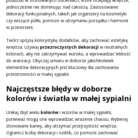
poduszki w stonowanych odcieniach, które ocieplają wnętrze,
jednocześnie nie dominując nad całością. Zastosowanie
dekoracji funkcjonalnych, takich jak organizery na kosmetyki
czy wiszące półki, pomoże w utrzymaniu porządku i harmonii
w przestrzeni.
Twórz spójną kolorystykę dodatków, aby zachować estetykę
wnętrza. Używaj
przezroczystych dekoracji
w neutralnych
kolorach, aby nie zatrzymywać wzroku, a wprowadzać lekkość
do aranżacji. Obyczaj umiaru w doborze jakichkolwiek
elementów dekoracyjnych jest kluczowy dla zachowania
przestronności w małej sypialni.
Najczęstsze błędy w doborze
kolorów i światła w małej sypialni
Unikaj zbyt wielu
kolorów
i wzorów w małej sypialni,
ponieważ mogą one wprowadzać wrażenie chaosu. Wybieraj
stonowane barwy, aby utrzymać przejrzystość wnętrza.
Ogranicz liczbę dekoracji i ozdób, co pomoże zachować