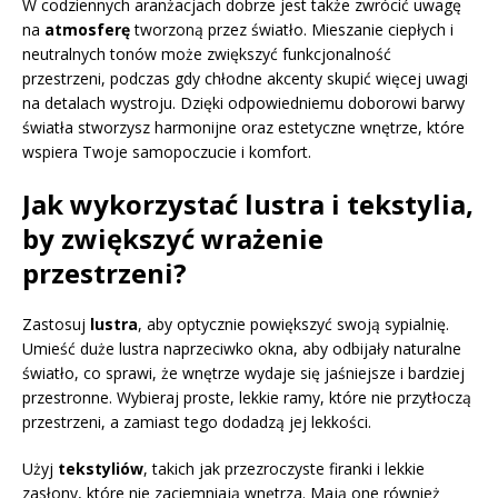
W codziennych aranżacjach dobrze jest także zwrócić uwagę
na
atmosferę
tworzoną przez światło. Mieszanie ciepłych i
neutralnych tonów może zwiększyć funkcjonalność
przestrzeni, podczas gdy chłodne akcenty skupić więcej uwagi
na detalach wystroju. Dzięki odpowiedniemu doborowi barwy
światła stworzysz harmonijne oraz estetyczne wnętrze, które
wspiera Twoje samopoczucie i komfort.
Jak wykorzystać lustra i tekstylia,
by zwiększyć wrażenie
przestrzeni?
Zastosuj
lustra
, aby optycznie powiększyć swoją sypialnię.
Umieść duże lustra naprzeciwko okna, aby odbijały naturalne
światło, co sprawi, że wnętrze wydaje się jaśniejsze i bardziej
przestronne. Wybieraj proste, lekkie ramy, które nie przytłoczą
przestrzeni, a zamiast tego dodadzą jej lekkości.
Użyj
tekstyliów
, takich jak przezroczyste firanki i lekkie
zasłony, które nie zaciemniają wnętrza. Mają one również