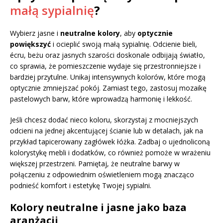
małą sypialnię
?
Wybierz jasne i
neutralne kolory
, aby
optycznie
powiększyć
i ocieplić swoją małą sypialnię. Odcienie bieli,
écru, beżu oraz jasnych szarości doskonale odbijają światło,
co sprawia, że pomieszczenie wydaje się przestronniejsze i
bardziej przytulne. Unikaj intensywnych kolorów, które mogą
optycznie zmniejszać pokój. Zamiast tego, zastosuj mozaikę
pastelowych barw, które wprowadzą harmonię i lekkość.
Jeśli chcesz dodać nieco koloru, skorzystaj z mocniejszych
odcieni na jednej akcentującej ścianie lub w detalach, jak na
przykład tapicerowany zagłówek łóżka. Zadbaj o ujednoliconą
kolorystykę mebli i dodatków, co również pomoże w wrażeniu
większej przestrzeni. Pamiętaj, że neutralne barwy w
połączeniu z odpowiednim oświetleniem mogą znacząco
podnieść komfort i estetykę Twojej sypialni.
Kolory neutralne i jasne jako baza
aranżacji